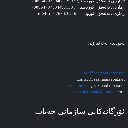
ژماره‌ی ته‌له‌فۆن کوردستان : 07504687209 (00964)
ژماره‌ی ته‌له‌فۆن کوردستان : 07504497138 (00964)
ژماره‌ی ته‌له‌فۆن ئوروپا : 0767676746 (0046)
په‌یوه‌ندی ئه‌له‌کترۆنی:
info@sazmanixebat.net
contact@sazmanixebat.net
xebatmedia
@sazmanixebat.net
sazmanikhabat@hotmail.c
om
ئۆرگانه‌کانی سازمانی خه‌بات