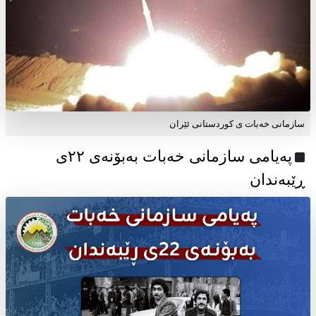
سازمانی خەبات ی کوردستانی ئێران
پەیامی سازمانی خەبات بەبۆنەی ۲۲ی
ڕێبەندان