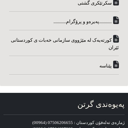
سکرتێکری گشتی
...........په‌یره‌و و پرۆگرام...........
کورته‌یه‌ک له مێژووی سازمانی خه‌بات ی کوردستانی
ئێران
پێناسه‌
په‌یوه‌ندی گرتن
ژماره‌ی ته‌له‌فۆن کوردستان : 07506206655 (00964)