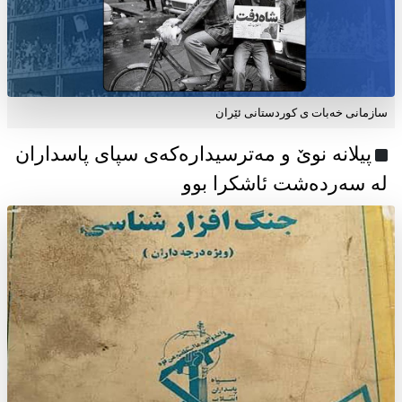
سازمانی خەبات ی كوردستانی ئێران
پیلانە نوێ و مەترسیدارەکەی سپای پاسداران
لە سەردەشت ئاشکرا بوو