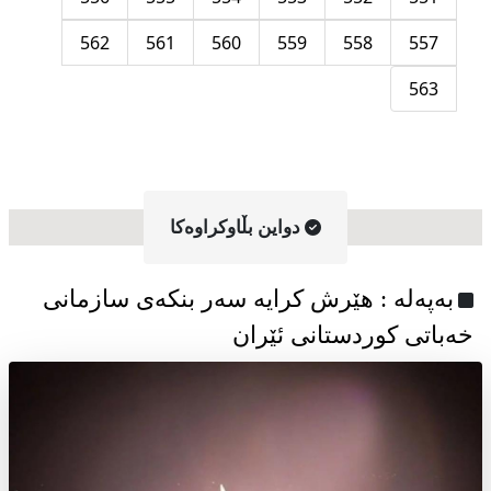
562
561
560
559
558
557
563
دواین بڵاوکراوه‌کا
به‌په‌له‌ : هێرش کرایە سەر بنکەی سازمانی
خەباتی کوردستانی ئێران