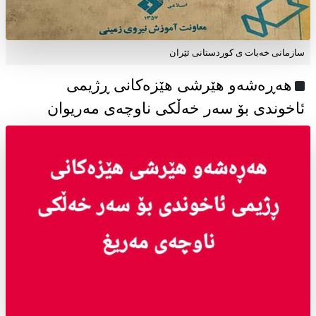
سازمانی خەبات ی كوردستانی ئێران
هەڕەشەو هێرشی هێزەکانی ڕژیمی
ئاخوندی بۆ سەر خەڵکی ناوچەی مەریوان