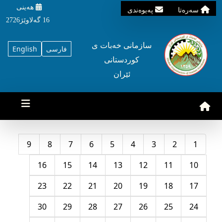
هه‌ینی
سه‌ره‌تا
په‌یوه‌ندی
16 گه‌لاوێژ2726
سازمانی خه‌بات ی
فارسی
English
کوردستانی
ئێران
9
8
7
6
5
4
3
2
1
16
15
14
13
12
11
10
23
22
21
20
19
18
17
30
29
28
27
26
25
24