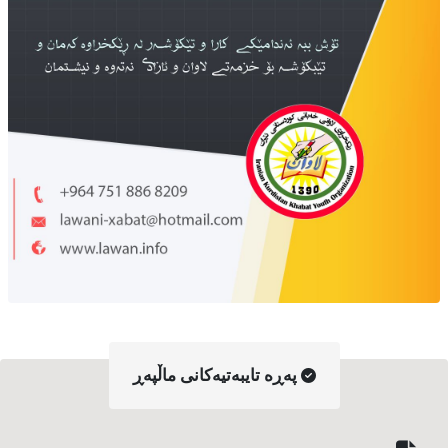
په‌ڕه‌ تایبه‌تیه‌کانی ماڵپه‌ڕ