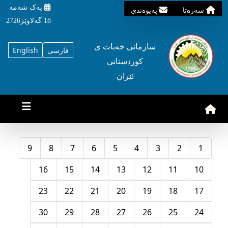
یه‌ک شه‌مه‌
سه‌ره‌تا
په‌یوه‌ندی
18 گه‌لاوێژ2726
سازمانی خه‌بات ی
فارسی
English
کوردستانی
ئێران
9
8
7
6
5
4
3
2
1
16
15
14
13
12
11
10
23
22
21
20
19
18
17
30
29
28
27
26
25
24