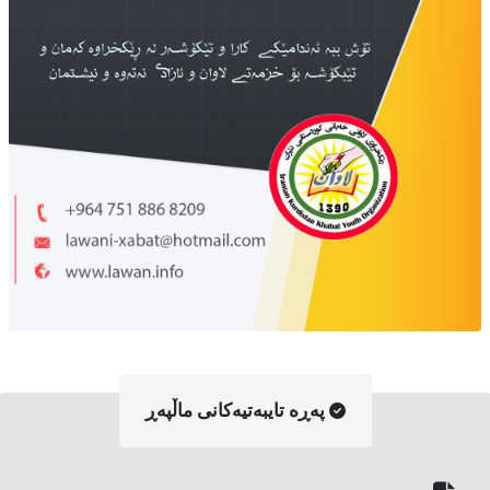
په‌ڕه‌ تایبه‌تیه‌کانی ماڵپه‌ڕ