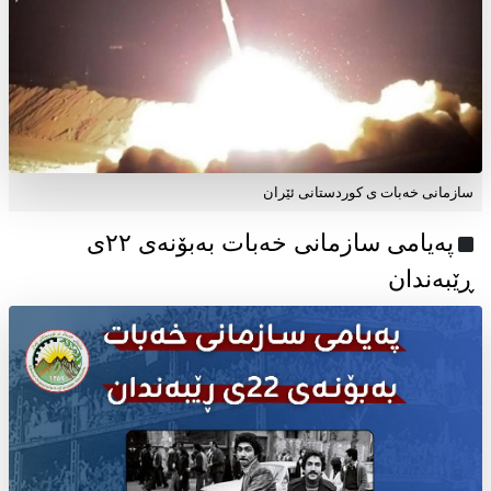
سازمانی خەبات ی کوردستانی ئێران
پەیامی سازمانی خەبات بەبۆنەی ۲۲ی
ڕێبەندان