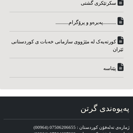
سکرتێکری گشتی
...........په‌یره‌و و پرۆگرام...........
کورته‌یه‌ک له مێژووی سازمانی خه‌بات ی کوردستانی
ئێران
پێناسه‌
په‌یوه‌ندی گرتن
ژماره‌ی ته‌له‌فۆن کوردستان : 07506206655 (00964)