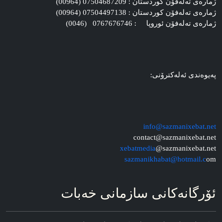
ژماره‌ی ته‌له‌فۆن کوردستان : 07504687209 (00964)
ژماره‌ی ته‌له‌فۆن کوردستان : 07504497138 (00964)
ژماره‌ی ته‌له‌فۆن ئوروپا : 0767676746 (0046)
په‌یوه‌ندی ئه‌له‌کترۆنی:
info@sazmanixebat.net
contact@sazmanixebat.net
xebatmedia
@sazmanixebat.net
sazmanikhabat@hotmail.c
om
ئۆرگانه‌کانی سازمانی خه‌بات