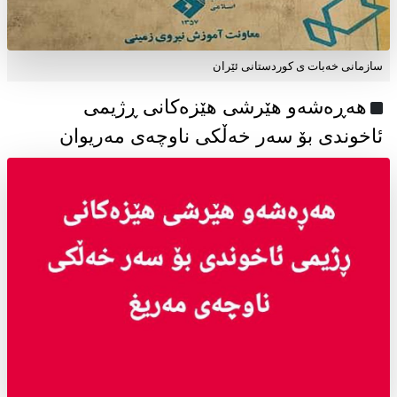
سازمانی خەبات ی كوردستانی ئێران
هەڕەشەو هێرشی هێزەکانی ڕژیمی
ئاخوندی بۆ سەر خەڵکی ناوچەی مەریوان