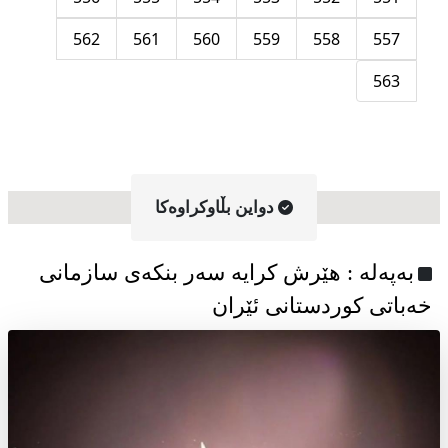
562
561
560
559
558
557
563
دواین بڵاوکراوه‌کا
به‌په‌له‌ : هێرش کرایە سەر بنکەی سازمانی
خەباتی کوردستانی ئێران