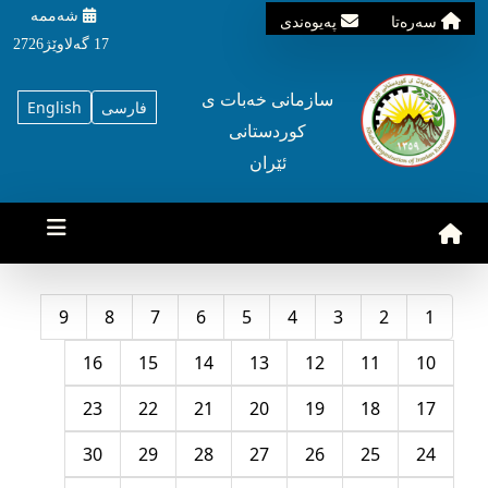
شه‌ممه‌
سه‌ره‌تا
په‌یوه‌ندی
17 گه‌لاوێژ2726
سازمانی خه‌بات ی
فارسی
English
کوردستانی
ئێران
9
8
7
6
5
4
3
2
1
16
15
14
13
12
11
10
23
22
21
20
19
18
17
30
29
28
27
26
25
24