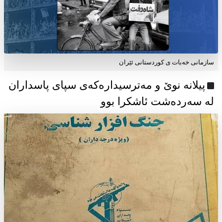
سازمانی خەبات ی كوردستانی ئێران
پیلانە نوێ و مەترسیدارەکەی سپای پاسداران
لە سەردەشت ئاشکرا بوو