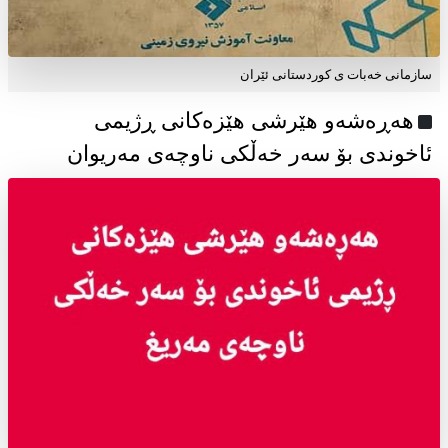
سازمانی خەبات ی كوردستانی ئێران
هەڕەشەو هێرشی هێزەکانی ڕژیمی
ئاخوندی بۆ سەر خەڵکی ناوچەی مەریوان