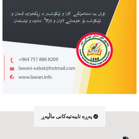
په‌ڕه‌ تایبه‌تیه‌کانی ماڵپه‌ڕ