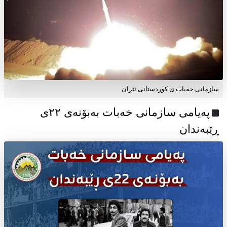
سازمانی خەبات ی کوردستانی ئێران
پەیامی سازمانی خەبات بەبۆنەی ۲۲ی
ڕێبەندان