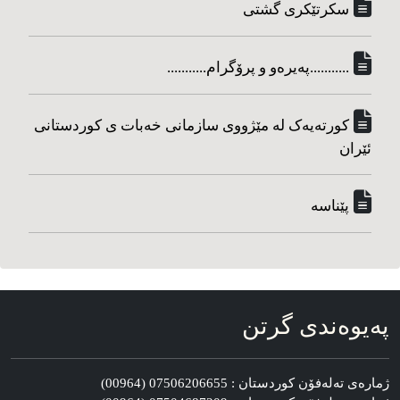
سکرتێکری گشتی
...........په‌یره‌و و پرۆگرام...........
کورته‌یه‌ک له مێژووی سازمانی خه‌بات ی کوردستانی
ئێران
پێناسه‌
په‌یوه‌ندی گرتن
ژماره‌ی ته‌له‌فۆن کوردستان : 07506206655 (00964)