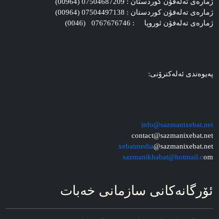
ژماره‌ی ته‌له‌فۆن کوردستان : 07504687209 (00964)
ژماره‌ی ته‌له‌فۆن کوردستان : 07504497138 (00964)
ژماره‌ی ته‌له‌فۆن ئوروپا : 0767676746 (0046)
په‌یوه‌ندی ئه‌له‌کترۆنی:
info@sazmanixebat.net
contact@sazmanixebat.net
xebatmedia
@sazmanixebat.net
sazmanikhabat@hotmail.c
om
ئۆرگانه‌کانی سازمانی خه‌بات