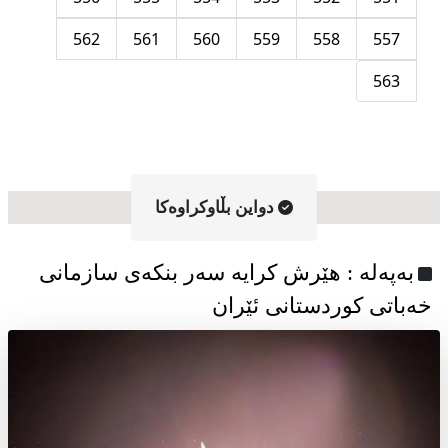
562
561
560
559
558
557
563
دواین بڵاوکراوه‌کا
به‌په‌له‌ : هێرش کرایە سەر بنکەی سازمانی
خەباتی کوردستانی ئێران