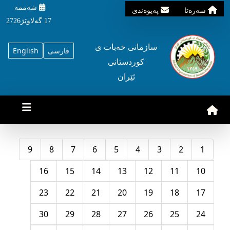
شه‌ممه‌
سه‌ره‌تا
په‌یوه‌ندی
17 گه‌لاوێژ2726
سازمانی خه‌بات ی
فارسی
English
کوردستانی
ئێران
9
8
7
6
5
4
3
2
1
16
15
14
13
12
11
10
23
22
21
20
19
18
17
30
29
28
27
26
25
24