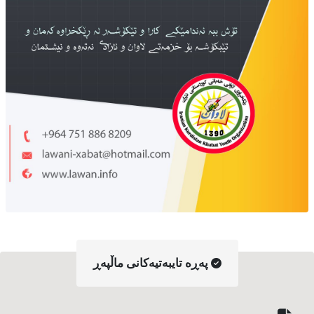
په‌ڕه‌ تایبه‌تیه‌کانی ماڵپه‌ڕ