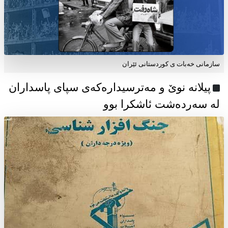
سازمانی خەبات ی كوردستانی ئێران
پیلانە نوێ و مەترسیدارەکەی سپای پاسداران
لە سەردەشت ئاشکرا بوو