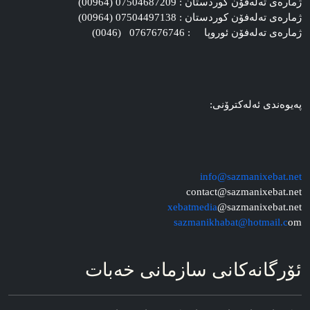
ژماره‌ی ته‌له‌فۆن کوردستان : 07504687209 (00964)
ژماره‌ی ته‌له‌فۆن کوردستان : 07504497138 (00964)
ژماره‌ی ته‌له‌فۆن ئوروپا : 0767676746 (0046)
په‌یوه‌ندی ئه‌له‌کترۆنی:
info@sazmanixebat.net
contact@sazmanixebat.net
xebatmedia
@sazmanixebat.net
sazmanikhabat@hotmail.c
om
ئۆرگانه‌کانی سازمانی خه‌بات