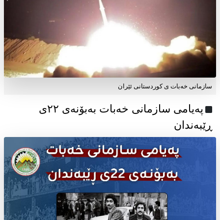
سازمانی خەبات ی کوردستانی ئێران
پەیامی سازمانی خەبات بەبۆنەی ۲۲ی
ڕێبەندان