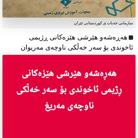
سازمانی خەبات ی كوردستانی ئێران
هەڕەشەو هێرشی هێزەکانی ڕژیمی
ئاخوندی بۆ سەر خەڵکی ناوچەی مەریوان