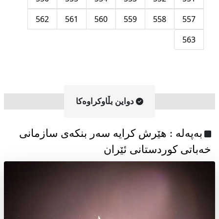
562
561
560
559
558
557
563
دواین بڵاوکراوه‌کا
به‌په‌له‌ : هێرش کرایە سەر بنکەی سازمانی
خەباتی کوردستانی ئێران