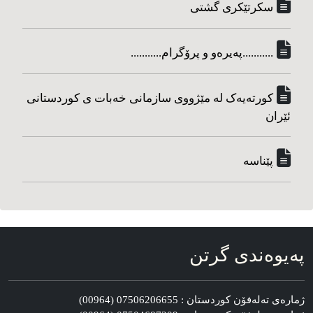
سکرتێکری گشتی
...........په‌یره‌و و پرۆگرام...........
کورته‌یه‌ک له مێژووی سازمانی خه‌بات ی کوردستانی
ئێران
پێناسه‌
په‌یوه‌ندی گرتن
ژماره‌ی ته‌له‌فۆن کوردستان : 07506206655 (00964)