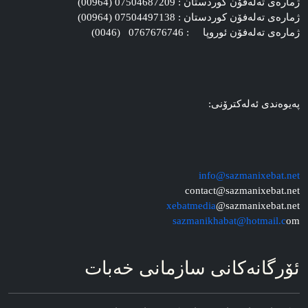
ژماره‌ی ته‌له‌فۆن کوردستان : 07504687209 (00964)
ژماره‌ی ته‌له‌فۆن کوردستان : 07504497138 (00964)
ژماره‌ی ته‌له‌فۆن ئوروپا : 0767676746 (0046)
په‌یوه‌ندی ئه‌له‌کترۆنی:
info@sazmanixebat.net
contact@sazmanixebat.net
xebatmedia
@sazmanixebat.net
sazmanikhabat@hotmail.c
om
ئۆرگانه‌کانی سازمانی خه‌بات