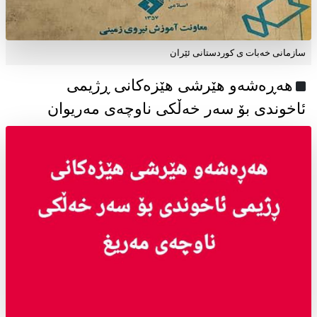
سازمانی خەبات ی كوردستانی ئێران
هەڕەشەو هێرشی هێزەکانی ڕژیمی
ئاخوندی بۆ سەر خەڵکی ناوچەی مەریوان