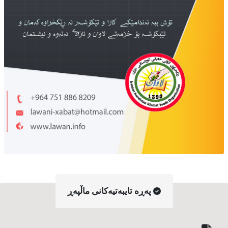
په‌ڕه‌ تایبه‌تیه‌کانی ماڵپه‌ڕ