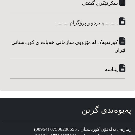
سکرتێکری گشتی
...........په‌یره‌و و پرۆگرام...........
کورته‌یه‌ک له مێژووی سازمانی خه‌بات ی کوردستانی
ئێران
پێناسه‌
په‌یوه‌ندی گرتن
ژماره‌ی ته‌له‌فۆن کوردستان : 07506206655 (00964)