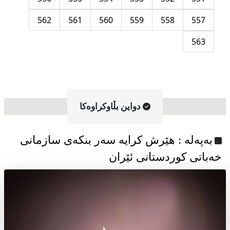
562
561
560
559
558
557
563
دواین بڵاوکراوه‌کا
به‌په‌له‌ : هێرش کرایە سەر بنکەی سازمانی
خەباتی کوردستانی ئێران