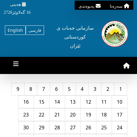
هه‌ینی
سه‌ره‌تا
په‌یوه‌ندی
16 گه‌لاوێژ2726
سازمانی خه‌بات ی
فارسی
English
کوردستانی
ئێران
9
8
7
6
5
4
3
2
1
16
15
14
13
12
11
10
23
22
21
20
19
18
17
30
29
28
27
26
25
24