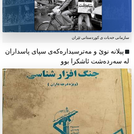
سازمانی خەبات ی كوردستانی ئێران
پیلانە نوێ و مەترسیدارەکەی سپای پاسداران
لە سەردەشت ئاشکرا بوو