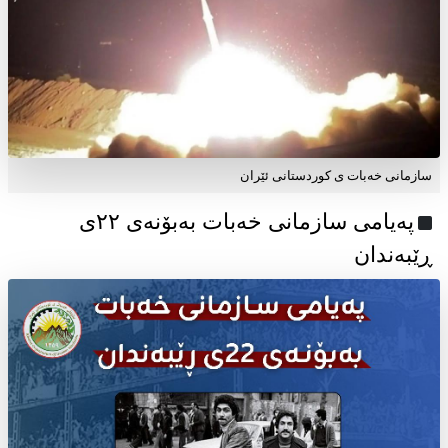
سازمانی خەبات ی کوردستانی ئێران
پەیامی سازمانی خەبات بەبۆنەی ۲۲ی
ڕێبەندان