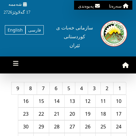
شه‌ممه‌
سه‌ره‌تا
په‌یوه‌ندی
17 گه‌لاوێژ2726
سازمانی خه‌بات ی
فارسی
English
کوردستانی
ئێران
9
8
7
6
5
4
3
2
1
16
15
14
13
12
11
10
23
22
21
20
19
18
17
30
29
28
27
26
25
24