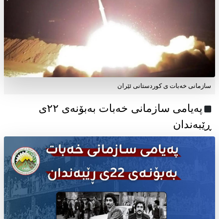
سازمانی خەبات ی کوردستانی ئێران
پەیامی سازمانی خەبات بەبۆنەی ۲۲ی
ڕێبەندان