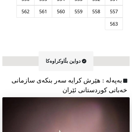
562
561
560
559
558
557
563
دواین بڵاوکراوه‌کا
به‌په‌له‌ : هێرش کرایە سەر بنکەی سازمانی
خەباتی کوردستانی ئێران