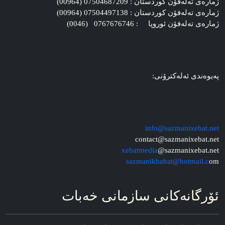
ژماره‌ی ته‌له‌فۆن کوردستان : 07504687209 (00964)
ژماره‌ی ته‌له‌فۆن کوردستان : 07504497138 (00964)
ژماره‌ی ته‌له‌فۆن ئوروپا : 0767676746 (0046)
په‌یوه‌ندی ئه‌له‌کترۆنی:
info@sazmanixebat.net
contact@sazmanixebat.net
xebatmedia
@sazmanixebat.net
sazmanikhabat@hotmail.c
om
ئۆرگانه‌کانی سازمانی خه‌بات