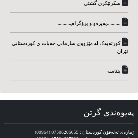
سکرتێکری گشتی
...........په‌یره‌و و پرۆگرام...........
کورته‌یه‌ک له مێژووی سازمانی خه‌بات ی کوردستانی
ئێران
پێناسه‌
په‌یوه‌ندی گرتن
ژماره‌ی ته‌له‌فۆن کوردستان : 07506206655 (00964)