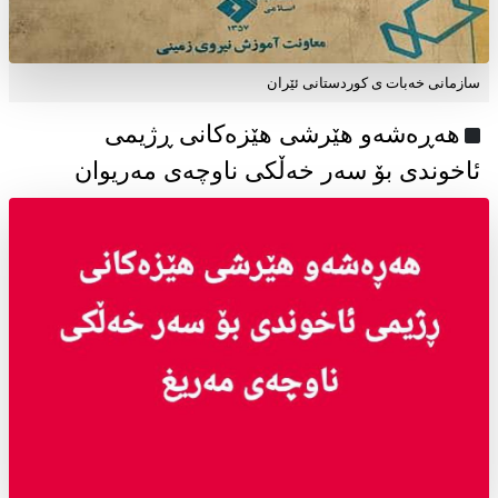
سازمانی خەبات ی كوردستانی ئێران
هەڕەشەو هێرشی هێزەکانی ڕژیمی
ئاخوندی بۆ سەر خەڵکی ناوچەی مەریوان