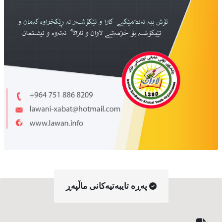
په‌ڕه‌ تایبه‌تیه‌کانی ماڵپه‌ڕ