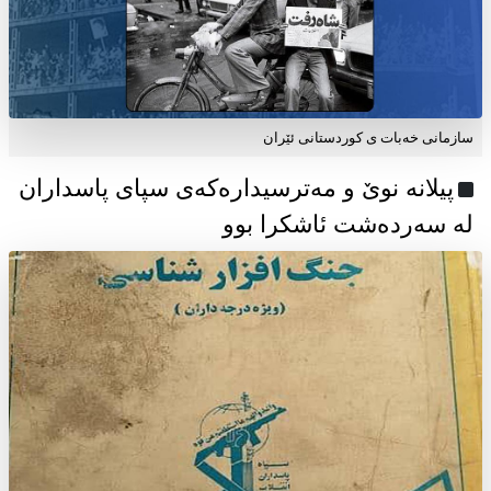
سازمانی خەبات ی كوردستانی ئێران
پیلانە نوێ و مەترسیدارەکەی سپای پاسداران
لە سەردەشت ئاشکرا بوو