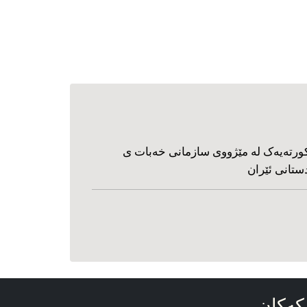
ورته‌یه‌ک له مێژووی سازمانی خه‌بات ی
ستانی ئێران
که‌کان