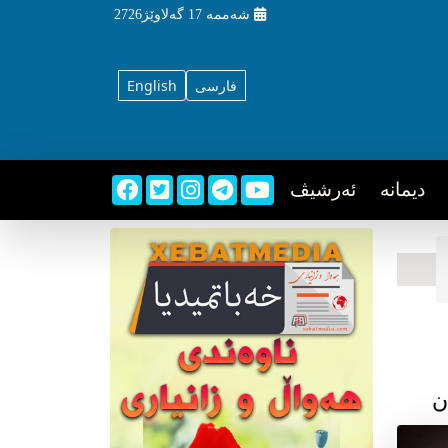
شه‌ممه‌
17 گه‌لاوێژ2726
فارسی
English
دیمانه
ئه‌رشیڤ
ن