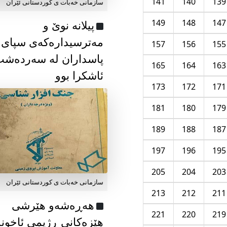
141
140
139
سازمانی خەبات ی كوردستانی ئێران
149
148
147
پیلانە نوێ و
مەترسیدارەکەی سپای
157
156
155
پاسداران لە سەردەش
165
164
163
ئاشکرا بوو
173
172
171
181
180
179
189
188
187
197
196
195
205
204
203
سازمانی خەبات ی كوردستانی ئێران
213
212
211
هەڕەشەو هێرشی
221
220
219
هێزەکانی ڕژیمی ئاخون