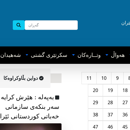
ێران
هه‌واڵ
وتــاره‌کان
سکرتێری گشتی
شه‌هیدان
11
10
9
دواین بڵاوکراوه‌کا
20
19
18
به‌په‌له‌ : هێرش کرایە
29
28
27
سەر بنکەی سازمانی
38
37
36
خەباتی کوردستانی ئێرا
47
46
45