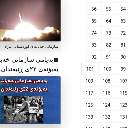
56
55
54
65
64
63
74
73
72
83
82
81
سازمانی خەبات ی کوردستانی ئێران
92
91
90
پەیامی سازمانی خەب
بەبۆنەی ۲۲ی ڕێبەندان
101
100
99
109
108
107
117
116
115
125
124
123
133
132
131