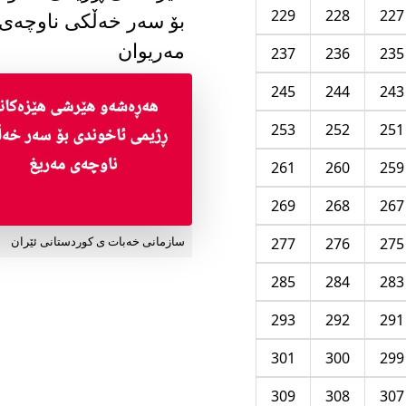
229
228
227
بۆ سەر خەڵکی ناوچەی
مەریوان
237
236
235
245
244
243
253
252
251
261
260
259
269
268
267
277
276
275
سازمانی خەبات ی کوردستانی ئێران
285
284
283
293
292
291
301
300
299
309
308
307