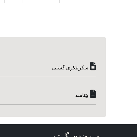
سکرتێکری گشتی
پێناسه‌
په‌یوه‌ندی گرتن