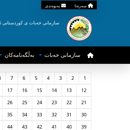
سه‌ره‌تا
په‌یوه‌ندی
سازمانی خه‌بات ی
کوردستانی
ئ
سازمانی خه‌بات
به‌ڵگه‌نامه‌کان
8
7
6
5
4
3
2
1
17
16
15
14
13
12
26
25
24
23
22
21
35
34
33
32
31
30
44
43
42
41
40
39