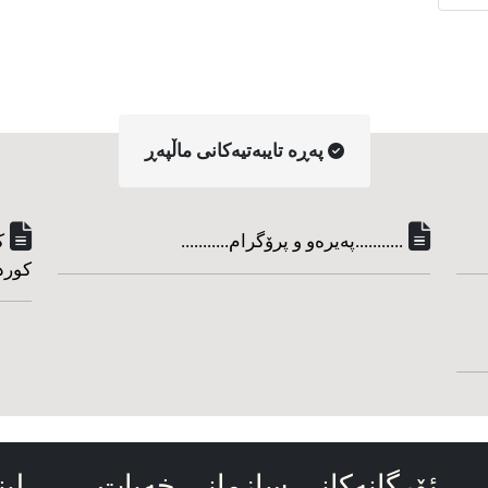
په‌ڕه‌ تایبه‌تیه‌کانی ماڵپه‌ڕ
...........په‌یره‌و و پرۆگرام...........
ک
کورد
ئۆرگانه‌کانی سازمانی خه‌بات
لین