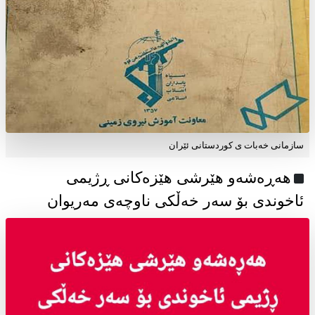
سازمانی خەبات ی كوردستانی ئێران
هەڕەشەو هێرشی هێزەکانی ڕژیمی
ئاخوندی بۆ سەر خەڵکی ناوچەی مەریوان