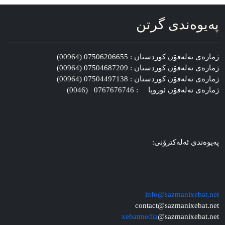
په‌یوه‌ندی گرتن
ژماره‌ی ته‌له‌فۆن کوردستان : 07506206655 (00964)
ژماره‌ی ته‌له‌فۆن کوردستان : 07504687209 (00964)
ژماره‌ی ته‌له‌فۆن کوردستان : 07504497138 (00964)
ژماره‌ی ته‌له‌فۆن ئوروپا : 0767676746 (0046)
په‌یوه‌ندی ئه‌له‌کترۆنی:
info@sazmanixebat.net
contact@sazmanixebat.net
xebatmedia
@sazmanixebat.net