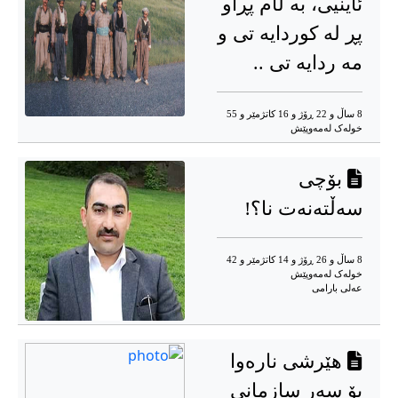
ئاینیی، به ڵام پڕاو
پڕ له کوردایه تی و
مه ردایه تی ..
8 ساڵ و 22 ڕۆژ و 16 کاتژمێر و 55
خوله‌ک له‌مه‌وپێش‌
بۆچی
سەڵتەنەت نا؟!
8 ساڵ و 26 ڕۆژ و 14 کاتژمێر و 42
خوله‌ک له‌مه‌وپێش‌
عەلی بارامی
هێرشی نارەوا
بۆ سەر سازمانی