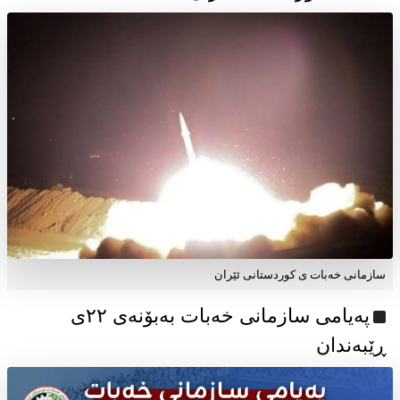
سازمانی خەبات ی کوردستانی ئێران
پەیامی سازمانی خەبات بەبۆنەی ۲۲ی
ڕێبەندان