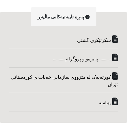
په‌ڕه‌ تایبه‌تیه‌کانی ماڵپه‌ڕ
سکرتێکری گشتی
...........په‌یره‌و و پرۆگرام...........
کورته‌یه‌ک له مێژووی سازمانی خه‌بات ی کوردستانی
ئێران
پێناسه‌