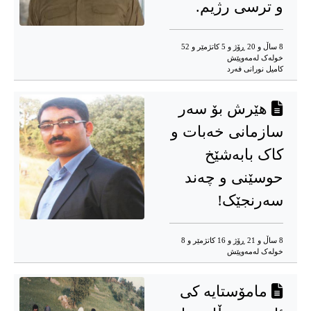
و ترسی رژیم.
8 ساڵ و 20 ڕۆژ و 5 کاتژمێر و 52
خوله‌ک له‌مه‌وپێش‌
کامیل نورانی فەرد
هێرش بۆ سەر
سازمانی خەبات و
کاک بابەشێخ
حوسێنی و چەند
سەرنجێک!
8 ساڵ و 21 ڕۆژ و 16 کاتژمێر و 8
خوله‌ک له‌مه‌وپێش‌
مامۆستایه کی