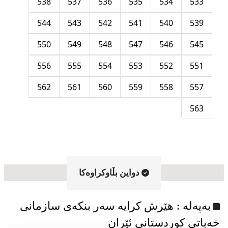
538
537
536
535
534
533
544
543
542
541
540
539
550
549
548
547
546
545
556
555
554
553
552
551
562
561
560
559
558
557
563
دواین بڵاوکراوه‌کا
به‌په‌له‌ : هێرش کرایە سەر بنکەی سازمانی
خەباتی کوردستانی ئێران