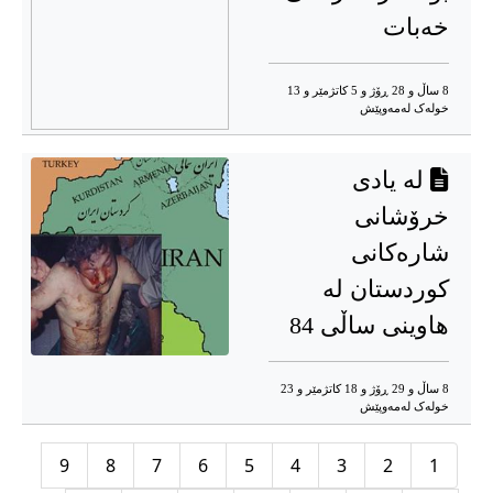
خەبات
8 ساڵ و 28 ڕۆژ و 5 کاتژمێر و 13
خوله‌ک له‌مه‌وپێش‌
لە یادی
خرۆشانی
شارەکانی
کوردستان لە
هاوینی ساڵی 84
8 ساڵ و 29 ڕۆژ و 18 کاتژمێر و 23
خوله‌ک له‌مه‌وپێش‌
9
8
7
6
5
4
3
2
1