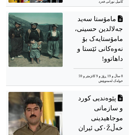
کامیل نورانی فەرد
مامۆستا سەید
جەلالدین حسینی،
مامۆستایەک بۆ
نەوەکانی ئێستا و
داهاتوو!
8 ساڵ و 19 ڕۆژ و 9 کاتژمێر و 59
خوله‌ک له‌مه‌وپێش‌
پێوەندیی کورد
و سازمانی
موجاهیدینی
خەڵ٠Žکی ئیران