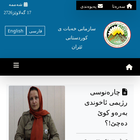
شه‌ممه‌
سه‌ره‌تا
په‌یوه‌ندی
17 گه‌لاوێژ2726
سازمانی خه‌بات ی
فارسی
English
کوردستانی
ئێران
چارەنوسی
رژیمی ئاخوندی
بەرەو کوێ
دەچێ!؟