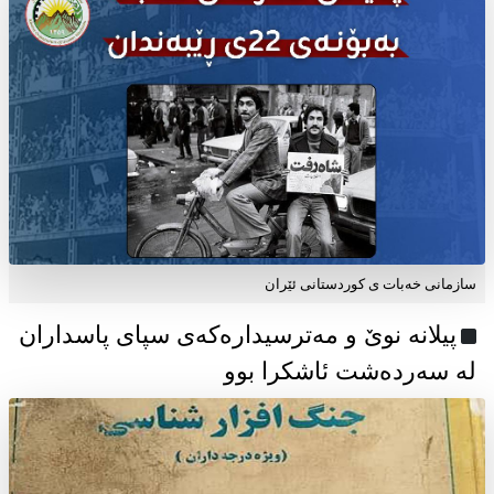
سازمانی خەبات ی كوردستانی ئێران
پیلانە نوێ و مەترسیدارەکەی سپای پاسداران
لە سەردەشت ئاشکرا بوو