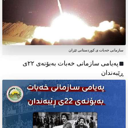
سازمانی خەبات ی کوردستانی ئێران
پەیامی سازمانی خەبات بەبۆنەی ۲۲ی
ڕێبەندان