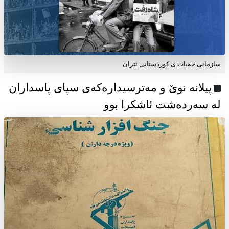
سازمانی خەبات ی كوردستانی ئێران
پیلانە نوێ و مەترسیدارەکەی سپای پاسداران
لە سەردەشت ئاشکرا بوو