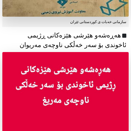
سازمانی خەبات ی كوردستانی ئێران
هەڕەشەو هێرشی هێزەکانی ڕژیمی
ئاخوندی بۆ سەر خەڵکی ناوچەی مەریوان