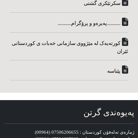
سکرتێکری گشتی
...........په‌یره‌و و پرۆگرام...........
کورته‌یه‌ک له مێژووی سازمانی خه‌بات ی کوردستانی
ئێران
پێناسه‌
په‌یوه‌ندی گرتن
ژماره‌ی ته‌له‌فۆن کوردستان : 07506206655 (00964)