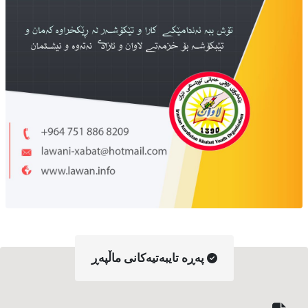
په‌ڕه‌ تایبه‌تیه‌کانی ماڵپه‌ڕ