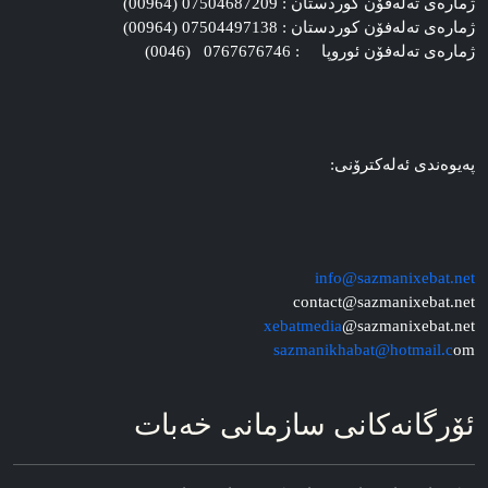
ژماره‌ی ته‌له‌فۆن کوردستان : 07504687209 (00964)
ژماره‌ی ته‌له‌فۆن کوردستان : 07504497138 (00964)
ژماره‌ی ته‌له‌فۆن ئوروپا : 0767676746 (0046)
په‌یوه‌ندی ئه‌له‌کترۆنی:
info@sazmanixebat.net
contact@sazmanixebat.net
xebatmedia
@sazmanixebat.net
sazmanikhabat@hotmail.c
om
ئۆرگانه‌کانی سازمانی خه‌بات