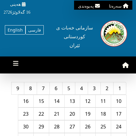
هه‌ینی
سه‌ره‌تا
په‌یوه‌ندی
16 گه‌لاوێژ2726
سازمانی خه‌بات ی
فارسی
English
کوردستانی
ئێران
9
8
7
6
5
4
3
2
1
16
15
14
13
12
11
10
23
22
21
20
19
18
17
30
29
28
27
26
25
24