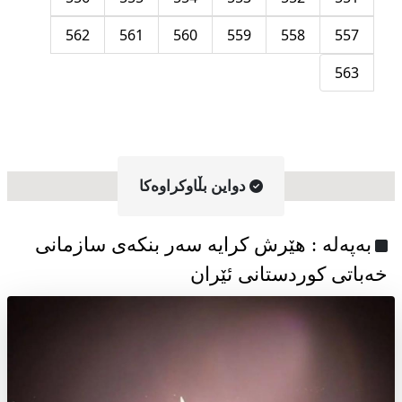
562
561
560
559
558
557
563
دواین بڵاوکراوه‌کا
به‌په‌له‌ : هێرش کرایە سەر بنکەی سازمانی
خەباتی کوردستانی ئێران