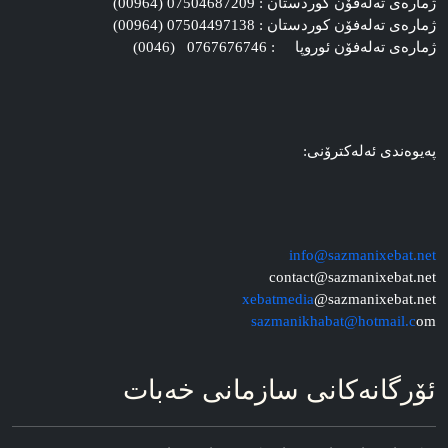
ژماره‌ی ته‌له‌فۆن کوردستان : 07504687209 (00964)
ژماره‌ی ته‌له‌فۆن کوردستان : 07504497138 (00964)
ژماره‌ی ته‌له‌فۆن ئوروپا : 0767676746 (0046)
په‌یوه‌ندی ئه‌له‌کترۆنی:
info@sazmanixebat.net
contact@sazmanixebat.net
xebatmedia
@sazmanixebat.net
sazmanikhabat@hotmail.c
om
ئۆرگانه‌کانی سازمانی خه‌بات