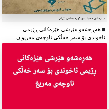
سازمانی خەبات ی كوردستانی ئێران
هەڕەشەو هێرشی هێزەکانی ڕژیمی
ئاخوندی بۆ سەر خەڵکی ناوچەی مەریوان