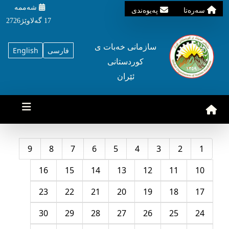
شه‌ممه‌
سه‌ره‌تا
په‌یوه‌ندی
17 گه‌لاوێژ2726
سازمانی خه‌بات ی
فارسی
English
کوردستانی
ئێران
9
8
7
6
5
4
3
2
1
16
15
14
13
12
11
10
23
22
21
20
19
18
17
30
29
28
27
26
25
24