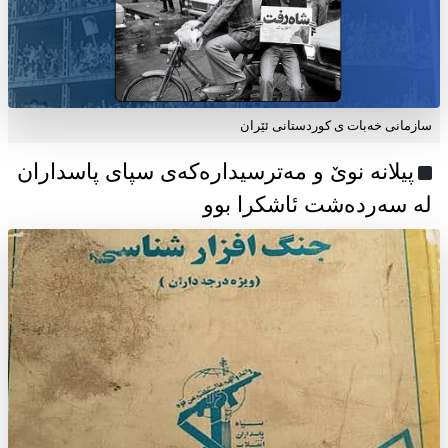
سازمانی خەبات ی كوردستانی ئێران
پیلانە نوێ و مەترسیدارەکەی سپای پاسداران
لە سەردەشت ئاشکرا بوو