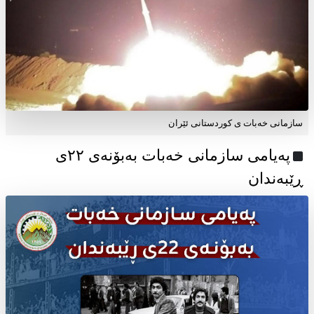
سازمانی خەبات ی کوردستانی ئێران
پەیامی سازمانی خەبات بەبۆنەی ۲۲ی
ڕێبەندان