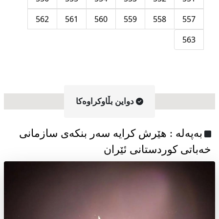
562
561
560
559
558
557
563
دواین بڵاوکراوه‌کا
به‌په‌له‌ : هێرش کرایە سەر بنکەی سازمانی
خەباتی کوردستانی ئێران