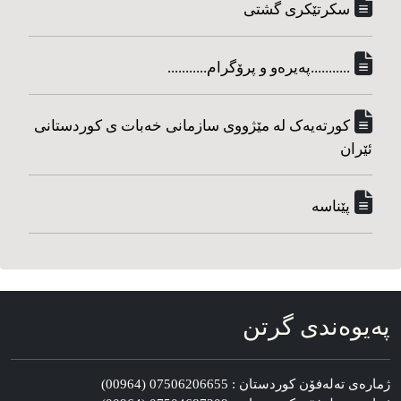
سکرتێکری گشتی
...........په‌یره‌و و پرۆگرام...........
کورته‌یه‌ک له مێژووی سازمانی خه‌بات ی کوردستانی
ئێران
پێناسه‌
په‌یوه‌ندی گرتن
ژماره‌ی ته‌له‌فۆن کوردستان : 07506206655 (00964)