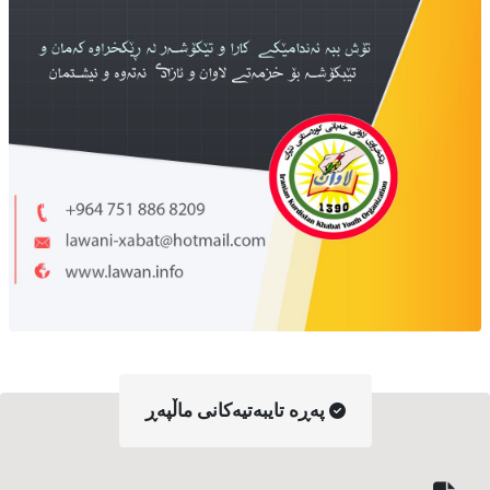
په‌ڕه‌ تایبه‌تیه‌کانی ماڵپه‌ڕ