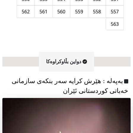
562
561
560
559
558
557
563
دواین بڵاوکراوه‌کا
به‌په‌له‌ : هێرش کرایە سەر بنکەی سازمانی
خەباتی کوردستانی ئێران