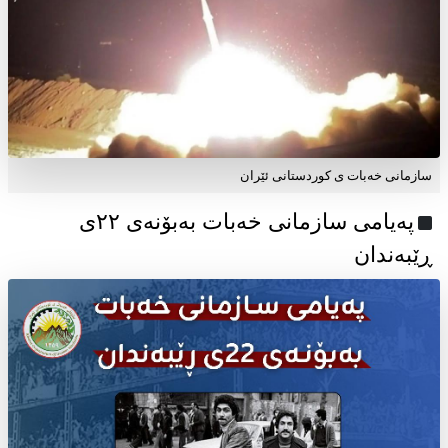
سازمانی خەبات ی کوردستانی ئێران
پەیامی سازمانی خەبات بەبۆنەی ۲۲ی
ڕێبەندان