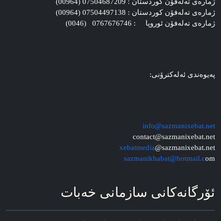
ژماره‌ی ته‌له‌فۆن کوردستان : 07504687209 (00964)
ژماره‌ی ته‌له‌فۆن کوردستان : 07504497138 (00964)
ژماره‌ی ته‌له‌فۆن ئوروپا : 0767676746 (0046)
په‌یوه‌ندی ئه‌له‌کترۆنی:
info@sazmanixebat.net
contact@sazmanixebat.net
xebatmedia
@sazmanixebat.net
sazmanikhabat@hotmail.c
om
ئۆرگانه‌کانی سازمانی خه‌بات