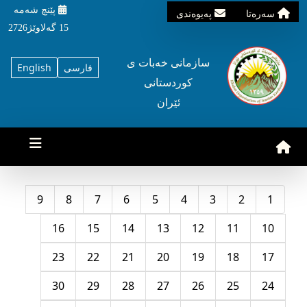
پێنچ شه‌مه‌
سه‌ره‌تا
په‌یوه‌ندی
15 گه‌لاوێژ2726
سازمانی خه‌بات ی
فارسی
English
کوردستانی
ئێران
9
8
7
6
5
4
3
2
1
16
15
14
13
12
11
10
23
22
21
20
19
18
17
30
29
28
27
26
25
24