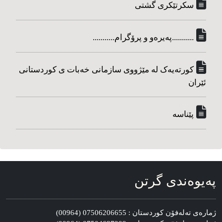
سکرتێکری گشتی
...........په‌یره‌و و پرۆگرام...........
کورته‌یه‌ک له مێژووی سازمانی خه‌بات ی کوردستانی
ئێران
پێناسه‌
په‌یوه‌ندی گرتن
ژماره‌ی ته‌له‌فۆن کوردستان : 07506206655 (00964)