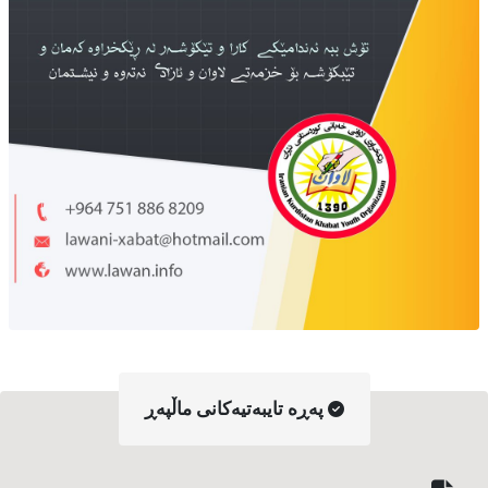
په‌ڕه‌ تایبه‌تیه‌کانی ماڵپه‌ڕ