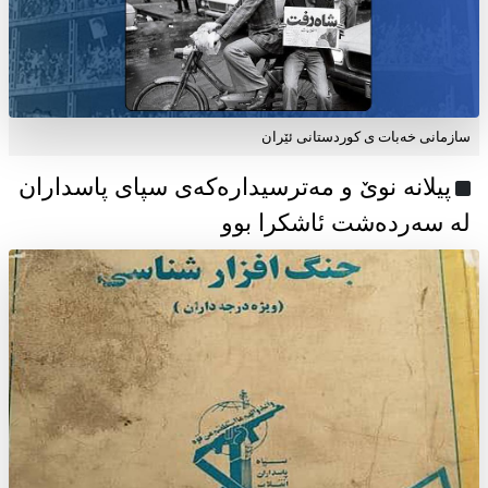
سازمانی خەبات ی كوردستانی ئێران
پیلانە نوێ و مەترسیدارەکەی سپای پاسداران
لە سەردەشت ئاشکرا بوو