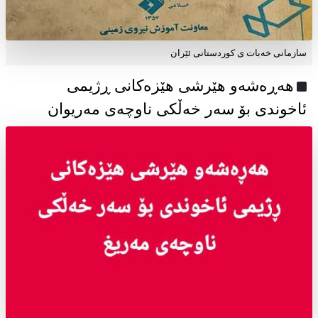
سازمانی خەبات ی كوردستانی ئێران
هەڕەشەو هێرشی هێزەکانی ڕژیمی
ئاخوندی بۆ سەر خەڵکی ناوچەی مەریوان