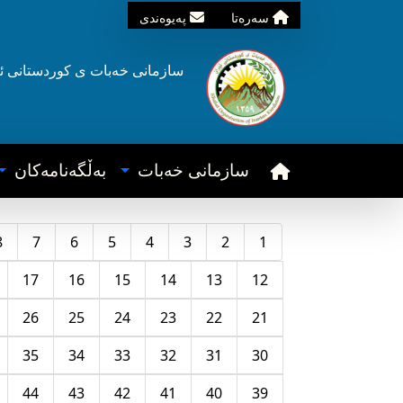
سه‌ره‌تا
په‌یوه‌ندی
سازمانی خه‌بات ی
کوردستانی
ئ
سازمانی خه‌بات
به‌ڵگه‌نامه‌کان
8
7
6
5
4
3
2
1
17
16
15
14
13
12
26
25
24
23
22
21
35
34
33
32
31
30
44
43
42
41
40
39