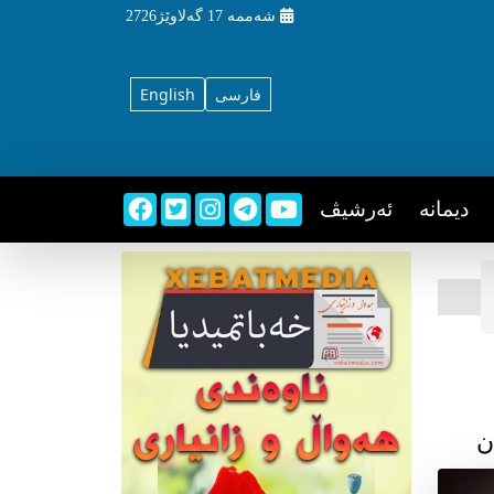
شه‌ممه‌
17 گه‌لاوێژ2726
فارسی
English
دیمانه
ئه‌رشیڤ
ن