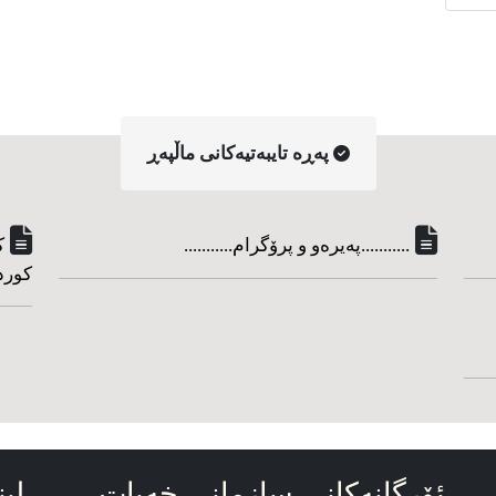
په‌ڕه‌ تایبه‌تیه‌کانی ماڵپه‌ڕ
...........په‌یره‌و و پرۆگرام...........
ک
کورد
ئۆرگانه‌کانی سازمانی خه‌بات
لین