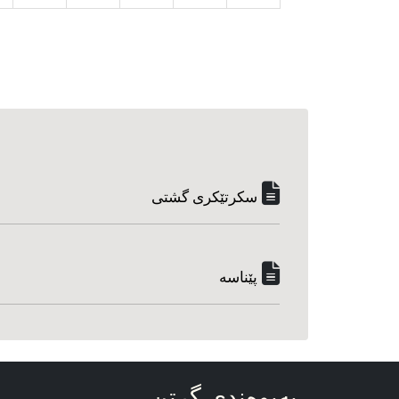
سکرتێکری گشتی
پێناسه‌
په‌یوه‌ندی گرتن