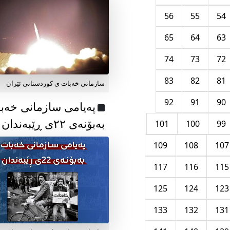
56
55
54
65
64
63
74
73
72
83
82
81
سازمانی خەبات ی کوردستانی ئێران
92
91
90
پەیامی سازمانی خەب
بەبۆنەی ۲۲ی ڕێبەندان
101
100
99
109
108
107
117
116
115
125
124
123
133
132
131