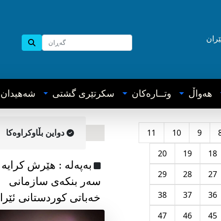
ێران
هه‌واڵ
وتــاره‌کان
سکرتێری گشتی
شه‌هیدان
11
10
9
دواین بڵاوکراوه‌کا
20
19
18
به‌په‌له‌ : هێرش کرایە
29
28
27
سەر بنکەی سازمانی
38
37
36
خەباتی کوردستانی ئێرا
47
46
45