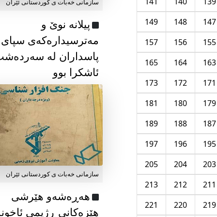
141
140
139
سازمانی خەبات ی كوردستانی ئێران
149
148
147
پیلانە نوێ و
مەترسیدارەکەی سپای
157
156
155
پاسداران لە سەردەش
165
164
163
ئاشکرا بوو
173
172
171
181
180
179
189
188
187
197
196
195
205
204
203
سازمانی خەبات ی كوردستانی ئێران
213
212
211
هەڕەشەو هێرشی
221
220
219
هێزەکانی ڕژیمی ئاخون