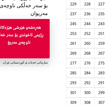
229
228
227
بۆ سەر خەڵکی ناوچەی
مەریوان
237
236
235
245
244
243
253
252
251
261
260
259
269
268
267
277
276
275
سازمانی خەبات ی کوردستانی ئێران
285
284
283
293
292
291
301
300
299
309
308
307