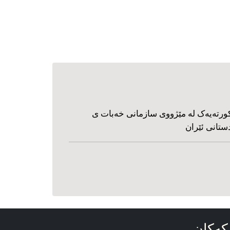
ورته‌یه‌ک له مێژووی سازمانی خه‌بات ی
ستانی ئێران
که‌کان