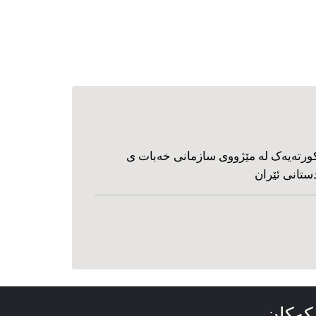
ورته‌یه‌ک له مێژووی سازمانی خه‌بات ی
ستانی ئێران
که‌کان