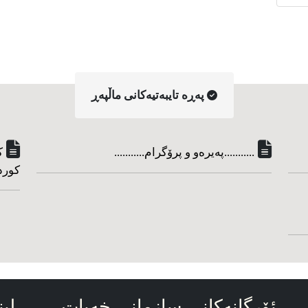
په‌ڕه‌ تایبه‌تیه‌کانی ماڵپه‌ڕ
...........په‌یره‌و و پرۆگرام...........
ک
کورد
ئۆرگانه‌کانی سازمانی خه‌بات
لین