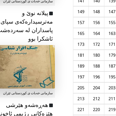
141
140
139
سازمانی خەبات ی كوردستانی ئێران
149
148
147
پیلانە نوێ و
مەترسیدارەکەی سپای
157
156
155
پاسداران لە سەردەش
165
164
163
ئاشکرا بوو
173
172
171
181
180
179
189
188
187
197
196
195
205
204
203
سازمانی خەبات ی كوردستانی ئێران
213
212
211
هەڕەشەو هێرشی
221
220
219
هێزەکانی ڕژیمی ئاخون