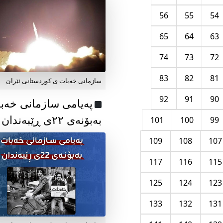
56
55
54
65
64
63
74
73
72
83
82
81
سازمانی خەبات ی کوردستانی ئێران
92
91
90
پەیامی سازمانی خەب
بەبۆنەی ۲۲ی ڕێبەندان
101
100
99
109
108
107
117
116
115
125
124
123
133
132
131