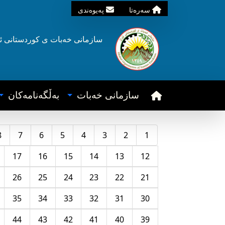
سه‌ره‌تا
په‌یوه‌ندی
سازمانی خه‌بات ی
کوردستانی
ئ
سازمانی خه‌بات
به‌ڵگه‌نامه‌کان
8
7
6
5
4
3
2
1
17
16
15
14
13
12
26
25
24
23
22
21
35
34
33
32
31
30
44
43
42
41
40
39