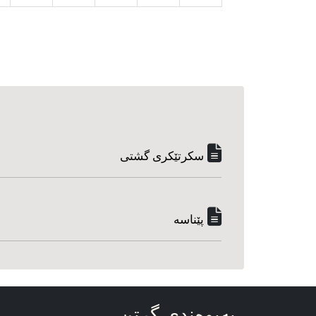
سکرتێکری گشتی
پێناسه‌
په‌یوه‌ندی گرتن