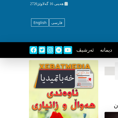
هه‌ینی
16 گه‌لاوێژ2726
فارسی
English
دیمانه
ئه‌رشیڤ
ن