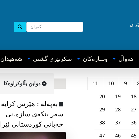
ێران
هه‌واڵ
وتــاره‌کان
سکرتێری گشتی
شه‌هیدان
11
10
9
دواین بڵاوکراوه‌کا
20
19
18
به‌په‌له‌ : هێرش کرایە
29
28
27
سەر بنکەی سازمانی
38
37
36
خەباتی کوردستانی ئێرا
47
46
45