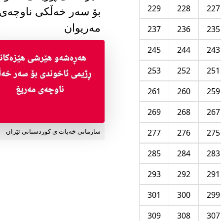
229
228
227
بۆ سەر خەڵکی ناوچەی
مەریوان
237
236
235
245
244
243
253
252
251
261
260
259
269
268
267
277
276
275
سازمانی خەبات ی کوردستانی ئێران
285
284
283
293
292
291
301
300
299
309
308
307