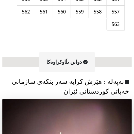
562
561
560
559
558
557
563
دواین بڵاوکراوه‌کا
به‌په‌له‌ : هێرش کرایە سەر بنکەی سازمانی
خەباتی کوردستانی ئێران