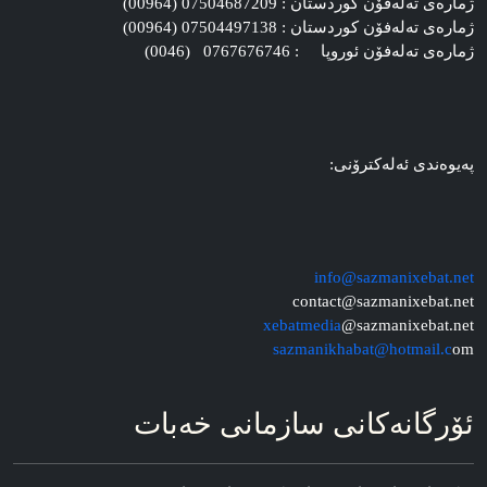
ژماره‌ی ته‌له‌فۆن کوردستان : 07504687209 (00964)
ژماره‌ی ته‌له‌فۆن کوردستان : 07504497138 (00964)
ژماره‌ی ته‌له‌فۆن ئوروپا : 0767676746 (0046)
په‌یوه‌ندی ئه‌له‌کترۆنی:
info@sazmanixebat.net
contact@sazmanixebat.net
xebatmedia
@sazmanixebat.net
sazmanikhabat@hotmail.c
om
ئۆرگانه‌کانی سازمانی خه‌بات