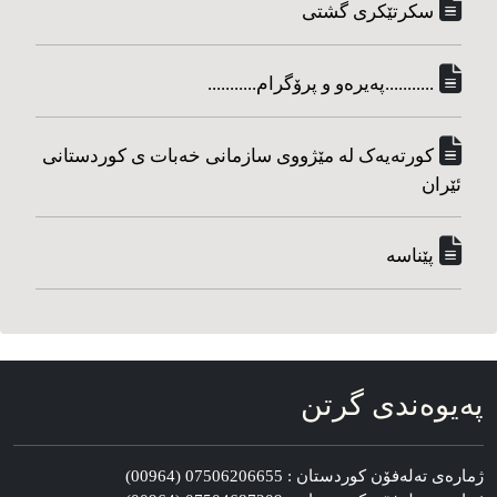
سکرتێکری گشتی
...........په‌یره‌و و پرۆگرام...........
کورته‌یه‌ک له مێژووی سازمانی خه‌بات ی کوردستانی
ئێران
پێناسه‌
په‌یوه‌ندی گرتن
ژماره‌ی ته‌له‌فۆن کوردستان : 07506206655 (00964)