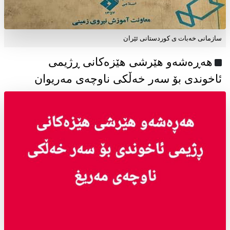
سازمانی خەبات ی كوردستانی ئێران
هەڕەشەو هێرشی هێزەکانی ڕژیمی
ئاخوندی بۆ سەر خەڵکی ناوچەی مەریوان