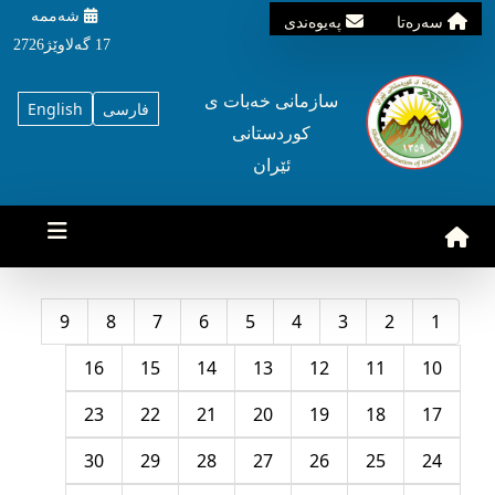
شه‌ممه‌
سه‌ره‌تا
په‌یوه‌ندی
17 گه‌لاوێژ2726
سازمانی خه‌بات ی
فارسی
English
کوردستانی
ئێران
9
8
7
6
5
4
3
2
1
16
15
14
13
12
11
10
23
22
21
20
19
18
17
30
29
28
27
26
25
24