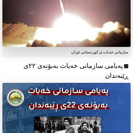
سازمانی خەبات ی کوردستانی ئێران
پەیامی سازمانی خەبات بەبۆنەی ۲۲ی
ڕێبەندان