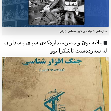
سازمانی خەبات ی كوردستانی ئێران
پیلانە نوێ و مەترسیدارەکەی سپای پاسداران
لە سەردەشت ئاشکرا بوو