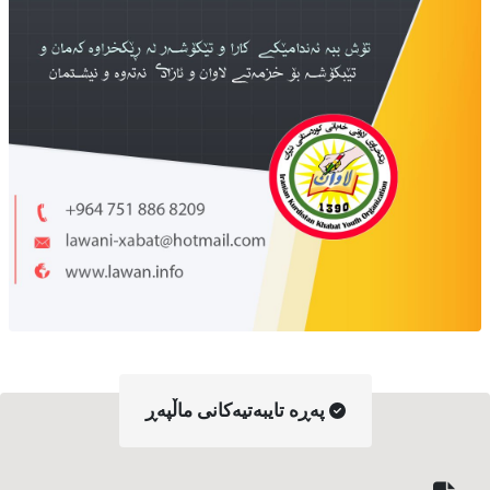
په‌ڕه‌ تایبه‌تیه‌کانی ماڵپه‌ڕ