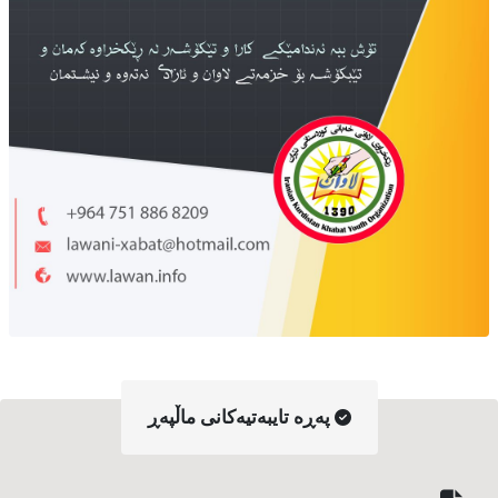
په‌ڕه‌ تایبه‌تیه‌کانی ماڵپه‌ڕ