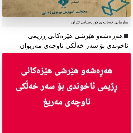
سازمانی خەبات ی كوردستانی ئێران
هەڕەشەو هێرشی هێزەکانی ڕژیمی
ئاخوندی بۆ سەر خەڵکی ناوچەی مەریوان