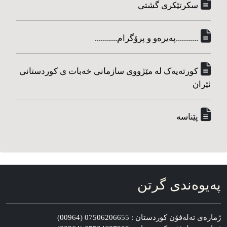
سکرتێکری گشتی
...........په‌یره‌و و پرۆگرام...........
کورته‌یه‌ک له مێژووی سازمانی خه‌بات ی کوردستانی
ئێران
پێناسه‌
په‌یوه‌ندی گرتن
ژماره‌ی ته‌له‌فۆن کوردستان : 07506206655 (00964)