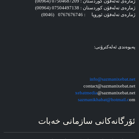
ژماره‌ی ته‌له‌فۆن کوردستان : 07504687209 (00964)
ژماره‌ی ته‌له‌فۆن کوردستان : 07504497138 (00964)
ژماره‌ی ته‌له‌فۆن ئوروپا : 0767676746 (0046)
په‌یوه‌ندی ئه‌له‌کترۆنی:
info@sazmanixebat.net
contact@sazmanixebat.net
xebatmedia
@sazmanixebat.net
sazmanikhabat@hotmail.c
om
ئۆرگانه‌کانی سازمانی خه‌بات