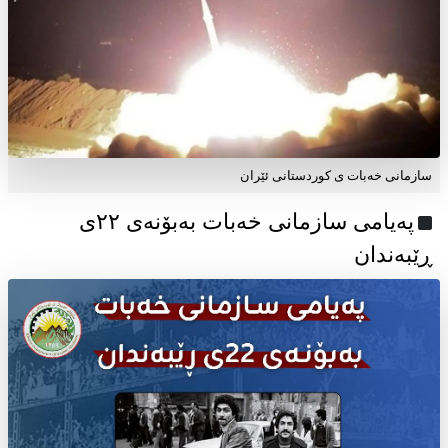
سازمانی خەبات ی کوردستانی ئێران
پەیامی سازمانی خەبات بەبۆنەی ۲۲ی
ڕێبەندان