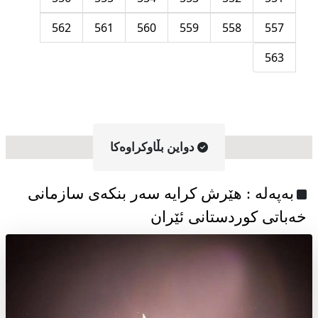
562
561
560
559
558
557
563
دواین بڵاوکراوه‌کا
به‌په‌له‌ : هێرش کرایە سەر بنکەی سازمانی
خەباتی کوردستانی ئێران