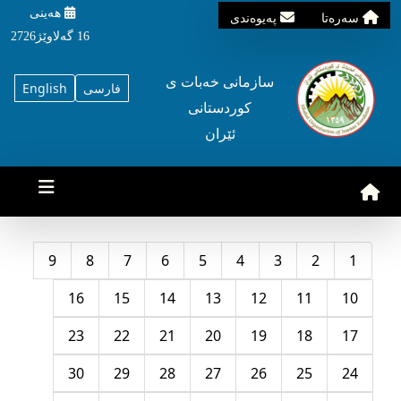
هه‌ینی
سه‌ره‌تا
په‌یوه‌ندی
16 گه‌لاوێژ2726
سازمانی خه‌بات ی
فارسی
English
کوردستانی
ئێران
9
8
7
6
5
4
3
2
1
16
15
14
13
12
11
10
23
22
21
20
19
18
17
30
29
28
27
26
25
24