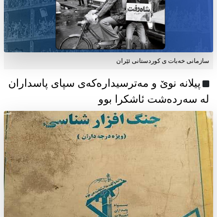
سازمانی خەبات ی كوردستانی ئێران
پیلانە نوێ و مەترسیدارەکەی سپای پاسداران
لە سەردەشت ئاشکرا بوو