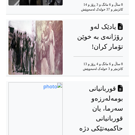
8 ساڵ و 6 مانگ و 3 ڕۆژ و 14
کاتژمێر و 37 خوله‌ک له‌مه‌وپێش‌
یادێک لەو
رۆژانەی بە خوێن
تۆمار کران!
8 ساڵ و 6 مانگ و 4 ڕۆژ و 13
کاتژمێر و 3 خوله‌ک له‌مه‌وپێش‌
قوربانیانی
بومەلەرزەو
سەرما، یان
قوربانیانی
حاکمیەتێکی دژە