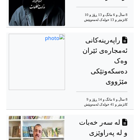
8 ساڵ و 6 مانگ و 13 ڕۆژ و 10
کاتژمێر و 13 خوله‌ک له‌مه‌وپێش‌
راپەرینەکانی
ئەمجارەی ئێران
وەک
دەسکەوتێکی
مێژووی
8 ساڵ و 6 مانگ و 14 ڕۆژ و 9
کاتژمێر و 41 خوله‌ک له‌مه‌وپێش‌
لە سەر خەبات
و لە پەراوێزی