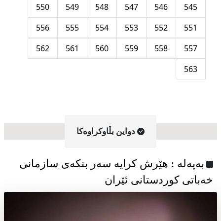
550
549
548
547
546
545
556
555
554
553
552
551
562
561
560
559
558
557
563
دواین بڵاوکراوه‌کا
به‌په‌له‌ : هێرش کرایە سەر بنکەی سازمانی
خەباتی کوردستانی ئێران