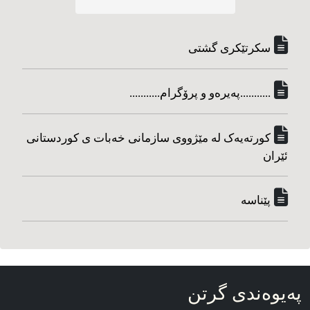
سکرتێکری گشتی
...........په‌یره‌و و پرۆگرام...........
کورته‌یه‌ک له مێژووی سازمانی خه‌بات ی کوردستانی
ئێران
پێناسه‌
په‌یوه‌ندی گرتن