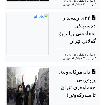
8 ساڵ و 5 مانگ و 20 ڕۆژ و 14
کاتژمێر و 22 خوله‌ک له‌مه‌وپێش‌
۲۲ی رێبەندان
دەستپێکی
نەهامەتی زیاتر بۆ
گەلانی ئێران
8 ساڵ و 5 مانگ و 25 ڕۆژ و 8
کاتژمێر و 52 خوله‌ک له‌مه‌وپێش‌
دانەمرکانەوەی
ڕاپەڕینی
جەماوەری ئێران
تا سەرکەوتن!