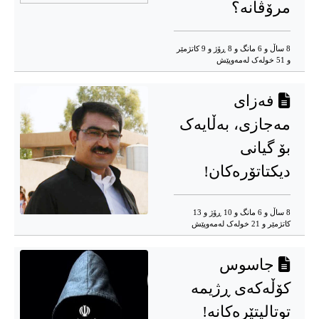
مرۆڤانە؟
8 ساڵ و 6 مانگ و 8 ڕۆژ و 9 کاتژمێر
و 51 خوله‌ک له‌مه‌وپێش‌
فەزای
مەجازی، بەڵایەک
بۆ گیانی
دیکتاتۆرەکان!
8 ساڵ و 6 مانگ و 10 ڕۆژ و 13
کاتژمێر و 21 خوله‌ک له‌مه‌وپێش‌
جاسوس
کۆڵەکەی ڕژیمە
توتالیتێرەکانە!