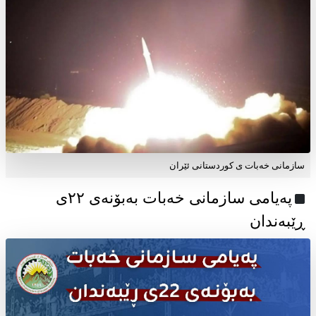
سازمانی خەبات ی کوردستانی ئێران
پەیامی سازمانی خەبات بەبۆنەی ۲۲ی
ڕێبەندان