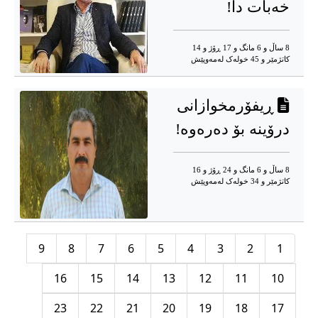
خەبات دا!
8 ساڵ و 6 مانگ و 17 ڕۆژ و 14
کاتژمێر و 45 خوله‌ک له‌مه‌وپێش‌
ڕیفۆرمخوازانی
درۆینە بۆ دەرەوە!
8 ساڵ و 6 مانگ و 24 ڕۆژ و 16
کاتژمێر و 34 خوله‌ک له‌مه‌وپێش‌
9
8
7
6
5
4
3
2
1
16
15
14
13
12
11
10
23
22
21
20
19
18
17