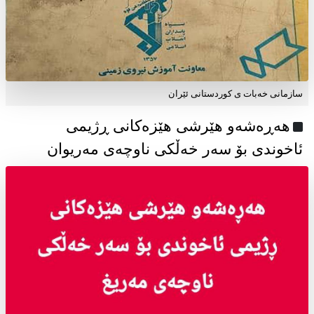
سازمانی خەبات ی كوردستانی ئێران
هەڕەشەو هێرشی هێزەکانی ڕژیمی
ئاخوندی بۆ سەر خەڵکی ناوچەی مەریوان