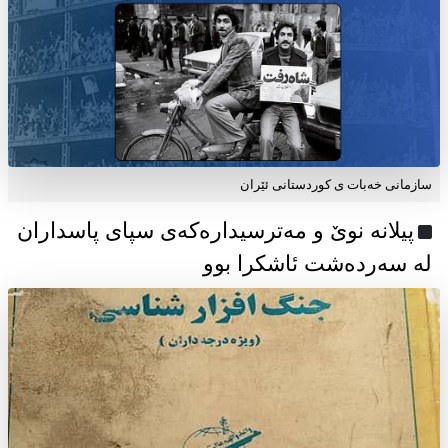
سازمانی خەبات ی كوردستانی ئێران
پیلانە نوێ و مەترسیدارەکەی سپای پاسداران
لە سەردەشت ئاشکرا بوو