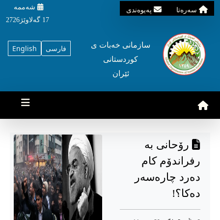
شه‌ممه‌
سه‌ره‌تا
په‌یوه‌ندی
17 گه‌لاوێژ2726
سازمانی خه‌بات ی
فارسی
English
کوردستانی
ئێران
رۆحانی بە
رفراندۆم کام
دەرد چارەسەر
دەکا؟!