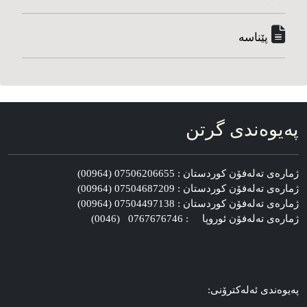
پێناسه‌
په‌یوه‌ندی گرتن
ژماره‌ی ته‌له‌فۆن کوردستان : 07506206655 (00964)
ژماره‌ی ته‌له‌فۆن کوردستان : 07504687209 (00964)
ژماره‌ی ته‌له‌فۆن کوردستان : 07504497138 (00964)
ژماره‌ی ته‌له‌فۆن ئوروپا : 0767676746 (0046)
په‌یوه‌ندی ئه‌له‌کترۆنی: