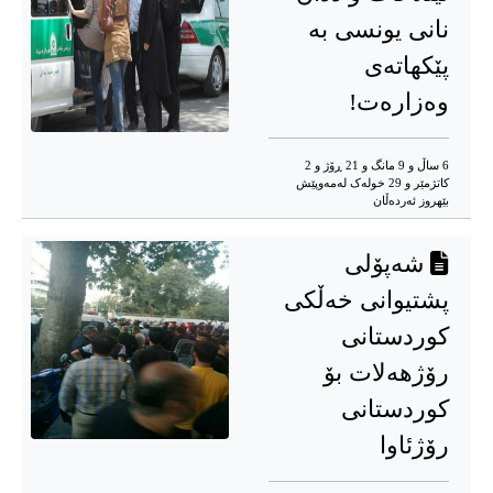
نانی یونسی بە
پێکهاتەی
وەزارەت!
6 ساڵ و 9 مانگ و 21 ڕۆژ و 2
کاتژمێر و 29 خوله‌ک له‌مه‌وپێش‌
بێهروز ئه‌رده‌ڵان
شەپۆلی
پشتیوانی خەڵکی
کوردستانی
رۆژهەلات بۆ
کوردستانی
رۆژئاوا