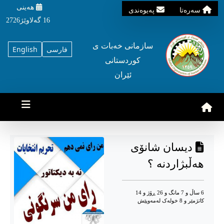
هه‌ینی
سه‌ره‌تا
په‌یوه‌ندی
16 گه‌لاوێژ2726
سازمانی خه‌بات ی
فارسی
English
کوردستانی
ئێران
دیسان شانۆی
هەڵبژاردنە ؟
6 ساڵ و 7 مانگ و 26 ڕۆژ و 14
کاتژمێر و 8 خوله‌ک له‌مه‌وپێش‌