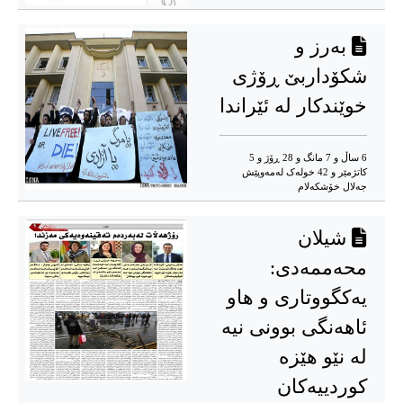
به‌رز و
شکۆداربێ ڕۆژی
خوێندکار له‌ ئێراندا
6 ساڵ و 7 مانگ و 28 ڕۆژ و 5
کاتژمێر و 42 خوله‌ک له‌مه‌وپێش‌
جه‌لال خۆشکه‌لام
شیلان
محەممەدی:
یەکگووتاری و هاو
ئاهەنگی بوونی نیە
لە نێو هێزە
کوردییەکان