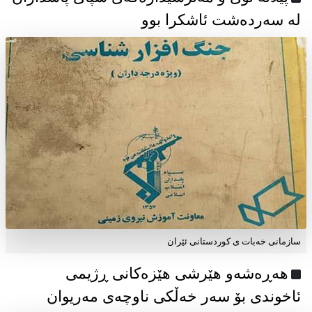
لە سەردەشت ئاشکرا بوو
سازمانی خەبات ی كوردستانی ئێران
هەڕەشەو هێرشی هێزەکانی ڕژیمی
ئاخوندی بۆ سەر خەڵکی ناوچەی مەریوان