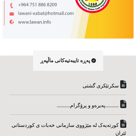
په‌ڕه‌ تایبه‌تیه‌کانی ماڵپه‌ڕ
سکرتێکری گشتی
...........په‌یره‌و و پرۆگرام...........
کورته‌یه‌ک له مێژووی سازمانی خه‌بات ی کوردستانی
ئێران