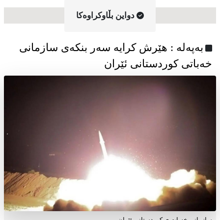
دواین بڵاوکراوه‌کا
به‌په‌له‌ : هێرش کرایە سەر بنکەی سازمانی
خەباتی کوردستانی ئێران
سازمانی خەبات ی کوردستانی ئێران