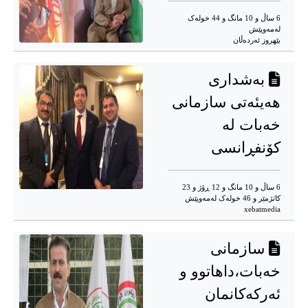
6 ساڵ و 10 مانگ و 44 خوله‌ک
له‌مه‌وپێش‌
بێهروز ئەردەڵان
به‌شداری
هه‌یئه‌تی سازمانی
خه‌بات له‌
کۆنفڕانسی
6 ساڵ و 10 مانگ و 12 ڕۆژ و 23
کاتژمێر و 46 خوله‌ک له‌مه‌وپێش‌
xebatmedia
سازمانی
خەبات،داهاتوو و
ئەرکەکانمان