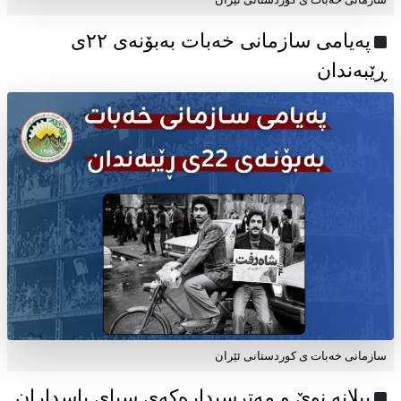
پەیامی سازمانی خەبات بەبۆنەی ۲۲ی
ڕێبەندان
سازمانی خەبات ی كوردستانی ئێران
پیلانە نوێ و مەترسیدارەکەی سپای پاسداران