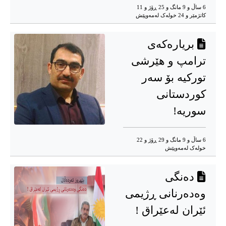
6 ساڵ و 9 مانگ و 25 ڕۆژ و 11
کاتژمێر و 24 خوله‌ک له‌مه‌وپێش‌
بریارەکەی
ترامپ و هێرشی
تورکیە بۆ سەر
کوردستانی
سوریە!
6 ساڵ و 9 مانگ و 29 ڕۆژ و 22
خوله‌ک له‌مه‌وپێش‌
د‌ەنگی
وەدەرنانی ڕژیمی
ئێران لەعێراق !