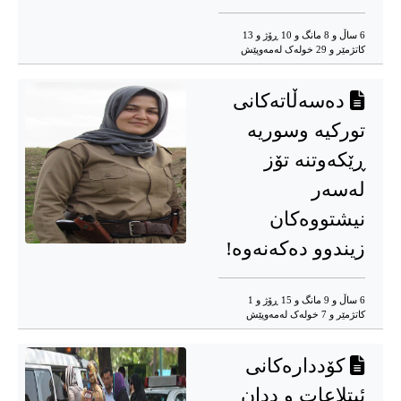
6 ساڵ و 8 مانگ و 10 ڕۆژ و 13
کاتژمێر و 29 خوله‌ک له‌مه‌وپێش‌
دەسەڵاتەکانی
تورکیە وسوریە
ڕێکەوتنە تۆز
لەسەر
نیشتووەکان
زیندوو دەکەنەوە!
6 ساڵ و 9 مانگ و 15 ڕۆژ و 1
کاتژمێر و 7 خوله‌ک له‌مه‌وپێش‌
کۆددارەکانی
ئیتلاعات و ددان