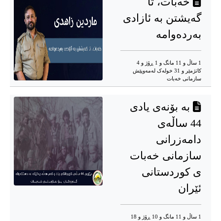
‎خەبات، تا
گەیشتن بە ئازادی
بەردەوامە
1 ساڵ و 11 مانگ و 1 ڕۆژ و 4
کاتژمێر و 31 خوله‌ک له‌مه‌وپێش‌
سازمانی خەبات
بە بۆنەی یادی
44 ساڵەی
دامەزرانی
سازمانی خەبات
ی كوردستانی
ئێران
1 ساڵ و 11 مانگ و 10 ڕۆژ و 18