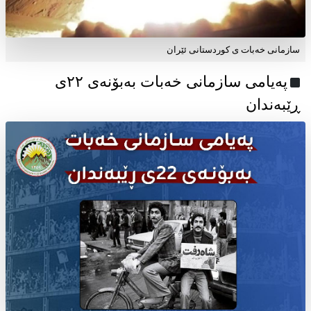
سازمانی خەبات ی کوردستانی ئێران
پەیامی سازمانی خەبات بەبۆنەی ۲۲ی
ڕێبەندان