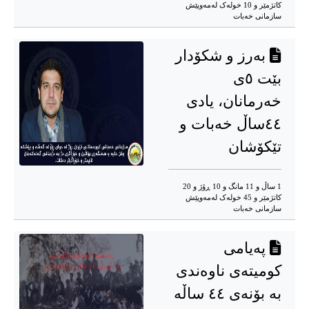
کاتژمێر و 10 خوله‌ک له‌مه‌وپێش‌
سازمانی خەبات
به‌رز و شکۆدار
بێت ٥ی
خه‌رمانان، یادی
٤٤ساڵ خەبات و
تێکۆشان
1 ساڵ و 11 مانگ و 10 ڕۆژ و 20
کاتژمێر و 45 خوله‌ک له‌مه‌وپێش‌
سازمانی خەبات
پەیامی
کومیته‌ی ناوه‌ندی
بە بۆنەی ٤٤ ساڵە