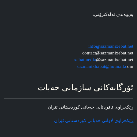
په‌یوه‌ندی ئه‌له‌کترۆنی:
info@sazmanixebat.net
contact@sazmanixebat.net
xebatmedia
@sazmanixebat.net
sazmanikhabat@hotmail.c
om
ئۆرگانه‌کانی سازمانی خه‌بات
ڕێکخراوی ئافره‌تانی خه‌باتی کوردستانی ئێران
ڕێکخراوی لاوانی خه‌باتی کوردستانی ئێران