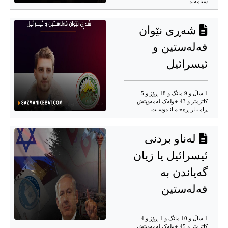
سیامەند
شەڕی نێوان
فەلەستین و
ئیسرائیل
1 ساڵ و 9 مانگ و 18 ڕۆژ و 5
کاتژمێر و 43 خوله‌ک له‌مه‌وپێش‌
ڕامـیـار ڕەحـمـانـدوسـت
لەناو بردنی
ئیسرائیل یا زیان
گەیاندن بە
فەلەستین
1 ساڵ و 10 مانگ و 1 ڕۆژ و 4
کاتژمێر و 45 خوله‌ک له‌مه‌وپێش‌