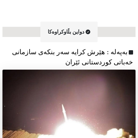
دواین بڵاوکراوه‌کا
به‌په‌له‌ : هێرش کرایە سەر بنکەی سازمانی
خەباتی کوردستانی ئێران