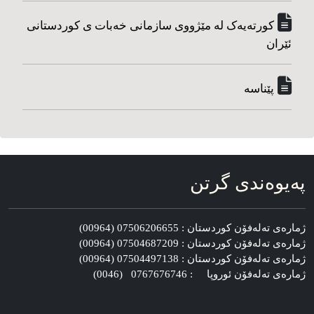
کورته‌یه‌ک له مێژووی سازمانی خه‌بات ی کوردستانی
ئێران
پێناسه‌
په‌یوه‌ندی گرتن
ژماره‌ی ته‌له‌فۆن کوردستان : 07506206655 (00964)
ژماره‌ی ته‌له‌فۆن کوردستان : 07504687209 (00964)
ژماره‌ی ته‌له‌فۆن کوردستان : 07504497138 (00964)
ژماره‌ی ته‌له‌فۆن ئوروپا : 0767676746 (0046)