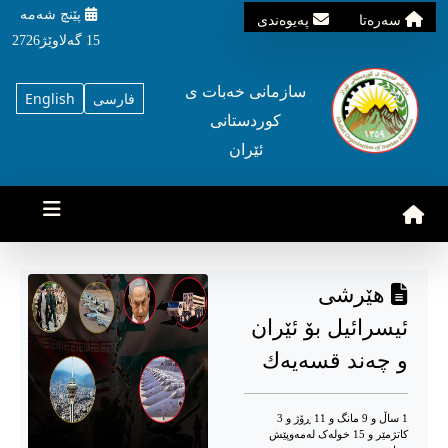
پێنچ شه‌مه‌
سه‌ره‌تا
په‌یوه‌ندی
15 گه‌لاوێژ2726
سازمانی خه‌بات ی
فارسی
English
کوردستانی
ئێران
هێرشی
ئیسرائیل بۆ ئێران
و چەند قسەیەك
1 ساڵ و 9 مانگ و 11 ڕۆژ و 3
کاتژمێر و 15 خوله‌ک له‌مه‌وپێش‌