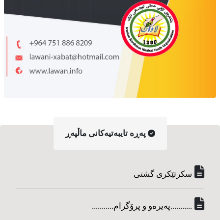
په‌ڕه‌ تایبه‌تیه‌کانی ماڵپه‌ڕ
سکرتێکری گشتی
...........په‌یره‌و و پرۆگرام...........