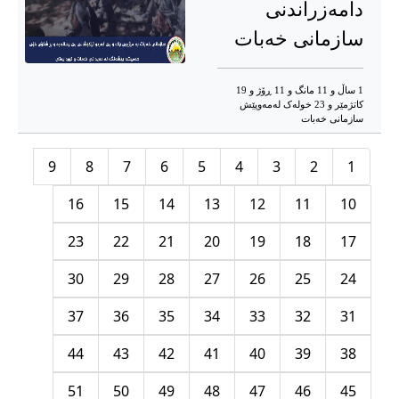
دامەزراندنی
سازمانی خەبات
1 ساڵ و 11 مانگ و 11 ڕۆژ و 19
کاتژمێر و 23 خوله‌ک له‌مه‌وپێش‌
سازمانی خەبات
9
8
7
6
5
4
3
2
1
16
15
14
13
12
11
10
23
22
21
20
19
18
17
30
29
28
27
26
25
24
37
36
35
34
33
32
31
44
43
42
41
40
39
38
51
50
49
48
47
46
45