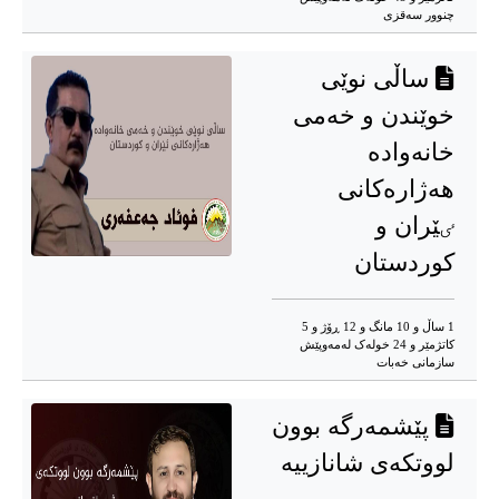
چنوور سەقزی
ساڵی نوێی
خوێندن و خەمی
خانەوادە
هەژارەکانی
ٸێران و
كوردستان
1 ساڵ و 10 مانگ و 12 ڕۆژ و 5
کاتژمێر و 24 خوله‌ک له‌مه‌وپێش‌
سازمانی خەبات
پێشمەرگە بوون
لووتکەی شانازییە