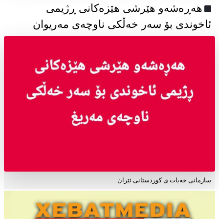
هەڕەشەو هێرشی هێزەکانی ڕژیمی
ئاخوندی بۆ سەر خەڵکی ناوچەی مەریوان
سازمانی خەبات ی کوردستانی ئێران