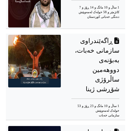
1 ساڵ و 10 مانگ و 14 ڕۆژ و 7
کاتژمێر و 58 خوله‌ک له‌مه‌وپێش‌
دەنگی خەباتی کوردستان
ڕاگەێندراوی
سازمانی خەبات،
بەبۆنەی
دووهەمین
ساڵرۆژی
شۆڕشی ژینا
1 ساڵ و 10 مانگ و 23 ڕۆژ و 53
خوله‌ک له‌مه‌وپێش‌
سازمانی خەبات