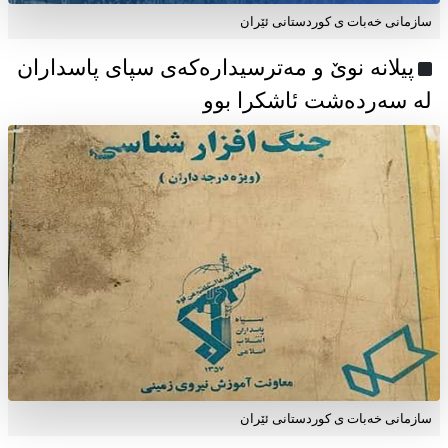
سازمانی خەبات ی كوردستانی ئێران
پیلانە نوێ و مەترسیدارەکەی سپای پاسداران
لە سەردەشت ئاشکرا بوو
سازمانی خەبات ی كوردستانی ئێران