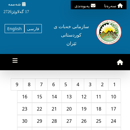
شه‌ممه‌
سه‌ره‌تا
په‌یوه‌ندی
17 گه‌لاوێژ2726
سازمانی خه‌بات ی
فارسی
English
کوردستانی
ئێران
9
8
7
6
5
4
3
2
1
16
15
14
13
12
11
10
23
22
21
20
19
18
17
30
29
28
27
26
25
24