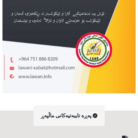
په‌ڕه‌ تایبه‌تیه‌کانی ماڵپه‌ڕ