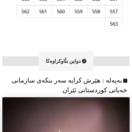
562
561
560
559
558
557
563
دواین بڵاوکراوه‌کا
به‌په‌له‌ : هێرش کرایە سەر بنکەی سازمانی
خەباتی کوردستانی ئێران