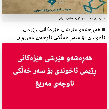
سازمانی خەبات ی كوردستانی ئێران
هەڕەشەو هێرشی هێزەکانی ڕژیمی
ئاخوندی بۆ سەر خەڵکی ناوچەی مەریوان