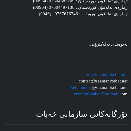
ژماره‌ی ته‌له‌فۆن کوردستان : 07504687209 (00964)
ژماره‌ی ته‌له‌فۆن کوردستان : 07504497138 (00964)
ژماره‌ی ته‌له‌فۆن ئوروپا : 0767676746 (0046)
په‌یوه‌ندی ئه‌له‌کترۆنی:
info@sazmanixebat.net
contact@sazmanixebat.net
xebatmedia
@sazmanixebat.net
sazmanikhabat@hotmail.c
om
ئۆرگانه‌کانی سازمانی خه‌بات