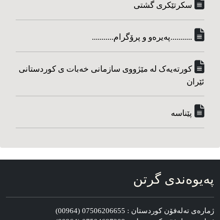
سکرتێکری گشتی
...........په‌یره‌و و پرۆگرام...........
کورته‌یه‌ک له مێژووی سازمانی خه‌بات ی کوردستانی
ئێران
پێناسه‌
په‌یوه‌ندی گرتن
ژماره‌ی ته‌له‌فۆن کوردستان : 07506206655 (00964)