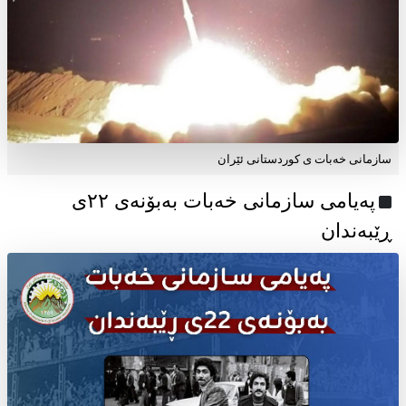
سازمانی خەبات ی کوردستانی ئێران
پەیامی سازمانی خەبات بەبۆنەی ۲۲ی
ڕێبەندان