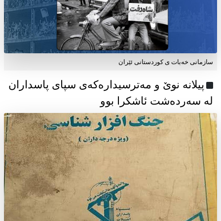
سازمانی خەبات ی كوردستانی ئێران
پیلانە نوێ و مەترسیدارەکەی سپای پاسداران
لە سەردەشت ئاشکرا بوو