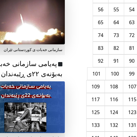
56
55
54
65
64
63
74
73
72
83
82
81
سازمانی خەبات ی کوردستانی ئێران
92
91
90
پەیامی سازمانی خەب
بەبۆنەی ۲۲ی ڕێبەندان
101
100
99
109
108
107
117
116
115
125
124
123
133
132
131