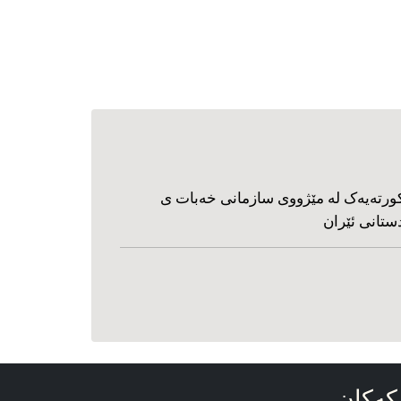
ورته‌یه‌ک له مێژووی سازمانی خه‌بات ی
ستانی ئێران
که‌کان