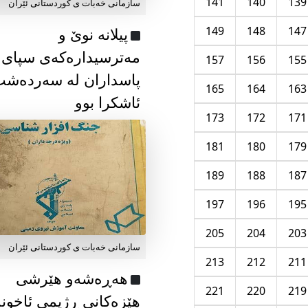
141
140
139
سازمانی خەبات ی كوردستانی ئێران
149
148
147
پیلانە نوێ و
مەترسیدارەکەی سپای
157
156
155
پاسداران لە سەردەش
165
164
163
ئاشکرا بوو
173
172
171
181
180
179
189
188
187
197
196
195
205
204
203
سازمانی خەبات ی كوردستانی ئێران
213
212
211
هەڕەشەو هێرشی
221
220
219
هێزەکانی ڕژیمی ئاخون