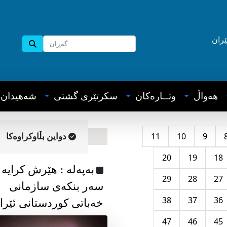
ێران
هه‌واڵ
وتــاره‌کان
سکرتێری گشتی
شه‌هیدان
11
10
9
دواین بڵاوکراوه‌کا
20
19
18
به‌په‌له‌ : هێرش کرایە
29
28
27
سەر بنکەی سازمانی
38
37
36
خەباتی کوردستانی ئێرا
47
46
45