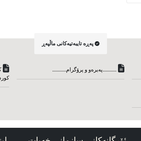
په‌ڕه‌ تایبه‌تیه‌کانی ماڵپه‌ڕ
...........په‌یره‌و و پرۆگرام...........
ک
کورد
ئۆرگانه‌کانی سازمانی خه‌بات
لین