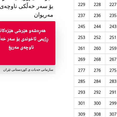
229
228
227
بۆ سەر خەڵکی ناوچەی
مەریوان
237
236
235
245
244
243
253
252
251
261
260
259
269
268
267
277
276
275
سازمانی خەبات ی کوردستانی ئێران
285
284
283
293
292
291
301
300
299
309
308
307