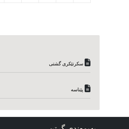
سکرتێکری گشتی
پێناسه‌
په‌یوه‌ندی گرتن