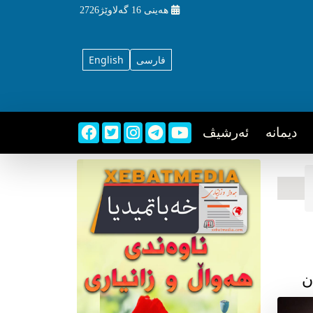
هه‌ینی
16 گه‌لاوێژ2726
فارسی
English
دیمانه
ئه‌رشیڤ
ن