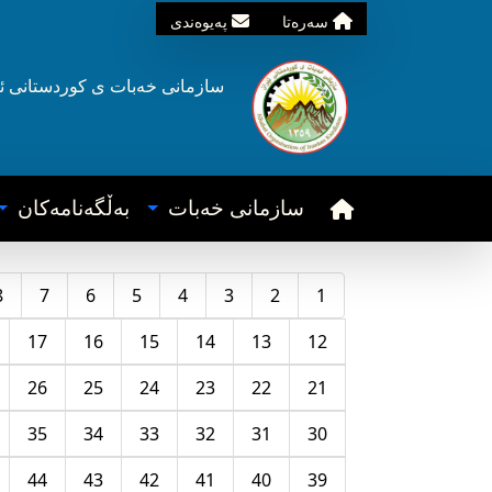
سه‌ره‌تا
په‌یوه‌ندی
سازمانی خه‌بات ی
کوردستانی
ئ
سازمانی خه‌بات
به‌ڵگه‌نامه‌کان
8
7
6
5
4
3
2
1
17
16
15
14
13
12
26
25
24
23
22
21
35
34
33
32
31
30
44
43
42
41
40
39