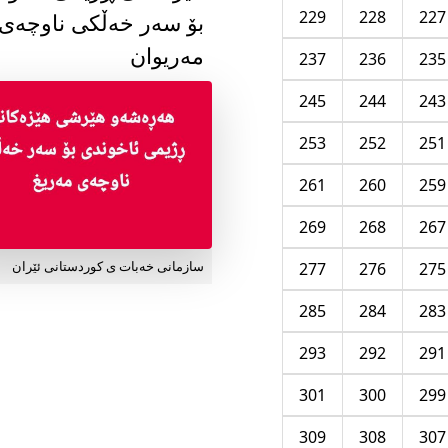
229
228
227
بۆ سەر خەڵکی ناوچەی
مەریوان
237
236
235
245
244
243
253
252
251
261
260
259
269
268
267
277
276
275
سازمانی خەبات ی کوردستانی ئێران
285
284
283
293
292
291
301
300
299
309
308
307