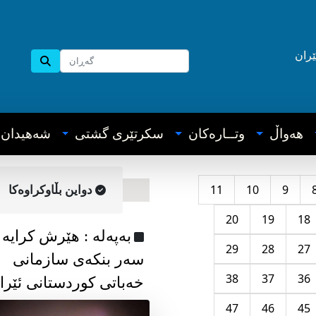
ێران
هه‌واڵ
وتــاره‌کان
سکرتێری گشتی
شه‌هیدان
11
10
9
دواین بڵاوکراوه‌کا
20
19
18
به‌په‌له‌ : هێرش کرایە
29
28
27
سەر بنکەی سازمانی
38
37
36
خەباتی کوردستانی ئێرا
47
46
45