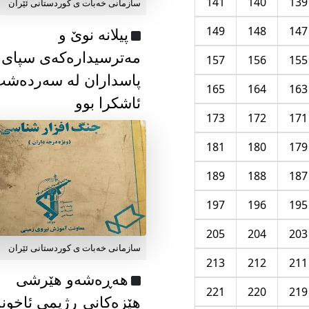
141
140
139
سازمانی خەبات ی كوردستانی ئێران
149
148
147
پیلانە نوێ و
مەترسیدارەکەی سپای
157
156
155
پاسداران لە سەردەش
165
164
163
ئاشکرا بوو
173
172
171
181
180
179
189
188
187
197
196
195
205
204
203
سازمانی خەبات ی كوردستانی ئێران
213
212
211
هەڕەشەو هێرشی
221
220
219
هێزەکانی ڕژیمی ئاخون