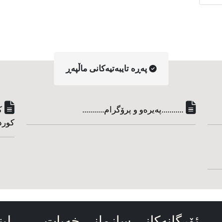
په‌ڕه‌ تایبه‌تیه‌کانی ماڵپه‌ڕ
...........په‌یره‌و و پرۆگرام...........
ک
کورد
ئۆرگانه‌کانی سازمانی خه‌بات
لین