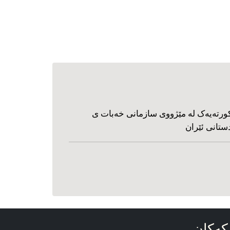
ورته‌یه‌ک له مێژووی سازمانی خه‌بات ی
ستانی ئێران
که‌کان