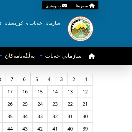
سه‌ره‌تا
په‌یوه‌ندی
سازمانی خه‌بات ی
کوردستانی
ئ
سازمانی خه‌بات
به‌ڵگه‌نامه‌کان
8
7
6
5
4
3
2
1
17
16
15
14
13
12
26
25
24
23
22
21
35
34
33
32
31
30
44
43
42
41
40
39