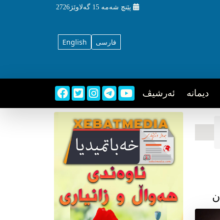
پێنچ شه‌مه‌
15 گه‌لاوێژ2726
فارسی
English
دیمانه
ئه‌رشیڤ
ن