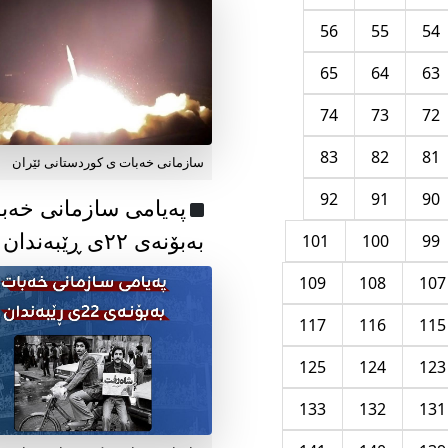
56
55
54
65
64
63
74
73
72
83
82
81
سازمانی خەبات ی کوردستانی ئێران
92
91
90
پەیامی سازمانی خەب
بەبۆنەی ۲۲ی ڕێبەندان
101
100
99
109
108
107
117
116
115
125
124
123
133
132
131