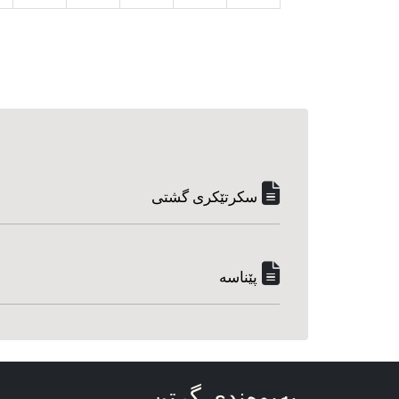
سکرتێکری گشتی
پێناسه‌
په‌یوه‌ندی گرتن