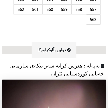
562
561
560
559
558
557
563
دواین بڵاوکراوه‌کا
به‌په‌له‌ : هێرش کرایە سەر بنکەی سازمانی
خەباتی کوردستانی ئێران