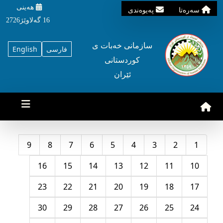
هه‌ینی
سه‌ره‌تا
په‌یوه‌ندی
16 گه‌لاوێژ2726
سازمانی خه‌بات ی
فارسی
English
کوردستانی
ئێران
9
8
7
6
5
4
3
2
1
16
15
14
13
12
11
10
23
22
21
20
19
18
17
30
29
28
27
26
25
24