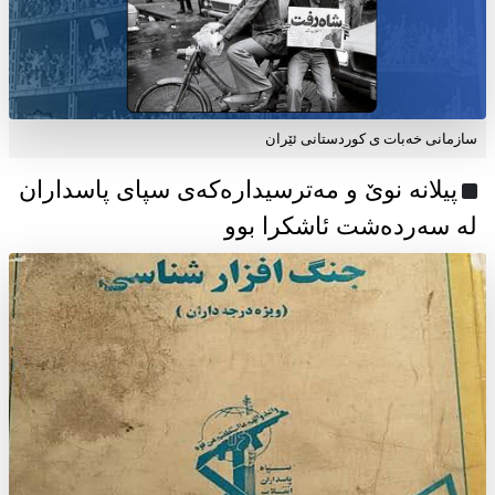
سازمانی خەبات ی كوردستانی ئێران
پیلانە نوێ و مەترسیدارەکەی سپای پاسداران
لە سەردەشت ئاشکرا بوو