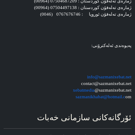
ژماره‌ی ته‌له‌فۆن کوردستان : 07504687209 (00964)
ژماره‌ی ته‌له‌فۆن کوردستان : 07504497138 (00964)
ژماره‌ی ته‌له‌فۆن ئوروپا : 0767676746 (0046)
په‌یوه‌ندی ئه‌له‌کترۆنی:
info@sazmanixebat.net
contact@sazmanixebat.net
xebatmedia
@sazmanixebat.net
sazmanikhabat@hotmail.c
om
ئۆرگانه‌کانی سازمانی خه‌بات