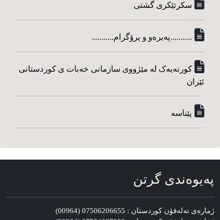
سکرتێکری گشتی
...........په‌یره‌و و پرۆگرام...........
کورته‌یه‌ک له مێژووی سازمانی خه‌بات ی کوردستانی
ئێران
پێناسه‌
په‌یوه‌ندی گرتن
ژماره‌ی ته‌له‌فۆن کوردستان : 07506206655 (00964)