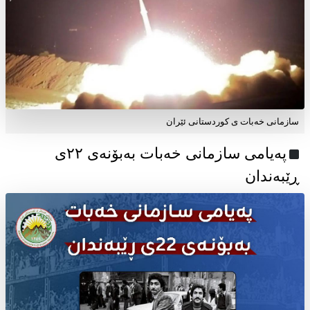
سازمانی خەبات ی کوردستانی ئێران
پەیامی سازمانی خەبات بەبۆنەی ۲۲ی
ڕێبەندان