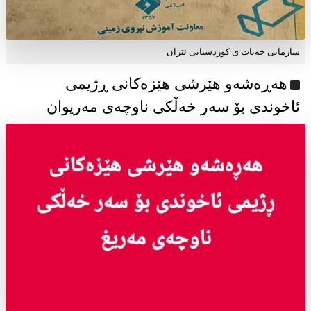
سازمانی خەبات ی كوردستانی ئێران
هەڕەشەو هێرشی هێزەکانی ڕژیمی
ئاخوندی بۆ سەر خەڵکی ناوچەی مەریوان