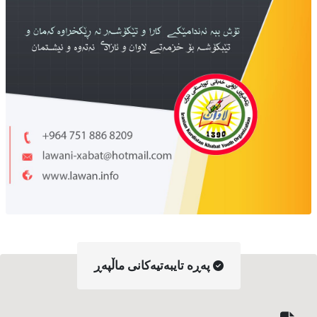
په‌ڕه‌ تایبه‌تیه‌کانی ماڵپه‌ڕ