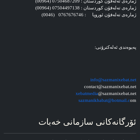
ژماره‌ی ته‌له‌فۆن کوردستان : 07504687209 (00964)
ژماره‌ی ته‌له‌فۆن کوردستان : 07504497138 (00964)
ژماره‌ی ته‌له‌فۆن ئوروپا : 0767676746 (0046)
په‌یوه‌ندی ئه‌له‌کترۆنی:
info@sazmanixebat.net
contact@sazmanixebat.net
xebatmedia
@sazmanixebat.net
sazmanikhabat@hotmail.c
om
ئۆرگانه‌کانی سازمانی خه‌بات