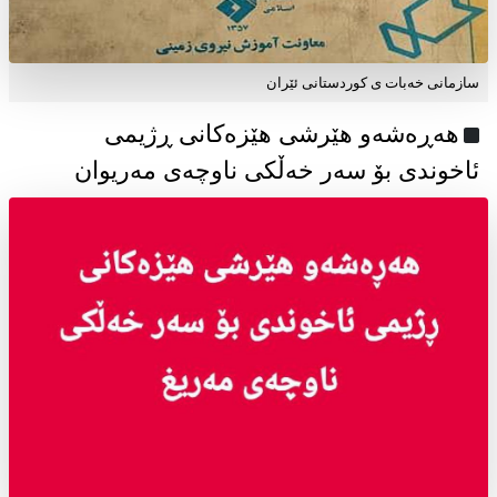
سازمانی خەبات ی كوردستانی ئێران
هەڕەشەو هێرشی هێزەکانی ڕژیمی
ئاخوندی بۆ سەر خەڵکی ناوچەی مەریوان