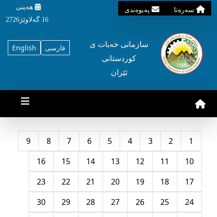
هه‌ینی
سه‌ره‌تا
په‌یوه‌ندی
16 گه‌لاوێژ2726
سازمانی خه‌بات ی
فارسی
English
کوردستانی
ئێران
9
8
7
6
5
4
3
2
1
16
15
14
13
12
11
10
23
22
21
20
19
18
17
30
29
28
27
26
25
24