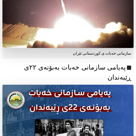
سازمانی خەبات ی کوردستانی ئێران
پەیامی سازمانی خەبات بەبۆنەی ۲۲ی
ڕێبەندان