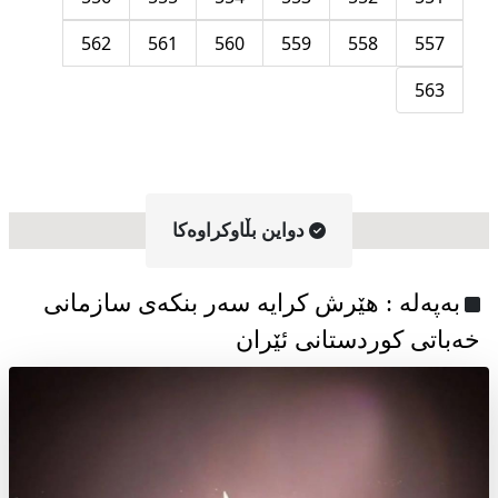
562
561
560
559
558
557
563
دواین بڵاوکراوه‌کا
به‌په‌له‌ : هێرش کرایە سەر بنکەی سازمانی
خەباتی کوردستانی ئێران