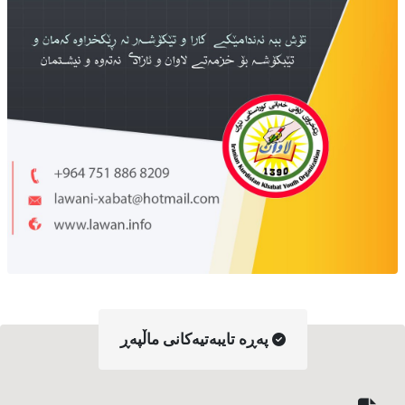
په‌ڕه‌ تایبه‌تیه‌کانی ماڵپه‌ڕ