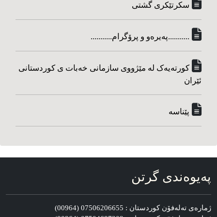
سکرتێکری گشتی
...........په‌یره‌و و پرۆگرام...........
کورته‌یه‌ک له مێژووی سازمانی خه‌بات ی کوردستانی
ئێران
پێناسه‌
په‌یوه‌ندی گرتن
ژماره‌ی ته‌له‌فۆن کوردستان : 07506206655 (00964)