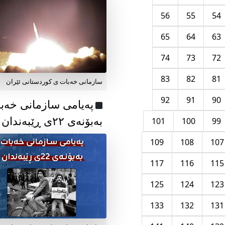
56
55
54
65
64
63
74
73
72
83
82
81
سازمانی خەبات ی کوردستانی ئێران
92
91
90
پەیامی سازمانی خەب
بەبۆنەی ۲۲ی ڕێبەندان
101
100
99
109
108
107
117
116
115
125
124
123
133
132
131