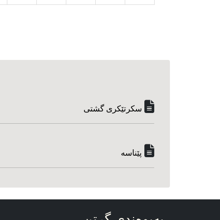
سکرتێکری گشتی
پێناسه‌
په‌یوه‌ندی گرتن