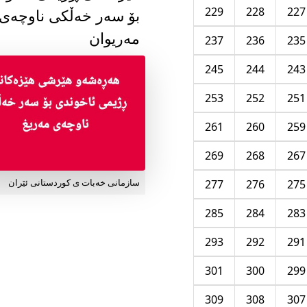
229
228
227
بۆ سەر خەڵکی ناوچەی
مەریوان
237
236
235
245
244
243
253
252
251
261
260
259
269
268
267
277
276
275
سازمانی خەبات ی کوردستانی ئێران
285
284
283
293
292
291
301
300
299
309
308
307