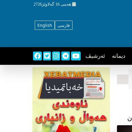
هه‌ینی
16 گه‌لاوێژ2726
فارسی
English
دیمانه
ئه‌رشیڤ
ن