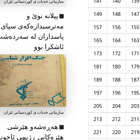
141
140
139
سازمانی خەبات ی كوردستانی ئێران
149
148
147
پیلانە نوێ و
مەترسیدارەکەی سپای
157
156
155
پاسداران لە سەردەش
165
164
163
ئاشکرا بوو
173
172
171
181
180
179
189
188
187
197
196
195
205
204
203
سازمانی خەبات ی كوردستانی ئێران
213
212
211
هەڕەشەو هێرشی
221
220
219
هێزەکانی ڕژیمی ئاخون