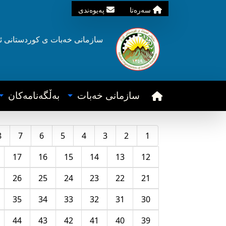
سه‌ره‌تا
په‌یوه‌ندی
سازمانی خه‌بات ی
کوردستانی
ئ
سازمانی خه‌بات
به‌ڵگه‌نامه‌کان
8
7
6
5
4
3
2
1
17
16
15
14
13
12
26
25
24
23
22
21
35
34
33
32
31
30
44
43
42
41
40
39