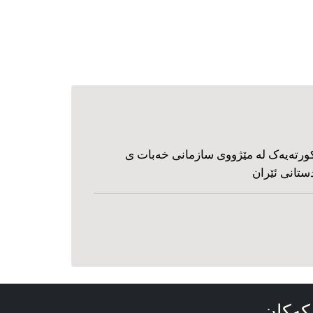
ورته‌یه‌ک له مێژووی سازمانی خه‌بات ی
ستانی ئێران
که‌کان