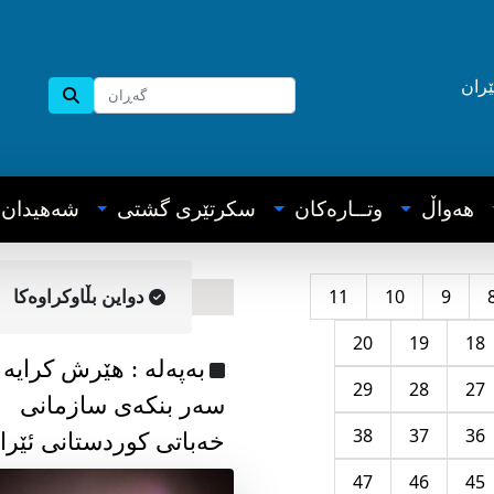
ێران
هه‌واڵ
وتــاره‌کان
سکرتێری گشتی
شه‌هیدان
11
10
9
دواین بڵاوکراوه‌کا
20
19
18
به‌په‌له‌ : هێرش کرایە
29
28
27
سەر بنکەی سازمانی
38
37
36
خەباتی کوردستانی ئێرا
47
46
45