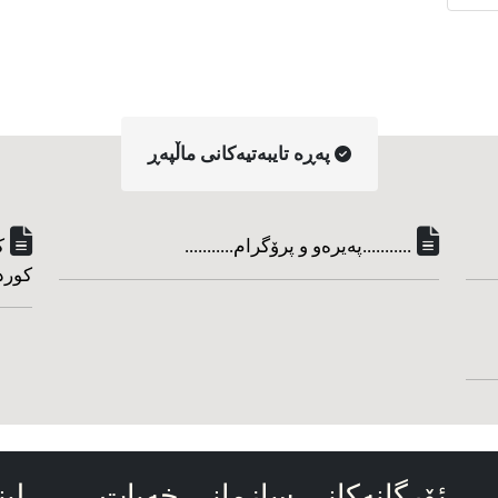
په‌ڕه‌ تایبه‌تیه‌کانی ماڵپه‌ڕ
...........په‌یره‌و و پرۆگرام...........
ک
کورد
ئۆرگانه‌کانی سازمانی خه‌بات
لین