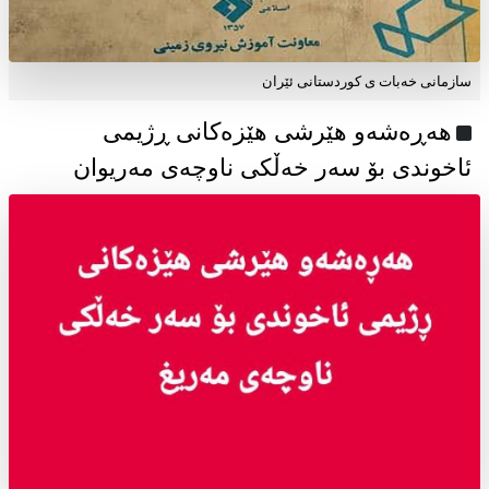
سازمانی خەبات ی كوردستانی ئێران
هەڕەشەو هێرشی هێزەکانی ڕژیمی
ئاخوندی بۆ سەر خەڵکی ناوچەی مەریوان