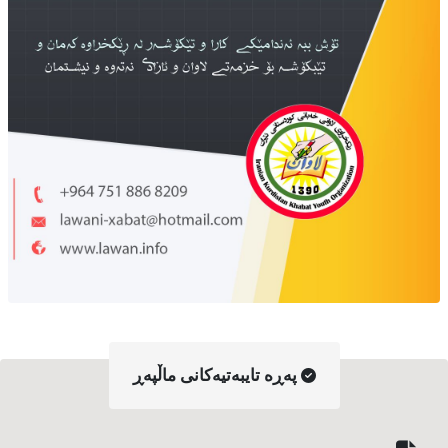
په‌ڕه‌ تایبه‌تیه‌کانی ماڵپه‌ڕ