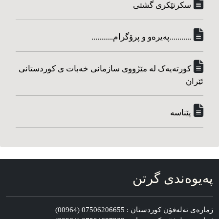
سکرتێکری گشتی
...........په‌یره‌و و پرۆگرام...........
کورته‌یه‌ک له مێژووی سازمانی خه‌بات ی کوردستانی
ئێران
پێناسه‌
په‌یوه‌ندی گرتن
ژماره‌ی ته‌له‌فۆن کوردستان : 07506206655 (00964)