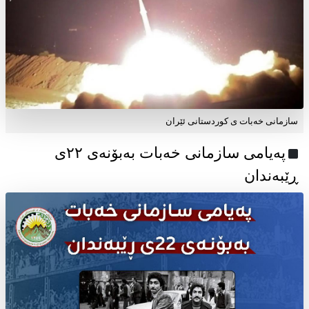
سازمانی خەبات ی کوردستانی ئێران
پەیامی سازمانی خەبات بەبۆنەی ۲۲ی
ڕێبەندان