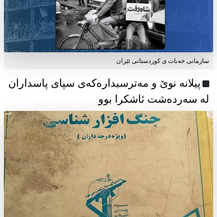
سازمانی خەبات ی كوردستانی ئێران
پیلانە نوێ و مەترسیدارەکەی سپای پاسداران
لە سەردەشت ئاشکرا بوو