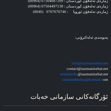
ژماره‌ی ته‌له‌فۆن کوردستان : 07504687209 (00964)
ژماره‌ی ته‌له‌فۆن کوردستان : 07504497138 (00964)
ژماره‌ی ته‌له‌فۆن ئوروپا : 0767676746 (0046)
په‌یوه‌ندی ئه‌له‌کترۆنی:
info@sazmanixebat.net
contact@sazmanixebat.net
xebatmedia
@sazmanixebat.net
sazmanikhabat@hotmail.c
om
ئۆرگانه‌کانی سازمانی خه‌بات