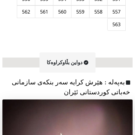
562
561
560
559
558
557
563
دواین بڵاوکراوه‌کا
به‌په‌له‌ : هێرش کرایە سەر بنکەی سازمانی
خەباتی کوردستانی ئێران