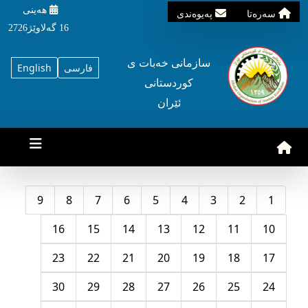
هه‌ینی
سه‌ره‌تا
په‌یوه‌ندی
16 گه‌لاوێژ2726
سازمانی خه‌بات ی
فارسی
English
کوردستانی
ئێران
9
8
7
6
5
4
3
2
1
16
15
14
13
12
11
10
23
22
21
20
19
18
17
30
29
28
27
26
25
24