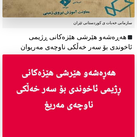
سازمانی خەبات ی كوردستانی ئێران
هەڕەشەو هێرشی هێزەکانی ڕژیمی
ئاخوندی بۆ سەر خەڵکی ناوچەی مەریوان