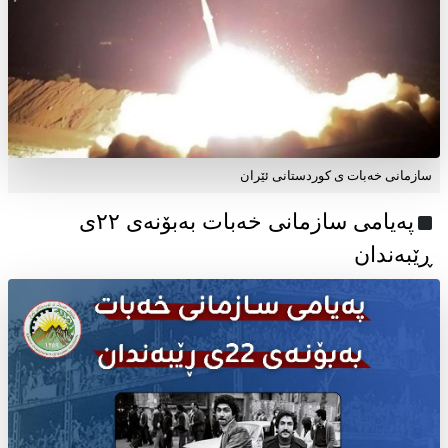
سازمانی خەبات ی کوردستانی ئێران
پەیامی سازمانی خەبات بەبۆنەی ۲۲ی
ڕێبەندان