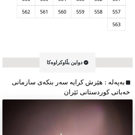
562
561
560
559
558
557
563
دواین بڵاوکراوه‌کا
به‌په‌له‌ : هێرش کرایە سەر بنکەی سازمانی
خەباتی کوردستانی ئێران