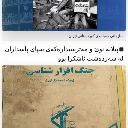
سازمانی خەبات ی كوردستانی ئێران
پیلانە نوێ و مەترسیدارەکەی سپای پاسداران
لە سەردەشت ئاشکرا بوو