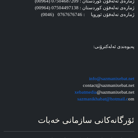
ژماره‌ی ته‌له‌فۆن کوردستان : 07504687209 (00964)
ژماره‌ی ته‌له‌فۆن کوردستان : 07504497138 (00964)
ژماره‌ی ته‌له‌فۆن ئوروپا : 0767676746 (0046)
په‌یوه‌ندی ئه‌له‌کترۆنی:
info@sazmanixebat.net
contact@sazmanixebat.net
xebatmedia
@sazmanixebat.net
sazmanikhabat@hotmail.c
om
ئۆرگانه‌کانی سازمانی خه‌بات