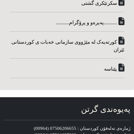
سکرتێکری گشتی
...........په‌یره‌و و پرۆگرام...........
کورته‌یه‌ک له مێژووی سازمانی خه‌بات ی کوردستانی
ئێران
پێناسه‌
په‌یوه‌ندی گرتن
ژماره‌ی ته‌له‌فۆن کوردستان : 07506206655 (00964)