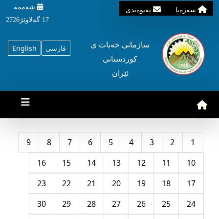
شه‌ممه‌
سه‌ره‌تا
په‌یوه‌ندی
17 گه‌لاوێژ2726
سازمانی خه‌بات ی
فارسی
English
کوردستانی
ئێران
9
8
7
6
5
4
3
2
1
16
15
14
13
12
11
10
23
22
21
20
19
18
17
30
29
28
27
26
25
24