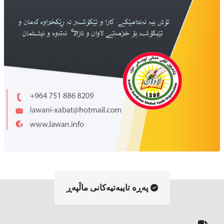
په‌ڕه‌ تایبه‌تیه‌کانی ماڵپه‌ڕ