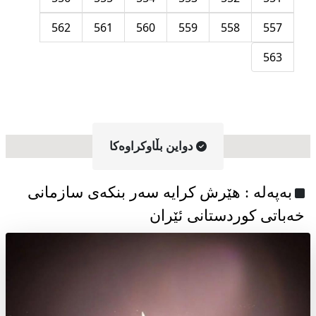
562
561
560
559
558
557
563
دواین بڵاوکراوه‌کا
به‌په‌له‌ : هێرش کرایە سەر بنکەی سازمانی
خەباتی کوردستانی ئێران