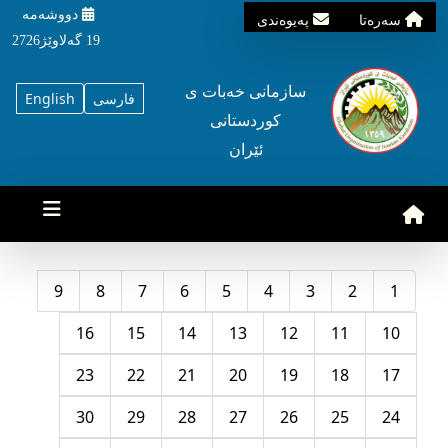
دووشه‌مه‌‌
سه‌ره‌تا
په‌یوه‌ندی
19 گه‌لاوێژ2726
سازمانی خه‌بات ی
فارسی
English
کوردستانی
ئێران
9
8
7
6
5
4
3
2
1
16
15
14
13
12
11
10
23
22
21
20
19
18
17
30
29
28
27
26
25
24