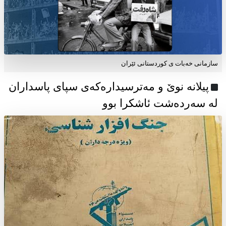
سازمانی خەبات ی كوردستانی ئێران
پیلانە نوێ و مەترسیدارەکەی سپای پاسداران
لە سەردەشت ئاشکرا بوو