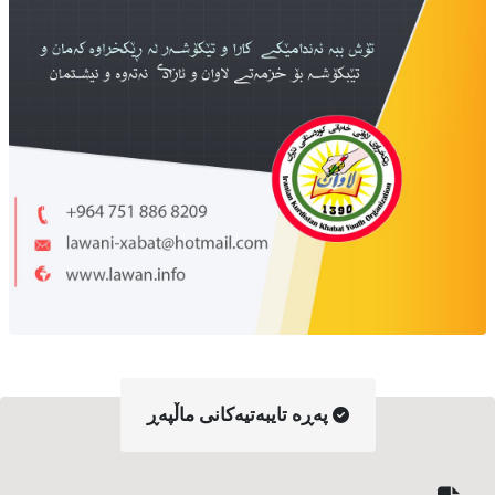
په‌ڕه‌ تایبه‌تیه‌کانی ماڵپه‌ڕ