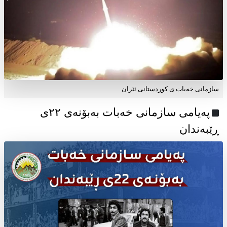
سازمانی خەبات ی کوردستانی ئێران
پەیامی سازمانی خەبات بەبۆنەی ۲۲ی
ڕێبەندان