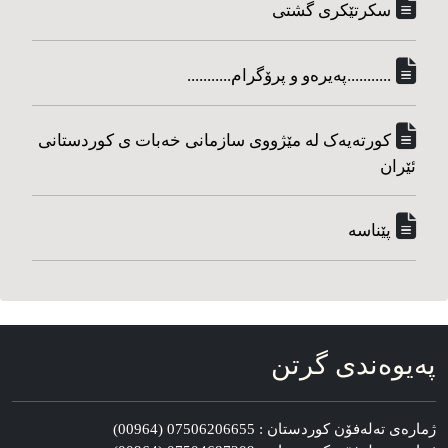
سکرتێکری گشتی
...........په‌یره‌و و پرۆگرام...........
کورته‌یه‌ک له مێژووی سازمانی خه‌بات ی کوردستانی
ئێران
پێناسه‌
په‌یوه‌ندی گرتن
ژماره‌ی ته‌له‌فۆن کوردستان : 07506206655 (00964)