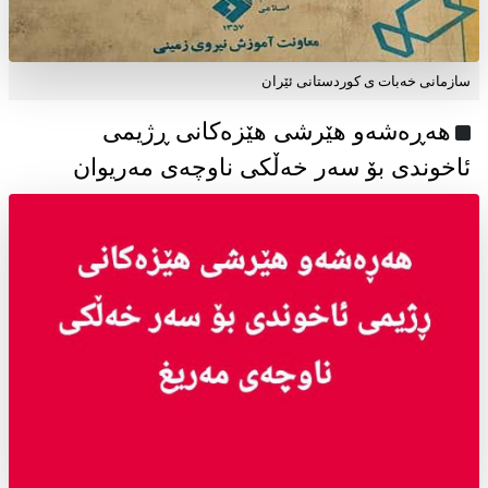
سازمانی خەبات ی كوردستانی ئێران
هەڕەشەو هێرشی هێزەکانی ڕژیمی
ئاخوندی بۆ سەر خەڵکی ناوچەی مەریوان