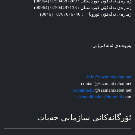
ژماره‌ی ته‌له‌فۆن کوردستان : 07504687209 (00964)
ژماره‌ی ته‌له‌فۆن کوردستان : 07504497138 (00964)
ژماره‌ی ته‌له‌فۆن ئوروپا : 0767676746 (0046)
په‌یوه‌ندی ئه‌له‌کترۆنی:
info@sazmanixebat.net
contact@sazmanixebat.net
xebatmedia
@sazmanixebat.net
sazmanikhabat@hotmail.c
om
ئۆرگانه‌کانی سازمانی خه‌بات