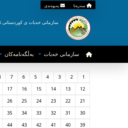
سه‌ره‌تا
په‌یوه‌ندی
سازمانی خه‌بات ی
کوردستانی
ئ
سازمانی خه‌بات
به‌ڵگه‌نامه‌کان
8
7
6
5
4
3
2
1
17
16
15
14
13
12
26
25
24
23
22
21
35
34
33
32
31
30
44
43
42
41
40
39