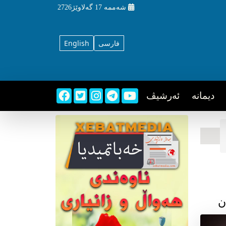
شه‌ممه‌
17 گه‌لاوێژ2726
فارسی
English
دیمانه
ئه‌رشیڤ
ن