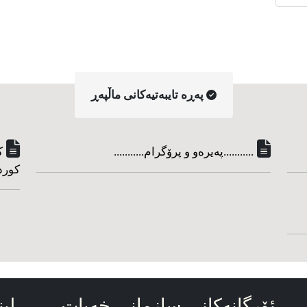
په‌ڕه‌ تایبه‌تیه‌کانی ماڵپه‌ڕ
...........په‌یره‌و و پرۆگرام...........
ک
کورد
ئۆرگانه‌کانی سازمانی خه‌بات
لین