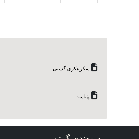
سکرتێکری گشتی
پێناسه‌
په‌یوه‌ندی گرتن