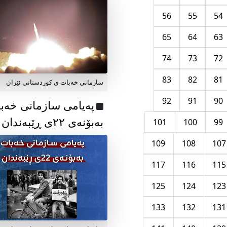
56
55
54
65
64
63
74
73
72
83
82
81
سازمانی خەبات ی کوردستانی ئێران
92
91
90
پەیامی سازمانی خەب
بەبۆنەی ۲۲ی ڕێبەندان
101
100
99
109
108
107
117
116
115
125
124
123
133
132
131