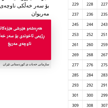
229
228
227
بۆ سەر خەڵکی ناوچەی
مەریوان
237
236
235
245
244
243
253
252
251
261
260
259
269
268
267
277
276
275
سازمانی خەبات ی کوردستانی ئێران
285
284
283
293
292
291
301
300
299
309
308
307