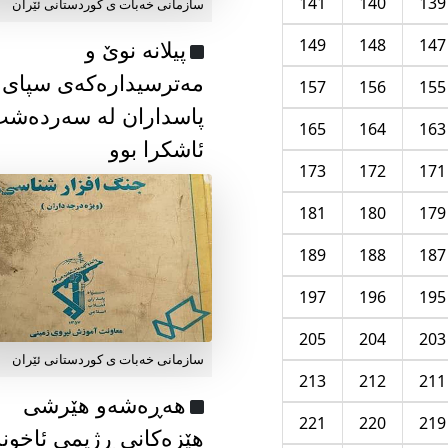
141
140
139
سازمانی خەبات ی كوردستانی ئێران
149
148
147
پیلانە نوێ و
مەترسیدارەکەی سپای
157
156
155
پاسداران لە سەردەش
165
164
163
ئاشکرا بوو
173
172
171
181
180
179
189
188
187
197
196
195
205
204
203
سازمانی خەبات ی كوردستانی ئێران
213
212
211
هەڕەشەو هێرشی
221
220
219
هێزەکانی ڕژیمی ئاخون