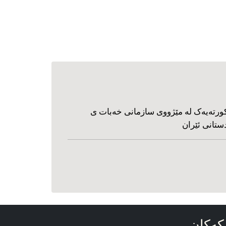
ورته‌یه‌ک له مێژووی سازمانی خه‌بات ی
ستانی ئێران
که‌کان