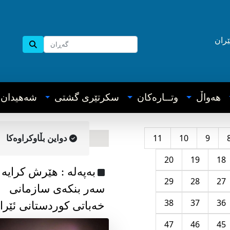
ێران
هه‌واڵ
وتــاره‌کان
سکرتێری گشتی
شه‌هیدان
11
10
9
دواین بڵاوکراوه‌کا
20
19
18
به‌په‌له‌ : هێرش کرایە
29
28
27
سەر بنکەی سازمانی
38
37
36
خەباتی کوردستانی ئێرا
47
46
45