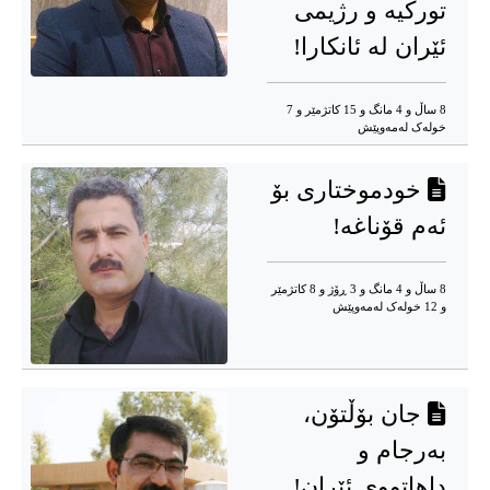
تورکیە و رژیمی
ئێران لە ئانکارا!
8 ساڵ و 4 مانگ و 15 کاتژمێر و 7
خوله‌ک له‌مه‌وپێش‌
خودموختاری بۆ
ئەم قۆناغە!
8 ساڵ و 4 مانگ و 3 ڕۆژ و 8 کاتژمێر
و 12 خوله‌ک له‌مه‌وپێش‌
جان بۆڵتۆن،
بەرجام و
داهاتووی ئێران!