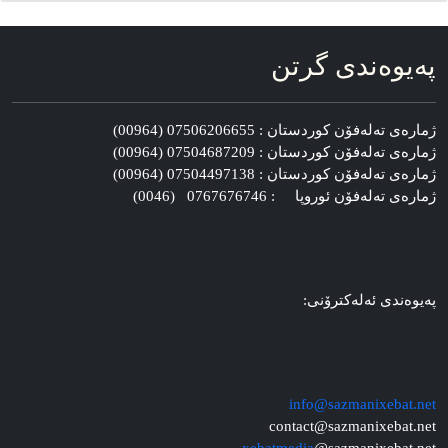
په‌یوه‌ندی گرتن
ژماره‌ی ته‌له‌فۆن کوردستان : 07506206655 (00964)
ژماره‌ی ته‌له‌فۆن کوردستان : 07504687209 (00964)
ژماره‌ی ته‌له‌فۆن کوردستان : 07504497138 (00964)
ژماره‌ی ته‌له‌فۆن ئوروپا : 0767676746 (0046)
په‌یوه‌ندی ئه‌له‌کترۆنی:
info@sazmanixebat.net
contact@sazmanixebat.net
xebatmedia
@sazmanixebat.net