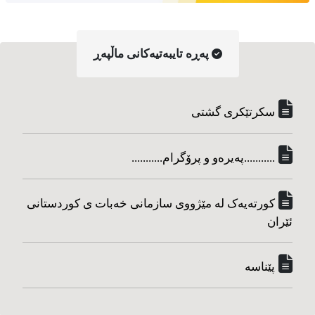
په‌ڕه‌ تایبه‌تیه‌کانی ماڵپه‌ڕ
سکرتێکری گشتی
...........په‌یره‌و و پرۆگرام...........
کورته‌یه‌ک له مێژووی سازمانی خه‌بات ی کوردستانی
ئێران
پێناسه‌