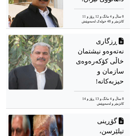
8 ساڵ و 4 مانگ و 12 ڕۆژ و 11
کاتژمێر و 48 خوله‌ک له‌مه‌وپێش‌
ڕزگاری
نەتەوەو نیشتمان
خاڵی کۆکەرەوەی
سازمان و
حیزبەکانە!
8 ساڵ و 4 مانگ و 13 ڕۆژ و 14
کاتژمێر و له‌مه‌وپێش‌
گۆڕینی
تیلێرسن،