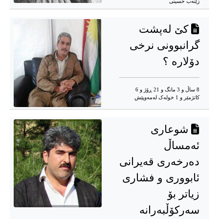
زێنەب حسینی
کێ لەپشت
گرانبوونی نرخی
دۆلارە ؟
8 ساڵ و 3 مانگ و 21 ڕۆژ و 6
کاتژمێر و 1 خوله‌ک له‌مه‌وپێش‌
شوعاری
ئەمساڵ
دەرخەری قەیرانی
ئابووری و فشاری
زیاتر بۆ
سەرکۆڵبەرانە