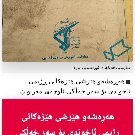
سازمانی خەبات ی كوردستانی ئێران
هەڕەشەو هێرشی هێزەکانی ڕژیمی
ئاخوندی بۆ سەر خەڵکی ناوچەی مەریوان