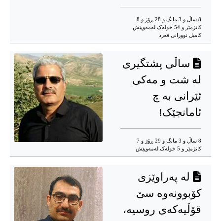
8 ساڵ و 3 مانگ و 28 ڕۆژ و 8
کاتژمێر و 54 خوله‌ک له‌مه‌وپێش‌
کامیل نوورانی فەرد
ساڵی پشتگیری
لە شت و مەکی
ئێرانی بە چ
ئامانجێک!
8 ساڵ و 3 مانگ و 29 ڕۆژ و 7
کاتژمێر و 5 خوله‌ک له‌مه‌وپێش‌
لە پەراوێزی
کۆبوونەوە سێ
قۆڵیەکەی روسیە،