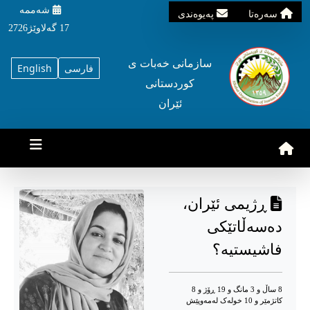
شه‌ممه‌
سه‌ره‌تا
په‌یوه‌ندی
17 گه‌لاوێژ2726
سازمانی خه‌بات ی
فارسی
English
کوردستانی
ئێران
ڕژیمی ئێران،
دەسەڵاتێکی
فاشیستیە؟
8 ساڵ و 3 مانگ و 19 ڕۆژ و 8
کاتژمێر و 10 خوله‌ک له‌مه‌وپێش‌