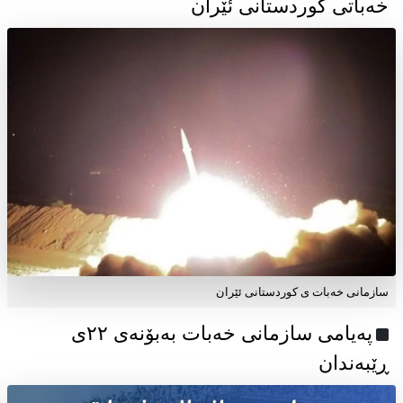
خەباتی کوردستانی ئێران
سازمانی خەبات ی کوردستانی ئێران
پەیامی سازمانی خەبات بەبۆنەی ۲۲ی
ڕێبەندان