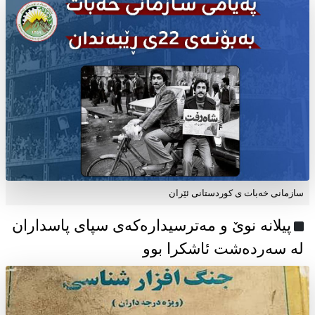
سازمانی خەبات ی كوردستانی ئێران
پیلانە نوێ و مەترسیدارەکەی سپای پاسداران
لە سەردەشت ئاشکرا بوو