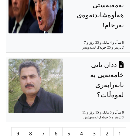
بەمەبەستی
هەڵوەشاندنەوەی
بەرجام!
8 ساڵ و 4 مانگ و 23 ڕۆژ و 7
کاتژمێر و 25 خوله‌ک له‌مه‌وپێش‌
ددان نانی
خامەنەیی بە
نابەرابەری
لەوەڵات؟
8 ساڵ و 5 مانگ و 15 ڕۆژ و 11
کاتژمێر و 5 خوله‌ک له‌مه‌وپێش‌
9
8
7
6
5
4
3
2
1