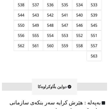
538
537
536
535
534
533
544
543
542
541
540
539
550
549
548
547
546
545
556
555
554
553
552
551
562
561
560
559
558
557
563
دواین بڵاوکراوه‌کا
به‌په‌له‌ : هێرش کرایە سەر بنکەی سازمانی