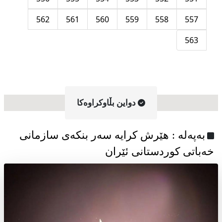
562
561
560
559
558
557
563
دواین بڵاوکراوه‌کا
به‌په‌له‌ : هێرش کرایە سەر بنکەی سازمانی
خەباتی کوردستانی ئێران