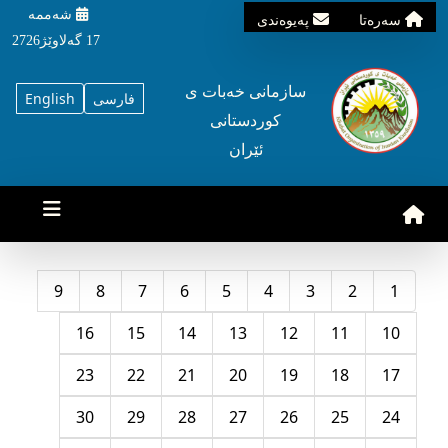
شه‌ممه‌
سه‌ره‌تا
په‌یوه‌ندی
17 گه‌لاوێژ2726
سازمانی خه‌بات ی
فارسی
English
کوردستانی
ئێران
9
8
7
6
5
4
3
2
1
16
15
14
13
12
11
10
23
22
21
20
19
18
17
30
29
28
27
26
25
24