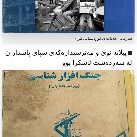
سازمانی خەبات ی كوردستانی ئێران
پیلانە نوێ و مەترسیدارەکەی سپای پاسداران
لە سەردەشت ئاشکرا بوو