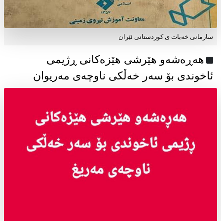
سازمانی خەبات ی كوردستانی ئێران
هەڕەشەو هێرشی هێزەکانی ڕژیمی
ئاخوندی بۆ سەر خەڵکی ناوچەی مەریوان