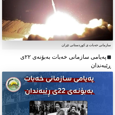
سازمانی خەبات ی کوردستانی ئێران
پەیامی سازمانی خەبات بەبۆنەی ۲۲ی
ڕێبەندان