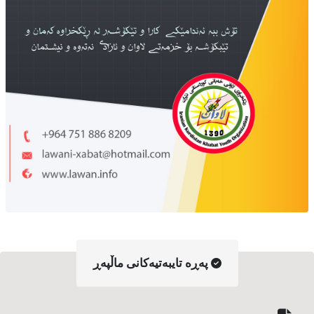
په‌ڕه‌ تایبه‌تیه‌کانی ماڵپه‌ڕ