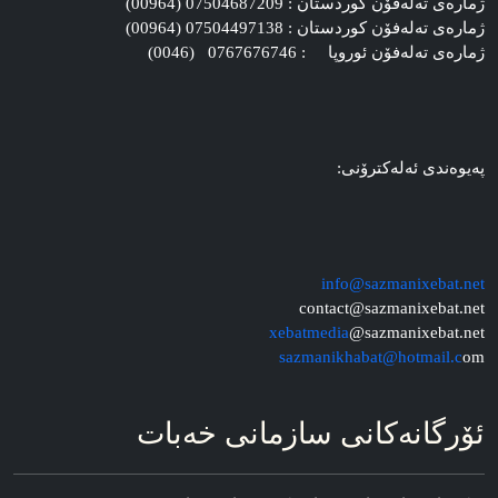
ژماره‌ی ته‌له‌فۆن کوردستان : 07504687209 (00964)
ژماره‌ی ته‌له‌فۆن کوردستان : 07504497138 (00964)
ژماره‌ی ته‌له‌فۆن ئوروپا : 0767676746 (0046)
په‌یوه‌ندی ئه‌له‌کترۆنی:
info@sazmanixebat.net
contact@sazmanixebat.net
xebatmedia
@sazmanixebat.net
sazmanikhabat@hotmail.c
om
ئۆرگانه‌کانی سازمانی خه‌بات