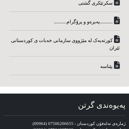
سکرتێکری گشتی
...........په‌یره‌و و پرۆگرام...........
کورته‌یه‌ک له مێژووی سازمانی خه‌بات ی کوردستانی
ئێران
پێناسه‌
په‌یوه‌ندی گرتن
ژماره‌ی ته‌له‌فۆن کوردستان : 07506206655 (00964)