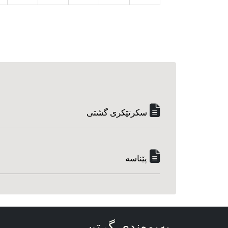
سکرتێکری گشتی
پێناسه‌
په‌یوه‌ندی گرتن