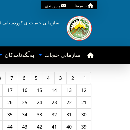
سه‌ره‌تا
په‌یوه‌ندی
سازمانی خه‌بات ی
کوردستانی
ئ
سازمانی خه‌بات
به‌ڵگه‌نامه‌کان
8
7
6
5
4
3
2
1
17
16
15
14
13
12
26
25
24
23
22
21
35
34
33
32
31
30
44
43
42
41
40
39