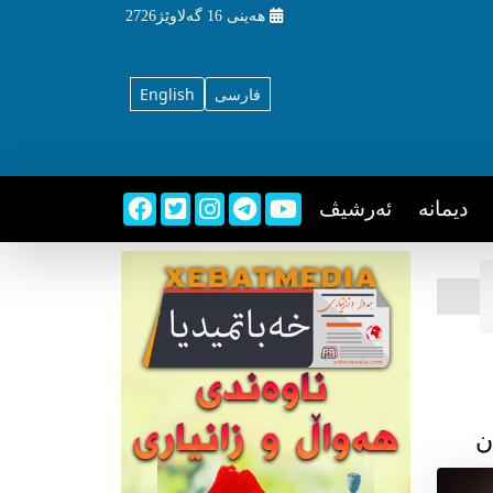
هه‌ینی
16 گه‌لاوێژ2726
فارسی
English
دیمانه
ئه‌رشیڤ
ن