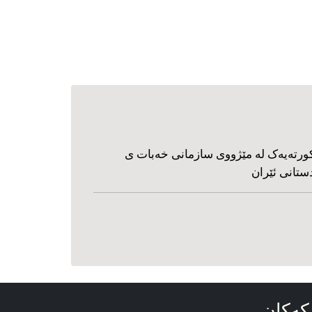
ورته‌یه‌ک له مێژووی سازمانی خه‌بات ی
ستانی ئێران
که‌کان