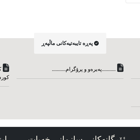
په‌ڕه‌ تایبه‌تیه‌کانی ماڵپه‌ڕ
...........په‌یره‌و و پرۆگرام...........
ک
کورد
ئۆرگانه‌کانی سازمانی خه‌بات
لین