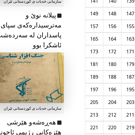
141
140
139
سازمانی خەبات ی كوردستانی ئێران
149
148
147
پیلانە نوێ و
مەترسیدارەکەی سپای
157
156
155
پاسداران لە سەردەش
165
164
163
ئاشکرا بوو
173
172
171
181
180
179
189
188
187
197
196
195
205
204
203
سازمانی خەبات ی كوردستانی ئێران
213
212
211
هەڕەشەو هێرشی
221
220
219
هێزەکانی ڕژیمی ئاخون