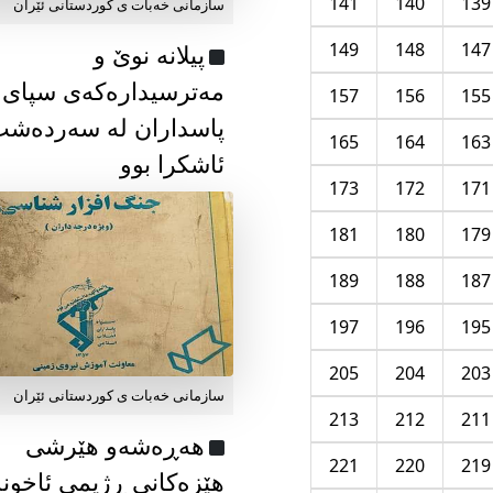
141
140
139
سازمانی خەبات ی كوردستانی ئێران
149
148
147
پیلانە نوێ و
مەترسیدارەکەی سپای
157
156
155
پاسداران لە سەردەش
165
164
163
ئاشکرا بوو
173
172
171
181
180
179
189
188
187
197
196
195
205
204
203
سازمانی خەبات ی كوردستانی ئێران
213
212
211
هەڕەشەو هێرشی
221
220
219
هێزەکانی ڕژیمی ئاخون