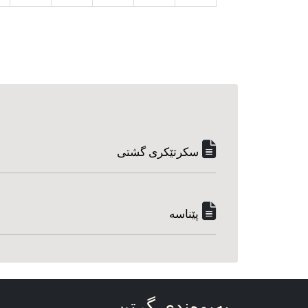
سکرتێکری گشتی
پێناسه‌
په‌یوه‌ندی گرتن