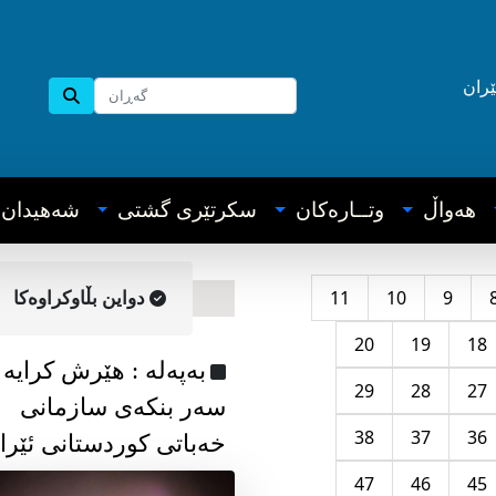
ێران
هه‌واڵ
وتــاره‌کان
سکرتێری گشتی
شه‌هیدان
11
10
9
دواین بڵاوکراوه‌کا
20
19
18
به‌په‌له‌ : هێرش کرایە
29
28
27
سەر بنکەی سازمانی
38
37
36
خەباتی کوردستانی ئێرا
47
46
45