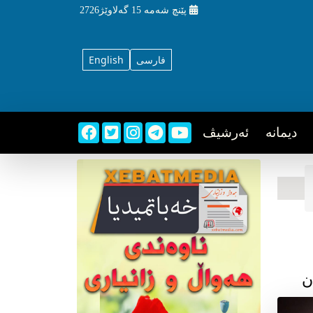
پێنچ شه‌مه‌
15 گه‌لاوێژ2726
فارسی
English
دیمانه
ئه‌رشیڤ
ن