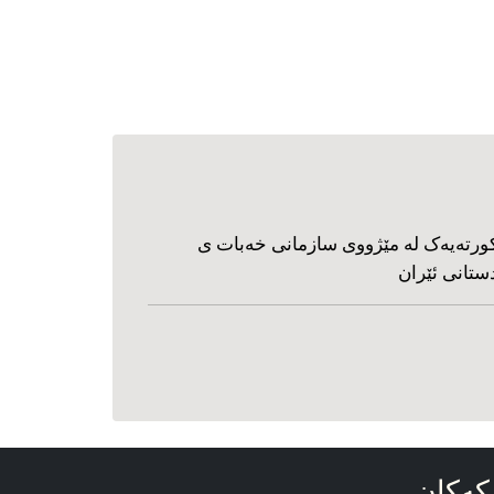
ورته‌یه‌ک له مێژووی سازمانی خه‌بات ی
ستانی ئێران
که‌کان