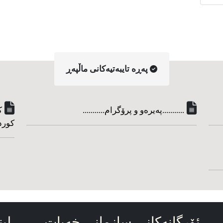
په‌ڕه‌ تایبه‌تیه‌کانی ماڵپه‌ڕ
...........په‌یره‌و و پرۆگرام...........
ک
کورد
ئۆرگانه‌کانی سازمانی خه‌بات
لین