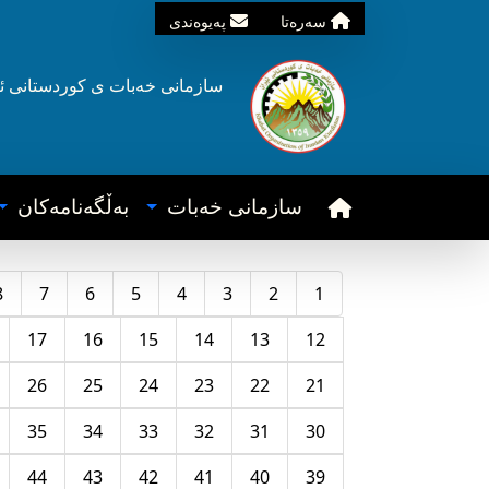
سه‌ره‌تا
په‌یوه‌ندی
سازمانی خه‌بات ی
کوردستانی
ئ
سازمانی خه‌بات
به‌ڵگه‌نامه‌کان
8
7
6
5
4
3
2
1
17
16
15
14
13
12
26
25
24
23
22
21
35
34
33
32
31
30
44
43
42
41
40
39