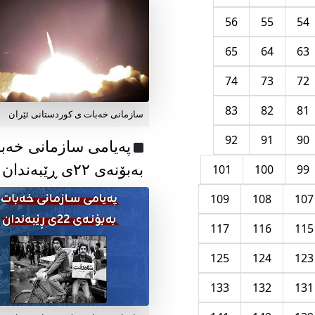
56
55
54
65
64
63
74
73
72
83
82
81
سازمانی خەبات ی کوردستانی ئێران
92
91
90
پەیامی سازمانی خەب
بەبۆنەی ۲۲ی ڕێبەندان
101
100
99
109
108
107
117
116
115
125
124
123
133
132
131