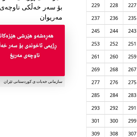
229
228
227
بۆ سەر خەڵکی ناوچەی
مەریوان
237
236
235
245
244
243
253
252
251
261
260
259
269
268
267
277
276
275
سازمانی خەبات ی کوردستانی ئێران
285
284
283
293
292
291
301
300
299
309
308
307