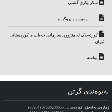
سکرتێکری گشتی
...........په‌یره‌و و پرۆگرام...........
کورته‌یه‌ک له مێژووی سازمانی خه‌بات ی کوردستانی
ئێران
پێناسه‌
په‌یوه‌ندی گرتن
ژماره‌ی ته‌له‌فۆن کوردستان : 07506206655 (00964)