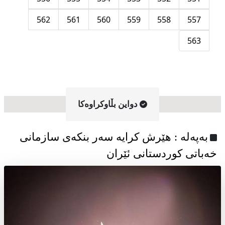
562
561
560
559
558
557
563
دواین بڵاوکراوه‌کا
به‌په‌له‌ : هێرش کرایە سەر بنکەی سازمانی
خەباتی کوردستانی ئێران