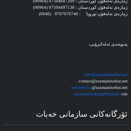
ژماره‌ی ته‌له‌فۆن کوردستان : 07504687209 (00964)
ژماره‌ی ته‌له‌فۆن کوردستان : 07504497138 (00964)
ژماره‌ی ته‌له‌فۆن ئوروپا : 0767676746 (0046)
په‌یوه‌ندی ئه‌له‌کترۆنی:
info@sazmanixebat.net
contact@sazmanixebat.net
xebatmedia
@sazmanixebat.net
sazmanikhabat@hotmail.c
om
ئۆرگانه‌کانی سازمانی خه‌بات