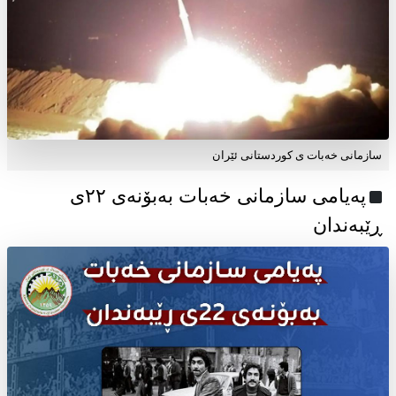
سازمانی خەبات ی کوردستانی ئێران
پەیامی سازمانی خەبات بەبۆنەی ۲۲ی
ڕێبەندان