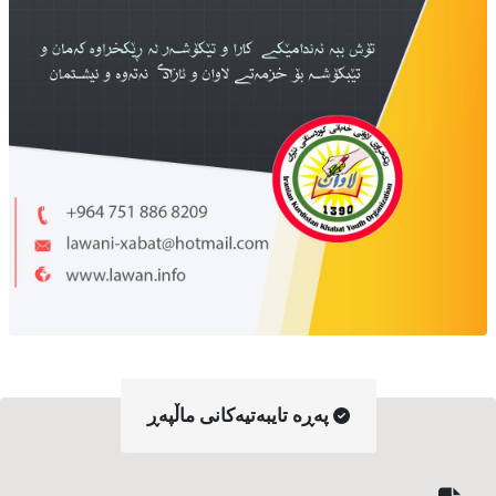
په‌ڕه‌ تایبه‌تیه‌کانی ماڵپه‌ڕ