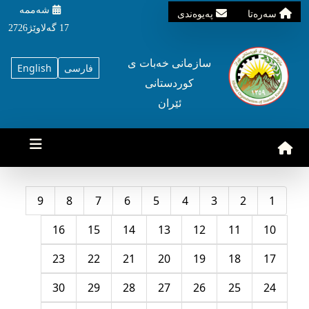
شه‌ممه‌
سه‌ره‌تا
په‌یوه‌ندی
17 گه‌لاوێژ2726
سازمانی خه‌بات ی
فارسی
English
کوردستانی
ئێران
9
8
7
6
5
4
3
2
1
16
15
14
13
12
11
10
23
22
21
20
19
18
17
30
29
28
27
26
25
24