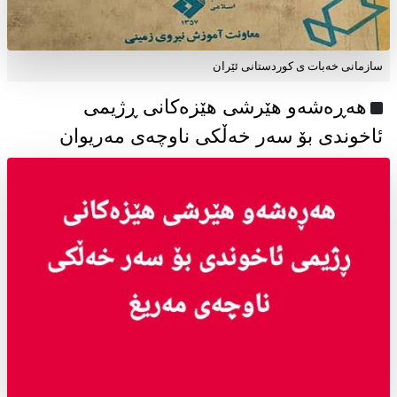
سازمانی خەبات ی كوردستانی ئێران
هەڕەشەو هێرشی هێزەکانی ڕژیمی
ئاخوندی بۆ سەر خەڵکی ناوچەی مەریوان