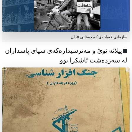
سازمانی خەبات ی كوردستانی ئێران
پیلانە نوێ و مەترسیدارەکەی سپای پاسداران
لە سەردەشت ئاشکرا بوو