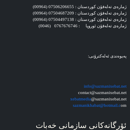
ژماره‌ی ته‌له‌فۆن کوردستان : 07506206655 (00964)
ژماره‌ی ته‌له‌فۆن کوردستان : 07504687209 (00964)
ژماره‌ی ته‌له‌فۆن کوردستان : 07504497138 (00964)
ژماره‌ی ته‌له‌فۆن ئوروپا : 0767676746 (0046)
په‌یوه‌ندی ئه‌له‌کترۆنی:
info@sazmanixebat.net
contact@sazmanixebat.net
xebatmedia
@sazmanixebat.net
sazmanikhabat@hotmail.c
om
ئۆرگانه‌کانی سازمانی خه‌بات