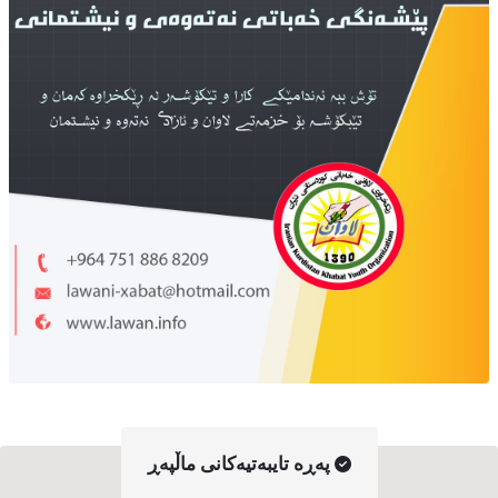
په‌ڕه‌ تایبه‌تیه‌کانی ماڵپه‌ڕ