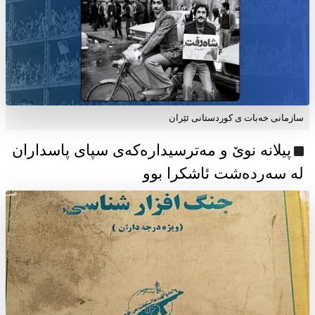
سازمانی خەبات ی كوردستانی ئێران
پیلانە نوێ و مەترسیدارەکەی سپای پاسداران
لە سەردەشت ئاشکرا بوو