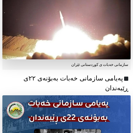
سازمانی خەبات ی کوردستانی ئێران
پەیامی سازمانی خەبات بەبۆنەی ۲۲ی
ڕێبەندان