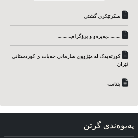
سکرتێکری گشتی
...........په‌یره‌و و پرۆگرام...........
کورته‌یه‌ک له مێژووی سازمانی خه‌بات ی کوردستانی
ئێران
پێناسه‌
په‌یوه‌ندی گرتن