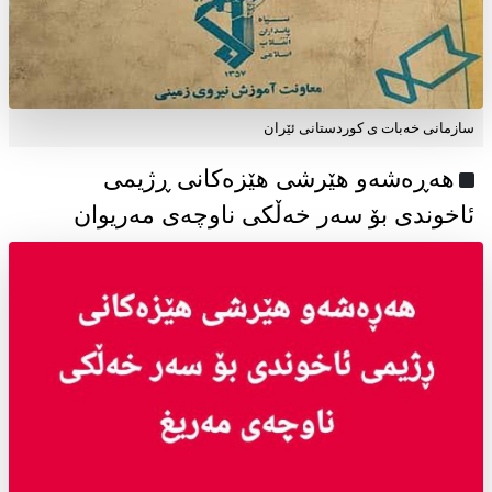
سازمانی خەبات ی كوردستانی ئێران
هەڕەشەو هێرشی هێزەکانی ڕژیمی
ئاخوندی بۆ سەر خەڵکی ناوچەی مەریوان