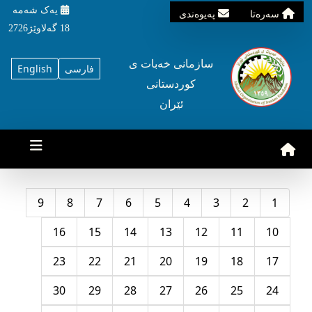
یه‌ک شه‌مه‌
سه‌ره‌تا
په‌یوه‌ندی
18 گه‌لاوێژ2726
سازمانی خه‌بات ی
فارسی
English
کوردستانی
ئێران
9
8
7
6
5
4
3
2
1
16
15
14
13
12
11
10
23
22
21
20
19
18
17
30
29
28
27
26
25
24