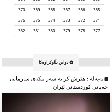
370
369
368
367
366
365
376
375
374
373
372
371
382
381
380
379
378
377
دواین بڵاوکراوه‌کا
به‌په‌له‌ : هێرش کرایە سەر بنکەی سازمانی
خەباتی کوردستانی ئێران