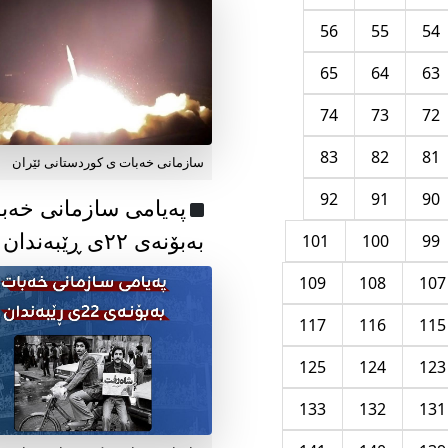
56
55
54
65
64
63
74
73
72
83
82
81
سازمانی خەبات ی کوردستانی ئێران
92
91
90
پەیامی سازمانی خەب
بەبۆنەی ۲۲ی ڕێبەندان
101
100
99
109
108
107
117
116
115
125
124
123
133
132
131