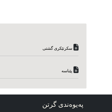
سکرتێکری گشتی
پێناسه‌
په‌یوه‌ندی گرتن