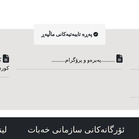
په‌ڕه‌ تایبه‌تیه‌کانی ماڵپه‌ڕ
...........په‌یره‌و و پرۆگرام...........
ک
کورد
ئۆرگانه‌کانی سازمانی خه‌بات
لین