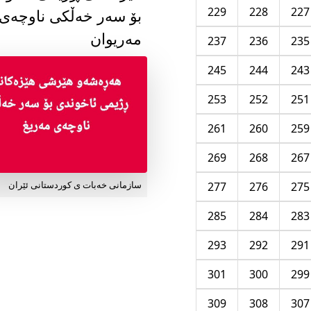
229
228
227
بۆ سەر خەڵکی ناوچەی
مەریوان
237
236
235
245
244
243
253
252
251
261
260
259
269
268
267
277
276
275
سازمانی خەبات ی کوردستانی ئێران
285
284
283
293
292
291
301
300
299
309
308
307