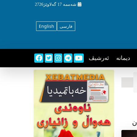
شه‌ممه‌
17 گه‌لاوێژ2726
فارسی
English
دیمانه
ئه‌رشیڤ
ن