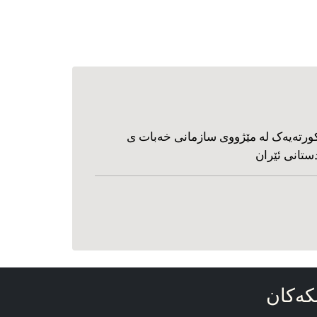
ورته‌یه‌ک له مێژووی سازمانی خه‌بات ی
ستانی ئێران
که‌کان