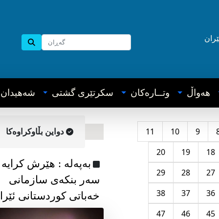
ێران
هه‌واڵ
وتــاره‌کان
سکرتێری گشتی
شه‌هیدان
11
10
9
دواین بڵاوکراوه‌کا
20
19
18
به‌په‌له‌ : هێرش کرایە
29
28
27
سەر بنکەی سازمانی
38
37
36
خەباتی کوردستانی ئێرا
47
46
45