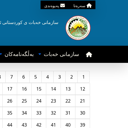
سه‌ره‌تا
په‌یوه‌ندی
سازمانی خه‌بات ی
کوردستانی
ئ
سازمانی خه‌بات
به‌ڵگه‌نامه‌کان
8
7
6
5
4
3
2
1
17
16
15
14
13
12
26
25
24
23
22
21
35
34
33
32
31
30
44
43
42
41
40
39