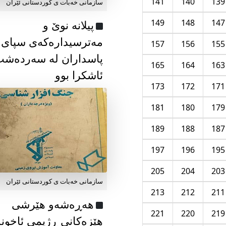
141
140
139
سازمانی خەبات ی كوردستانی ئێران
149
148
147
پیلانە نوێ و
مەترسیدارەکەی سپای
157
156
155
پاسداران لە سەردەش
165
164
163
ئاشکرا بوو
173
172
171
181
180
179
189
188
187
197
196
195
205
204
203
سازمانی خەبات ی كوردستانی ئێران
213
212
211
هەڕەشەو هێرشی
221
220
219
هێزەکانی ڕژیمی ئاخون