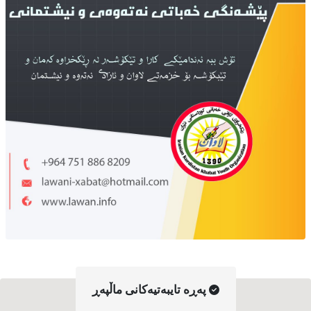
په‌ڕه‌ تایبه‌تیه‌کانی ماڵپه‌ڕ