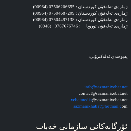
ژماره‌ی ته‌له‌فۆن کوردستان : 07506206655 (00964)
ژماره‌ی ته‌له‌فۆن کوردستان : 07504687209 (00964)
ژماره‌ی ته‌له‌فۆن کوردستان : 07504497138 (00964)
ژماره‌ی ته‌له‌فۆن ئوروپا : 0767676746 (0046)
په‌یوه‌ندی ئه‌له‌کترۆنی:
info@sazmanixebat.net
contact@sazmanixebat.net
xebatmedia
@sazmanixebat.net
sazmanikhabat@hotmail.c
om
ئۆرگانه‌کانی سازمانی خه‌بات