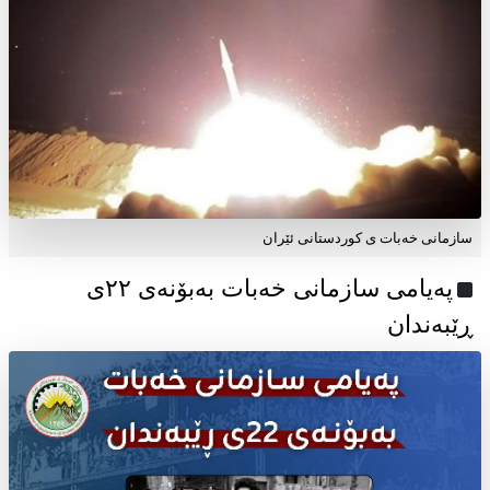
سازمانی خەبات ی کوردستانی ئێران
پەیامی سازمانی خەبات بەبۆنەی ۲۲ی
ڕێبەندان