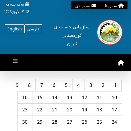
یه‌ک شه‌مه‌
سه‌ره‌تا
په‌یوه‌ندی
18 گه‌لاوێژ2726
سازمانی خه‌بات ی
فارسی
English
کوردستانی
ئێران
9
8
7
6
5
4
3
2
1
16
15
14
13
12
11
10
23
22
21
20
19
18
17
30
29
28
27
26
25
24