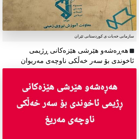
سازمانی خەبات ی كوردستانی ئێران
هەڕەشەو هێرشی هێزەکانی ڕژیمی
ئاخوندی بۆ سەر خەڵکی ناوچەی مەریوان