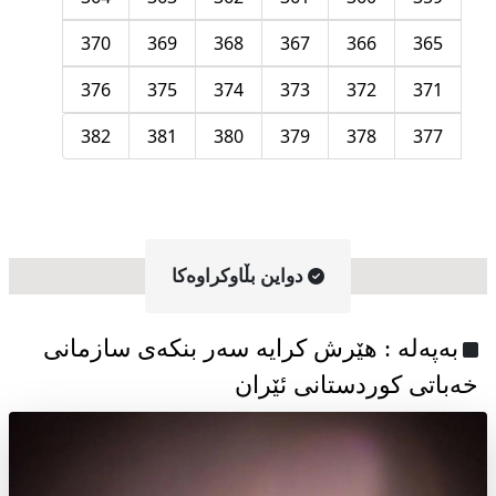
370
369
368
367
366
365
376
375
374
373
372
371
382
381
380
379
378
377
دواین بڵاوکراوه‌کا
به‌په‌له‌ : هێرش کرایە سەر بنکەی سازمانی
خەباتی کوردستانی ئێران