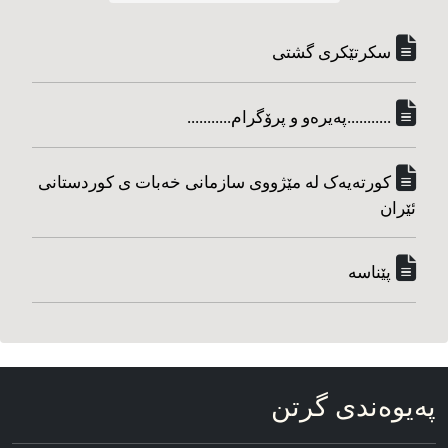
سکرتێکری گشتی
...........په‌یره‌و و پرۆگرام...........
کورته‌یه‌ک له مێژووی سازمانی خه‌بات ی کوردستانی
ئێران
پێناسه‌
په‌یوه‌ندی گرتن