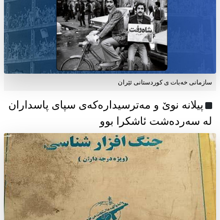
سازمانی خەبات ی كوردستانی ئێران
پیلانە نوێ و مەترسیدارەکەی سپای پاسداران
لە سەردەشت ئاشکرا بوو