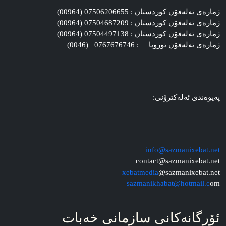
ژماره‌ی ته‌له‌فۆن کوردستان : 07506206655 (00964)
ژماره‌ی ته‌له‌فۆن کوردستان : 07504687209 (00964)
ژماره‌ی ته‌له‌فۆن کوردستان : 07504497138 (00964)
ژماره‌ی ته‌له‌فۆن ئوروپا : 0767676746 (0046)
په‌یوه‌ندی ئه‌له‌کترۆنی:
info@sazmanixebat.net
contact@sazmanixebat.net
xebatmedia
@sazmanixebat.net
sazmanikhabat@hotmail.c
om
ئۆرگانه‌کانی سازمانی خه‌بات