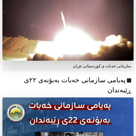
سازمانی خەبات ی کوردستانی ئێران
پەیامی سازمانی خەبات بەبۆنەی ۲۲ی
ڕێبەندان