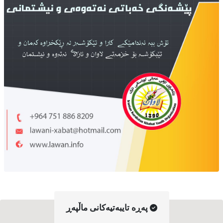
په‌ڕه‌ تایبه‌تیه‌کانی ماڵپه‌ڕ