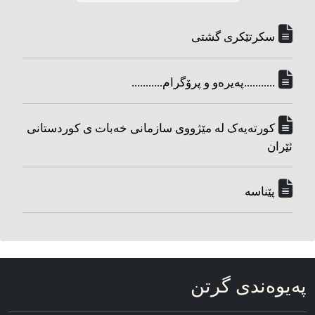
سکرتێکری گشتی
...........په‌یره‌و و پرۆگرام...........
کورته‌یه‌ک له مێژووی سازمانی خه‌بات ی کوردستانی
ئێران
پێناسه‌
په‌یوه‌ندی گرتن