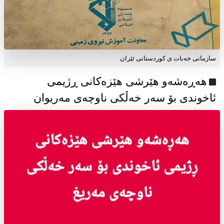
سازمانی خەبات ی كوردستانی ئێران
هەڕەشەو هێرشی هێزەکانی ڕژیمی
ئاخوندی بۆ سەر خەڵکی ناوچەی مەریوان