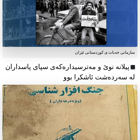
سازمانی خەبات ی كوردستانی ئێران
پیلانە نوێ و مەترسیدارەکەی سپای پاسداران
لە سەردەشت ئاشکرا بوو