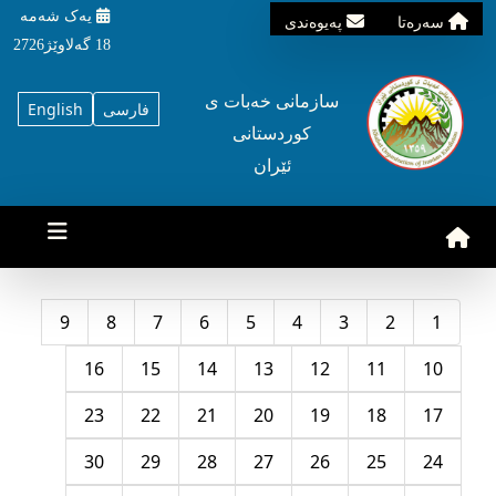
یه‌ک شه‌مه‌
سه‌ره‌تا
په‌یوه‌ندی
18 گه‌لاوێژ2726
سازمانی خه‌بات ی
فارسی
English
کوردستانی
ئێران
9
8
7
6
5
4
3
2
1
16
15
14
13
12
11
10
23
22
21
20
19
18
17
30
29
28
27
26
25
24