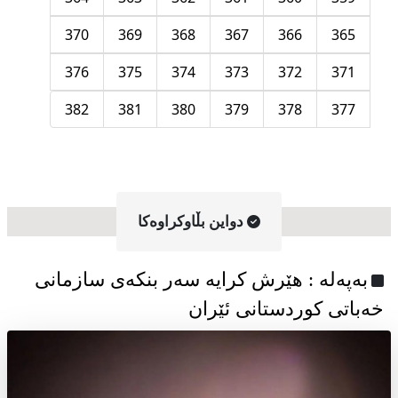
370
369
368
367
366
365
376
375
374
373
372
371
382
381
380
379
378
377
دواین بڵاوکراوه‌کا
به‌په‌له‌ : هێرش کرایە سەر بنکەی سازمانی
خەباتی کوردستانی ئێران