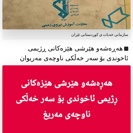
سازمانی خەبات ی كوردستانی ئێران
هەڕەشەو هێرشی هێزەکانی ڕژیمی
ئاخوندی بۆ سەر خەڵکی ناوچەی مەریوان