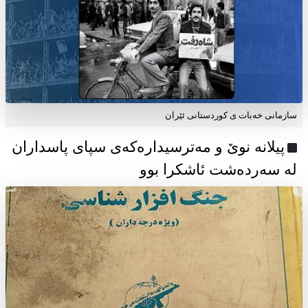
سازمانی خەبات ی كوردستانی ئێران
پیلانە نوێ و مەترسیدارەکەی سپای پاسداران
لە سەردەشت ئاشکرا بوو