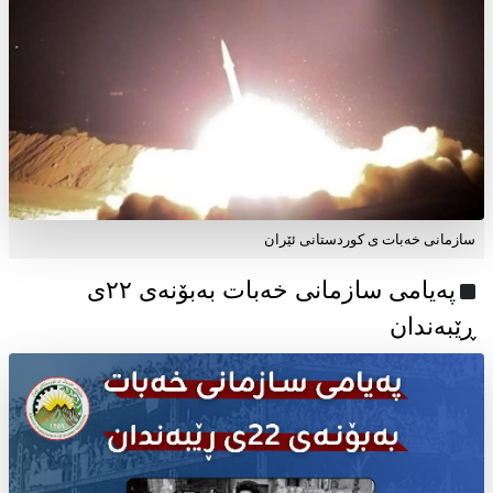
سازمانی خەبات ی کوردستانی ئێران
پەیامی سازمانی خەبات بەبۆنەی ۲۲ی
ڕێبەندان