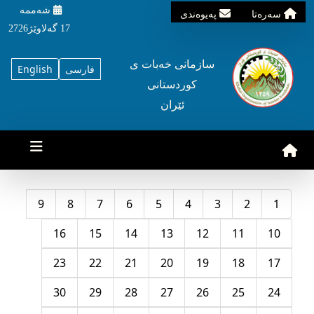
شه‌ممه‌
سه‌ره‌تا
په‌یوه‌ندی
17 گه‌لاوێژ2726
سازمانی خه‌بات ی
فارسی
English
کوردستانی
ئێران
9
8
7
6
5
4
3
2
1
16
15
14
13
12
11
10
23
22
21
20
19
18
17
30
29
28
27
26
25
24