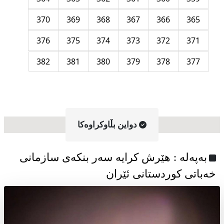
370
369
368
367
366
365
376
375
374
373
372
371
382
381
380
379
378
377
دواین بڵاوکراوه‌کا
به‌په‌له‌ : هێرش کرایە سەر بنکەی سازمانی
خەباتی کوردستانی ئێران