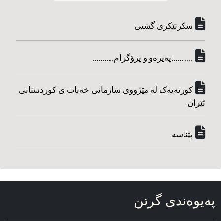
سکرتێکری گشتی
...........په‌یره‌و و پرۆگرام...........
کورته‌یه‌ک له مێژووی سازمانی خه‌بات ی کوردستانی
ئێران
پێناسه‌
په‌یوه‌ندی گرتن