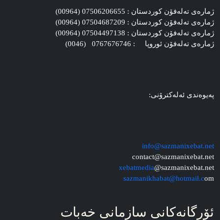
ژماره‌ی ته‌له‌فۆن کوردستان : 07506206655 (00964)
ژماره‌ی ته‌له‌فۆن کوردستان : 07504687209 (00964)
ژماره‌ی ته‌له‌فۆن کوردستان : 07504497138 (00964)
ژماره‌ی ته‌له‌فۆن ئوروپا : 0767676746 (0046)
په‌یوه‌ندی ئه‌له‌کترۆنی:
info@sazmanixebat.net
contact@sazmanixebat.net
xebatmedia
@sazmanixebat.net
sazmanikhabat@hotmail.c
om
ئۆرگانه‌کانی سازمانی خه‌بات