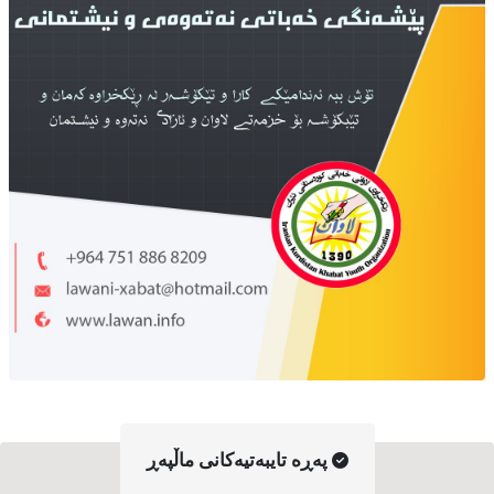
په‌ڕه‌ تایبه‌تیه‌کانی ماڵپه‌ڕ