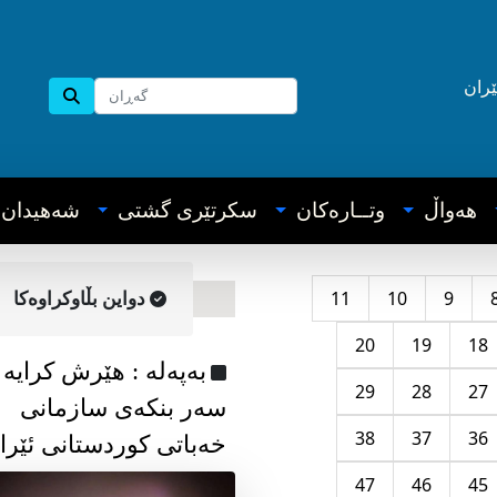
ێران
هه‌واڵ
وتــاره‌کان
سکرتێری گشتی
شه‌هیدان
11
10
9
دواین بڵاوکراوه‌کا
20
19
18
به‌په‌له‌ : هێرش کرایە
29
28
27
سەر بنکەی سازمانی
38
37
36
خەباتی کوردستانی ئێرا
47
46
45