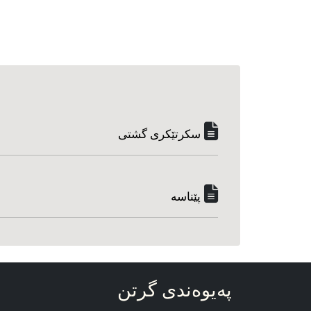
سکرتێکری گشتی
پێناسه‌
په‌یوه‌ندی گرتن