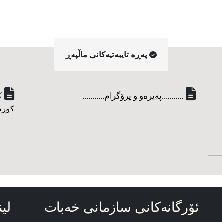
په‌ڕه‌ تایبه‌تیه‌کانی ماڵپه‌ڕ
...........په‌یره‌و و پرۆگرام...........
ک
کورد
ئۆرگانه‌کانی سازمانی خه‌بات
لین