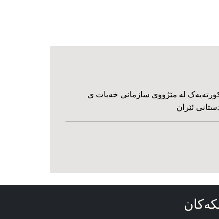
ورته‌یه‌ک له مێژووی سازمانی خه‌بات ی
ستانی ئێران
که‌کان