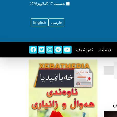
شه‌ممه‌
17 گه‌لاوێژ2726
فارسی
English
دیمانه
ئه‌رشیڤ
ن