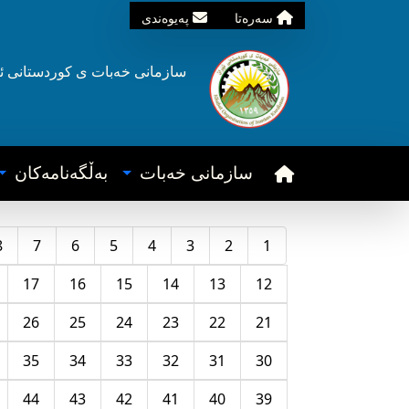
سه‌ره‌تا
په‌یوه‌ندی
سازمانی خه‌بات ی
کوردستانی
ئ
سازمانی خه‌بات
به‌ڵگه‌نامه‌کان
8
7
6
5
4
3
2
1
17
16
15
14
13
12
26
25
24
23
22
21
35
34
33
32
31
30
44
43
42
41
40
39