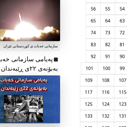
56
55
54
65
64
63
74
73
72
83
82
81
سازمانی خەبات ی کوردستانی ئێران
92
91
90
پەیامی سازمانی خەب
بەبۆنەی ۲۲ی ڕێبەندان
101
100
99
109
108
107
117
116
115
125
124
123
133
132
131