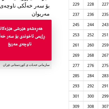
229
228
227
بۆ سەر خەڵکی ناوچەی
مەریوان
237
236
235
245
244
243
253
252
251
261
260
259
269
268
267
277
276
275
سازمانی خەبات ی کوردستانی ئێران
285
284
283
293
292
291
301
300
299
309
308
307