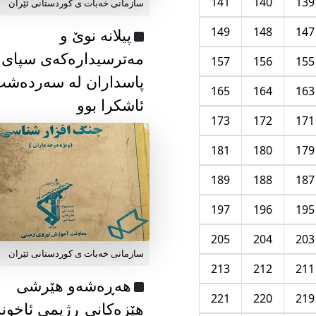
141
140
139
سازمانی خەبات ی كوردستانی ئێران
149
148
147
پیلانە نوێ و
مەترسیدارەکەی سپای
157
156
155
پاسداران لە سەردەش
165
164
163
ئاشکرا بوو
173
172
171
181
180
179
189
188
187
197
196
195
205
204
203
سازمانی خەبات ی كوردستانی ئێران
213
212
211
هەڕەشەو هێرشی
221
220
219
هێزەکانی ڕژیمی ئاخون