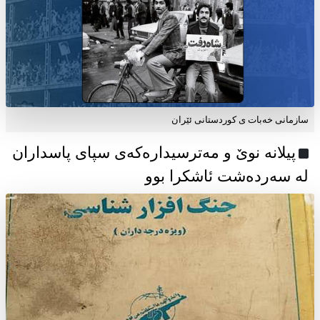
سازمانی خەبات ی كوردستانی ئێران
پیلانە نوێ و مەترسیدارەکەی سپای پاسداران
لە سەردەشت ئاشکرا بوو