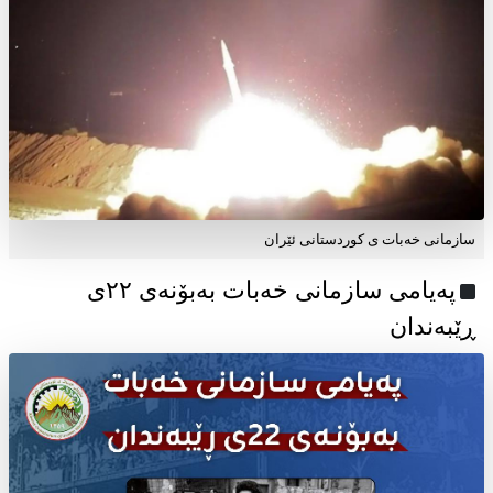
سازمانی خەبات ی کوردستانی ئێران
پەیامی سازمانی خەبات بەبۆنەی ۲۲ی
ڕێبەندان