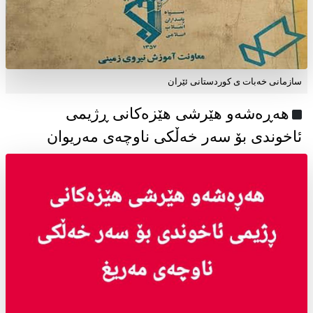
سازمانی خەبات ی كوردستانی ئێران
هەڕەشەو هێرشی هێزەکانی ڕژیمی
ئاخوندی بۆ سەر خەڵکی ناوچەی مەریوان