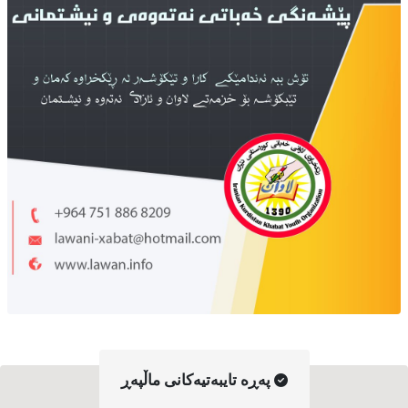
په‌ڕه‌ تایبه‌تیه‌کانی ماڵپه‌ڕ