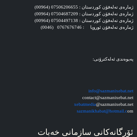
ژماره‌ی ته‌له‌فۆن کوردستان : 07506206655 (00964)
ژماره‌ی ته‌له‌فۆن کوردستان : 07504687209 (00964)
ژماره‌ی ته‌له‌فۆن کوردستان : 07504497138 (00964)
ژماره‌ی ته‌له‌فۆن ئوروپا : 0767676746 (0046)
په‌یوه‌ندی ئه‌له‌کترۆنی:
info@sazmanixebat.net
contact@sazmanixebat.net
xebatmedia
@sazmanixebat.net
sazmanikhabat@hotmail.c
om
ئۆرگانه‌کانی سازمانی خه‌بات