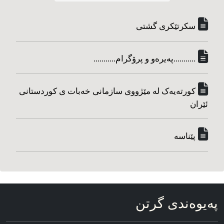
سکرتێکری گشتی
...........په‌یره‌و و پرۆگرام...........
کورته‌یه‌ک له مێژووی سازمانی خه‌بات ی کوردستانی
ئێران
پێناسه‌
په‌یوه‌ندی گرتن