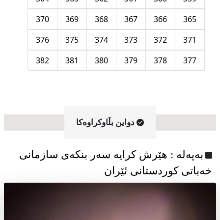
370
369
368
367
366
365
376
375
374
373
372
371
382
381
380
379
378
377
دواین بڵاوکراوه‌کا
به‌په‌له‌ : هێرش کرایە سەر بنکەی سازمانی
خەباتی کوردستانی ئێران