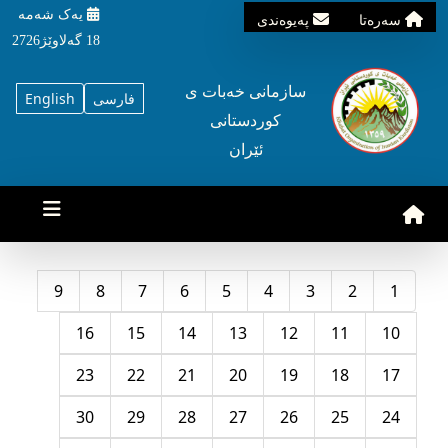
یه‌ک شه‌مه‌
سه‌ره‌تا
په‌یوه‌ندی
18 گه‌لاوێژ2726
سازمانی خه‌بات ی
فارسی
English
کوردستانی
ئێران
9
8
7
6
5
4
3
2
1
16
15
14
13
12
11
10
23
22
21
20
19
18
17
30
29
28
27
26
25
24