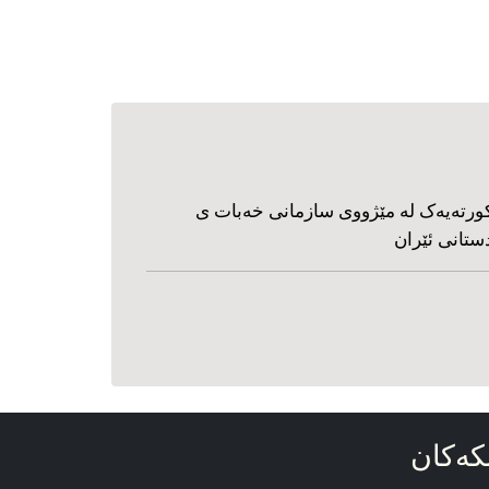
ورته‌یه‌ک له مێژووی سازمانی خه‌بات ی
ستانی ئێران
که‌کان