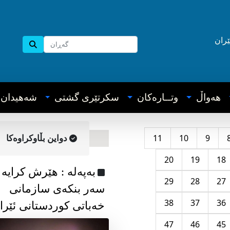
ێران
هه‌واڵ
وتــاره‌کان
سکرتێری گشتی
شه‌هیدان
11
10
9
دواین بڵاوکراوه‌کا
20
19
18
به‌په‌له‌ : هێرش کرایە
29
28
27
سەر بنکەی سازمانی
38
37
36
خەباتی کوردستانی ئێرا
47
46
45