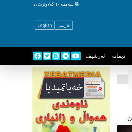
شه‌ممه‌
17 گه‌لاوێژ2726
فارسی
English
دیمانه
ئه‌رشیڤ
ن