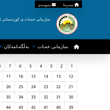
سه‌ره‌تا
په‌یوه‌ندی
سازمانی خه‌بات ی
کوردستانی
ئ
سازمانی خه‌بات
به‌ڵگه‌نامه‌کان
8
7
6
5
4
3
2
1
17
16
15
14
13
12
26
25
24
23
22
21
35
34
33
32
31
30
44
43
42
41
40
39