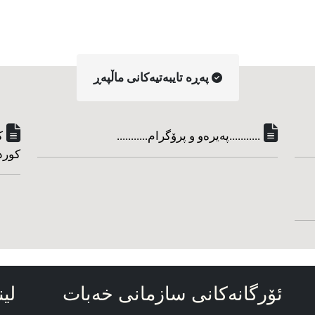
په‌ڕه‌ تایبه‌تیه‌کانی ماڵپه‌ڕ
...........په‌یره‌و و پرۆگرام...........
ک
کورد
ئۆرگانه‌کانی سازمانی خه‌بات
لین