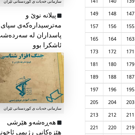
141
140
139
سازمانی خەبات ی كوردستانی ئێران
149
148
147
پیلانە نوێ و
مەترسیدارەکەی سپای
157
156
155
پاسداران لە سەردەش
165
164
163
ئاشکرا بوو
173
172
171
181
180
179
189
188
187
197
196
195
205
204
203
سازمانی خەبات ی كوردستانی ئێران
213
212
211
هەڕەشەو هێرشی
221
220
219
هێزەکانی ڕژیمی ئاخون