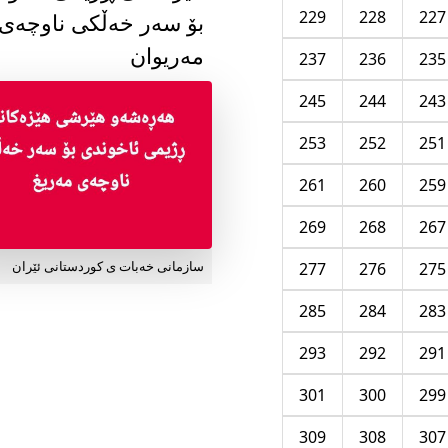
229
228
227
بۆ سەر خەڵکی ناوچەی
مەریوان
237
236
235
245
244
243
253
252
251
261
260
259
269
268
267
277
276
275
سازمانی خەبات ی کوردستانی ئێران
285
284
283
293
292
291
301
300
299
309
308
307