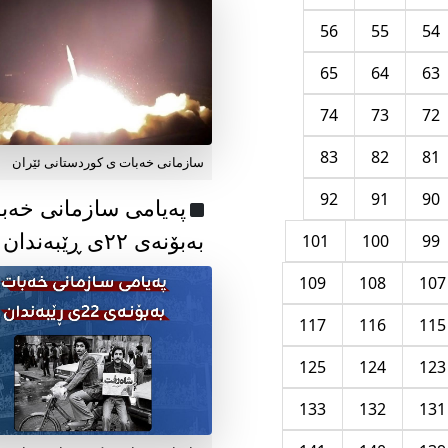
56
55
54
65
64
63
74
73
72
83
82
81
سازمانی خەبات ی کوردستانی ئێران
92
91
90
پەیامی سازمانی خەب
بەبۆنەی ۲۲ی ڕێبەندان
101
100
99
109
108
107
117
116
115
125
124
123
133
132
131