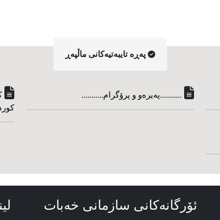
په‌ڕه‌ تایبه‌تیه‌کانی ماڵپه‌ڕ
...........په‌یره‌و و پرۆگرام...........
ک
کورد
ئۆرگانه‌کانی سازمانی خه‌بات
لین