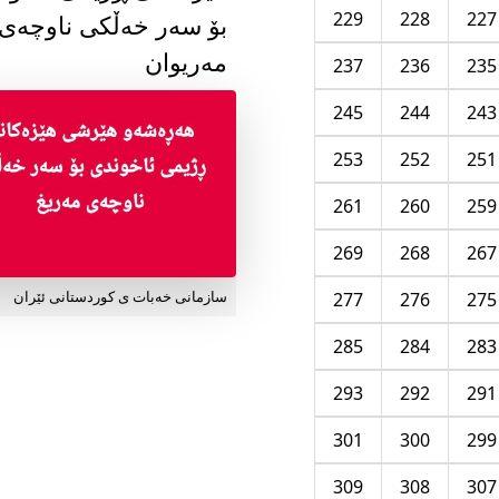
229
228
227
بۆ سەر خەڵکی ناوچەی
مەریوان
237
236
235
245
244
243
253
252
251
261
260
259
269
268
267
277
276
275
سازمانی خەبات ی کوردستانی ئێران
285
284
283
293
292
291
301
300
299
309
308
307