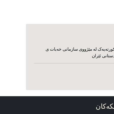
ورته‌یه‌ک له مێژووی سازمانی خه‌بات ی
ستانی ئێران
که‌کان