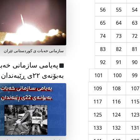
56
55
54
65
64
63
74
73
72
83
82
81
سازمانی خەبات ی کوردستانی ئێران
92
91
90
پەیامی سازمانی خەب
بەبۆنەی ۲۲ی ڕێبەندان
101
100
99
109
108
107
117
116
115
125
124
123
133
132
131