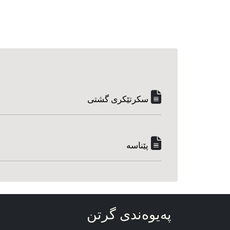
سکرتێکری گشتی
پێناسه‌
په‌یوه‌ندی گرتن