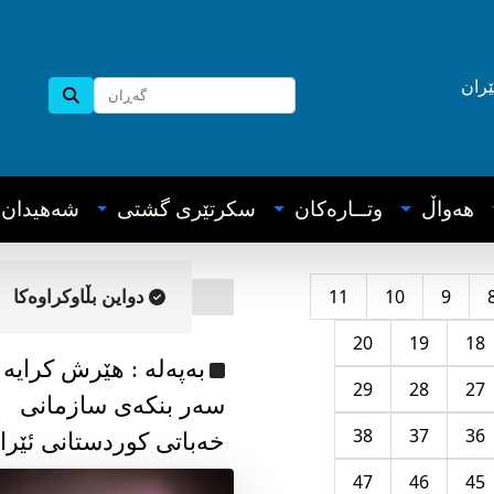
ێران
هه‌واڵ
وتــاره‌کان
سکرتێری گشتی
شه‌هیدان
11
10
9
دواین بڵاوکراوه‌کا
20
19
18
به‌په‌له‌ : هێرش کرایە
29
28
27
سەر بنکەی سازمانی
38
37
36
خەباتی کوردستانی ئێرا
47
46
45