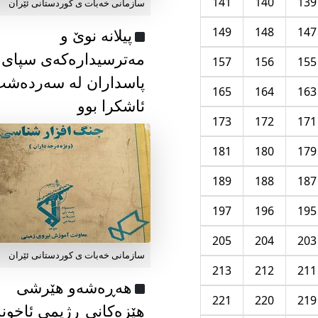
141
140
139
سازمانی خەبات ی كوردستانی ئێران
149
148
147
پیلانە نوێ و
مەترسیدارەکەی سپای
157
156
155
پاسداران لە سەردەش
165
164
163
ئاشکرا بوو
173
172
171
181
180
179
189
188
187
197
196
195
205
204
203
سازمانی خەبات ی كوردستانی ئێران
213
212
211
هەڕەشەو هێرشی
221
220
219
هێزەکانی ڕژیمی ئاخون