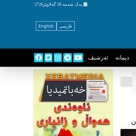
یه‌ک شه‌مه‌
18 گه‌لاوێژ2726
فارسی
English
دیمانه
ئه‌رشیڤ
ن