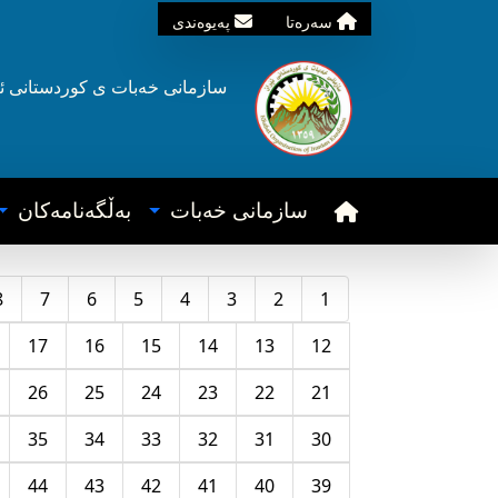
سه‌ره‌تا
په‌یوه‌ندی
سازمانی خه‌بات ی
کوردستانی
ئ
سازمانی خه‌بات
به‌ڵگه‌نامه‌کان
8
7
6
5
4
3
2
1
17
16
15
14
13
12
26
25
24
23
22
21
35
34
33
32
31
30
44
43
42
41
40
39