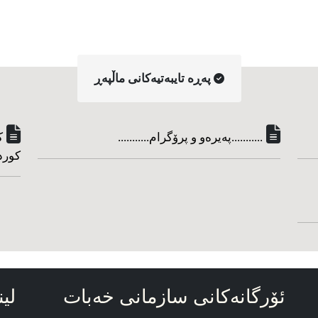
په‌ڕه‌ تایبه‌تیه‌کانی ماڵپه‌ڕ
...........په‌یره‌و و پرۆگرام...........
ک
کورد
ئۆرگانه‌کانی سازمانی خه‌بات
لین