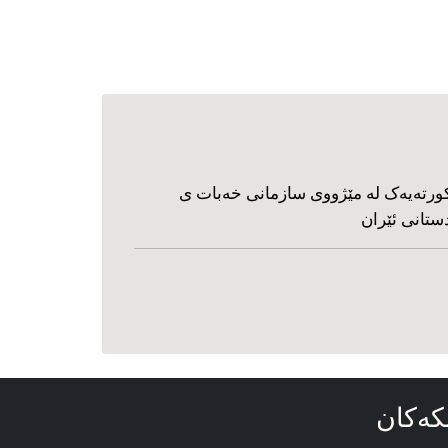
ورته‌یه‌ک له مێژووی سازمانی خه‌بات ی
ستانی ئێران
که‌کان