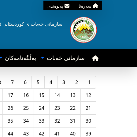
سه‌ره‌تا
په‌یوه‌ندی
سازمانی خه‌بات ی
کوردستانی
ئ
سازمانی خه‌بات
به‌ڵگه‌نامه‌کان
8
7
6
5
4
3
2
1
17
16
15
14
13
12
26
25
24
23
22
21
35
34
33
32
31
30
44
43
42
41
40
39