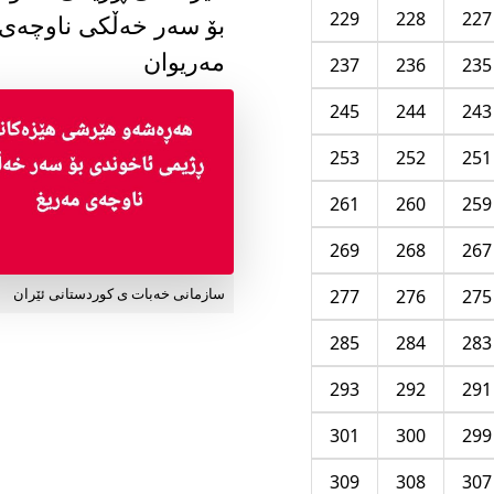
229
228
227
بۆ سەر خەڵکی ناوچەی
مەریوان
237
236
235
245
244
243
253
252
251
261
260
259
269
268
267
277
276
275
سازمانی خەبات ی کوردستانی ئێران
285
284
283
293
292
291
301
300
299
309
308
307