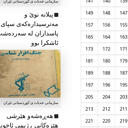
141
140
139
سازمانی خەبات ی كوردستانی ئێران
149
148
147
پیلانە نوێ و
مەترسیدارەکەی سپای
157
156
155
پاسداران لە سەردەش
165
164
163
ئاشکرا بوو
173
172
171
181
180
179
189
188
187
197
196
195
205
204
203
سازمانی خەبات ی كوردستانی ئێران
213
212
211
هەڕەشەو هێرشی
221
220
219
هێزەکانی ڕژیمی ئاخون