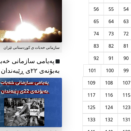
56
55
54
65
64
63
74
73
72
83
82
81
سازمانی خەبات ی کوردستانی ئێران
92
91
90
پەیامی سازمانی خەب
بەبۆنەی ۲۲ی ڕێبەندان
101
100
99
109
108
107
117
116
115
125
124
123
133
132
131