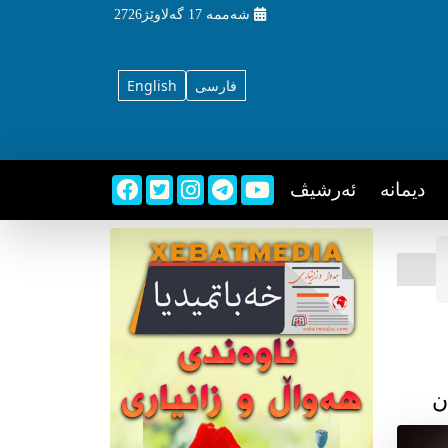
شه‌ممه‌
17 گه‌لاوێژ2726
فارسی
English
دیمانه
ئه‌رشیڤ
ن