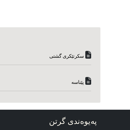
سکرتێکری گشتی
پێناسه‌
په‌یوه‌ندی گرتن