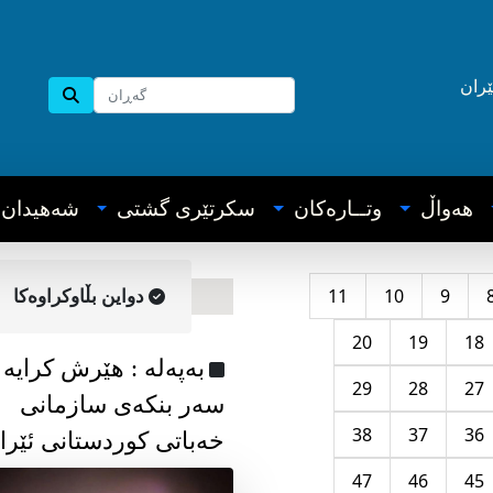
ێران
هه‌واڵ
وتــاره‌کان
سکرتێری گشتی
شه‌هیدان
11
10
9
دواین بڵاوکراوه‌کا
20
19
18
به‌په‌له‌ : هێرش کرایە
29
28
27
سەر بنکەی سازمانی
38
37
36
خەباتی کوردستانی ئێرا
47
46
45