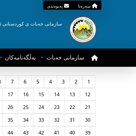
سه‌ره‌تا
په‌یوه‌ندی
سازمانی خه‌بات ی
کوردستانی
ئ
سازمانی خه‌بات
به‌ڵگه‌نامه‌کان
8
7
6
5
4
3
2
1
17
16
15
14
13
12
26
25
24
23
22
21
35
34
33
32
31
30
44
43
42
41
40
39