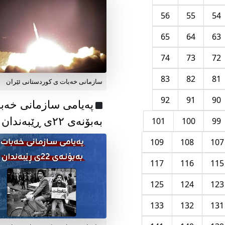
56
55
54
65
64
63
74
73
72
83
82
81
سازمانی خەبات ی کوردستانی ئێران
92
91
90
پەیامی سازمانی خەب
بەبۆنەی ۲۲ی ڕێبەندان
101
100
99
109
108
107
117
116
115
125
124
123
133
132
131