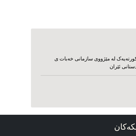
ورته‌یه‌ک له مێژووی سازمانی خه‌بات ی
ستانی ئێران
که‌کان