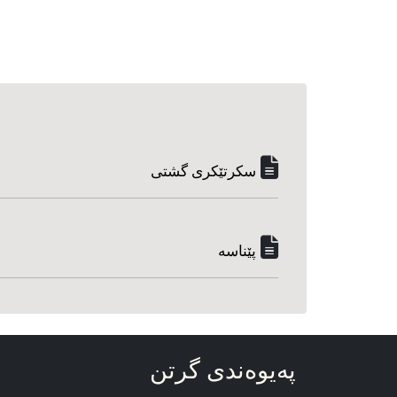
سکرتێکری گشتی
پێناسه‌
په‌یوه‌ندی گرتن