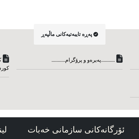
په‌ڕه‌ تایبه‌تیه‌کانی ماڵپه‌ڕ
...........په‌یره‌و و پرۆگرام...........
ک
کورد
ئۆرگانه‌کانی سازمانی خه‌بات
لین