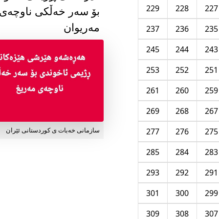
229
228
227
بۆ سەر خەڵکی ناوچەی
مەریوان
237
236
235
245
244
243
253
252
251
261
260
259
269
268
267
277
276
275
سازمانی خەبات ی کوردستانی ئێران
285
284
283
293
292
291
301
300
299
309
308
307