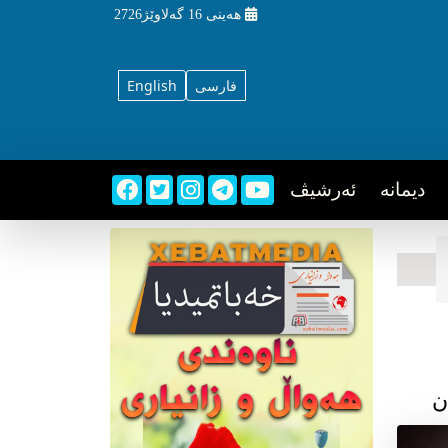
هه‌ینی
16 گه‌لاوێژ2726
فارسی
English
دیمانه
ئه‌رشیڤ
ن