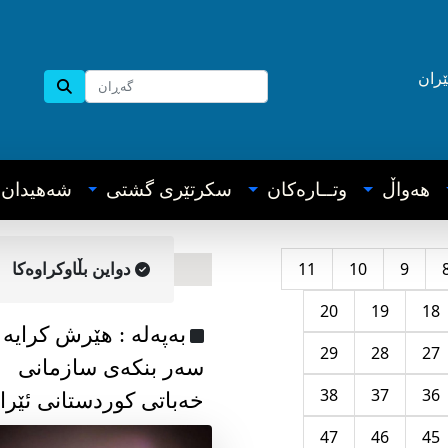
ێران
هه‌واڵ
وتــاره‌کان
سکرتێری گشتی
شه‌هیدان
11
10
9
دواین بڵاوکراوه‌کا
20
19
18
به‌په‌له‌ : هێرش کرایە
29
28
27
سەر بنکەی سازمانی
38
37
36
خەباتی کوردستانی ئێرا
47
46
45