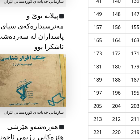
141
140
139
سازمانی خەبات ی كوردستانی ئێران
149
148
147
پیلانە نوێ و
مەترسیدارەکەی سپای
157
156
155
پاسداران لە سەردەش
165
164
163
ئاشکرا بوو
173
172
171
181
180
179
189
188
187
197
196
195
205
204
203
سازمانی خەبات ی كوردستانی ئێران
213
212
211
هەڕەشەو هێرشی
221
220
219
هێزەکانی ڕژیمی ئاخون