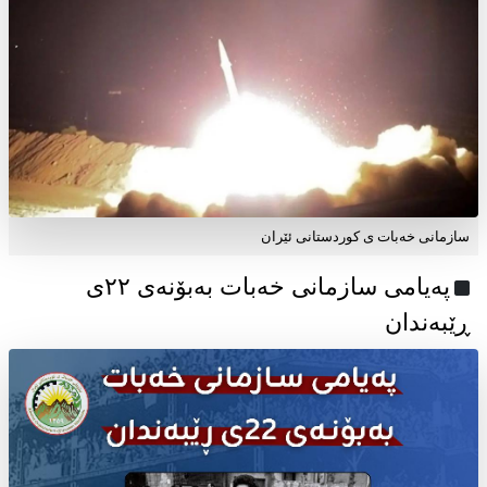
سازمانی خەبات ی کوردستانی ئێران
پەیامی سازمانی خەبات بەبۆنەی ۲۲ی
ڕێبەندان