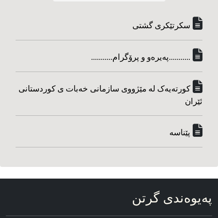
سکرتێکری گشتی
...........په‌یره‌و و پرۆگرام...........
کورته‌یه‌ک له مێژووی سازمانی خه‌بات ی کوردستانی
ئێران
پێناسه‌
په‌یوه‌ندی گرتن