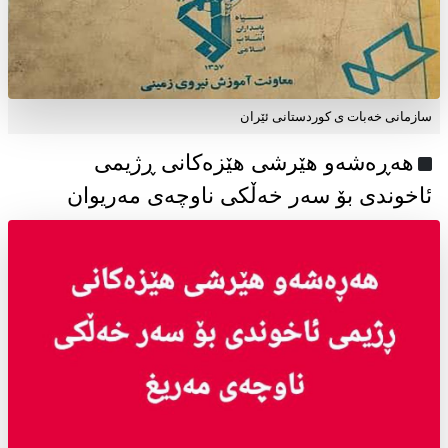
سازمانی خەبات ی كوردستانی ئێران
هەڕەشەو هێرشی هێزەکانی ڕژیمی
ئاخوندی بۆ سەر خەڵکی ناوچەی مەریوان