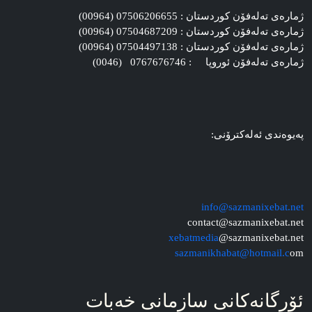
ژماره‌ی ته‌له‌فۆن کوردستان : 07506206655 (00964)
ژماره‌ی ته‌له‌فۆن کوردستان : 07504687209 (00964)
ژماره‌ی ته‌له‌فۆن کوردستان : 07504497138 (00964)
ژماره‌ی ته‌له‌فۆن ئوروپا : 0767676746 (0046)
په‌یوه‌ندی ئه‌له‌کترۆنی:
info@sazmanixebat.net
contact@sazmanixebat.net
xebatmedia
@sazmanixebat.net
sazmanikhabat@hotmail.c
om
ئۆرگانه‌کانی سازمانی خه‌بات