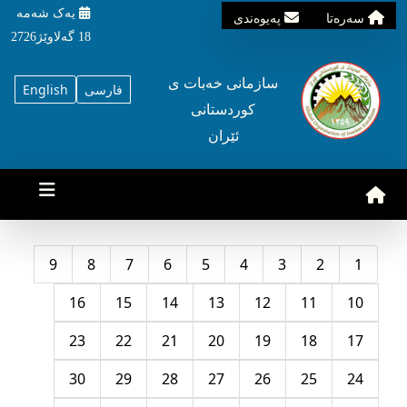
یه‌ک شه‌مه‌
سه‌ره‌تا
په‌یوه‌ندی
18 گه‌لاوێژ2726
سازمانی خه‌بات ی
فارسی
English
کوردستانی
ئێران
9
8
7
6
5
4
3
2
1
16
15
14
13
12
11
10
23
22
21
20
19
18
17
30
29
28
27
26
25
24