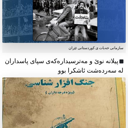
سازمانی خەبات ی كوردستانی ئێران
پیلانە نوێ و مەترسیدارەکەی سپای پاسداران
لە سەردەشت ئاشکرا بوو