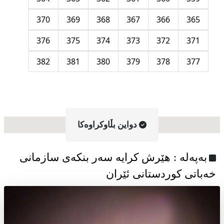
370
369
368
367
366
365
376
375
374
373
372
371
382
381
380
379
378
377
دواین بڵاوکراوه‌کا
به‌په‌له‌ : هێرش کرایە سەر بنکەی سازمانی
خەباتی کوردستانی ئێران