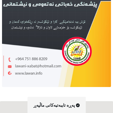
په‌ڕه‌ تایبه‌تیه‌کانی ماڵپه‌ڕ