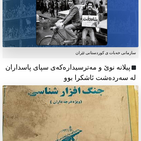
سازمانی خەبات ی كوردستانی ئێران
پیلانە نوێ و مەترسیدارەکەی سپای پاسداران
لە سەردەشت ئاشکرا بوو