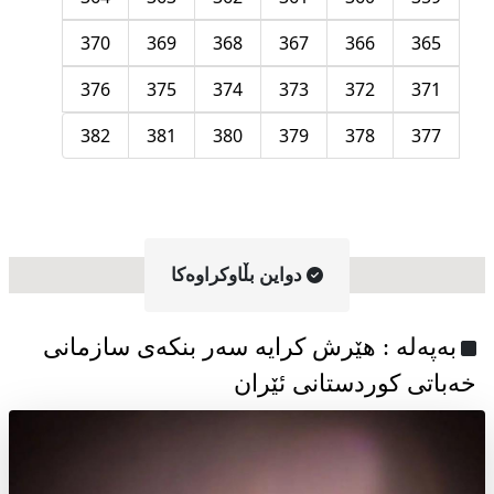
370
369
368
367
366
365
376
375
374
373
372
371
382
381
380
379
378
377
دواین بڵاوکراوه‌کا
به‌په‌له‌ : هێرش کرایە سەر بنکەی سازمانی
خەباتی کوردستانی ئێران