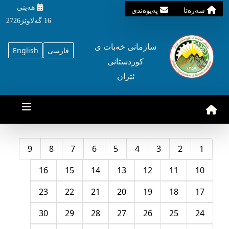
هه‌ینی
سه‌ره‌تا
په‌یوه‌ندی
16 گه‌لاوێژ2726
سازمانی خه‌بات ی
فارسی
English
کوردستانی
ئێران
9
8
7
6
5
4
3
2
1
16
15
14
13
12
11
10
23
22
21
20
19
18
17
30
29
28
27
26
25
24