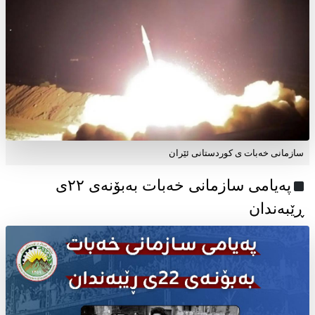
سازمانی خەبات ی کوردستانی ئێران
پەیامی سازمانی خەبات بەبۆنەی ۲۲ی
ڕێبەندان