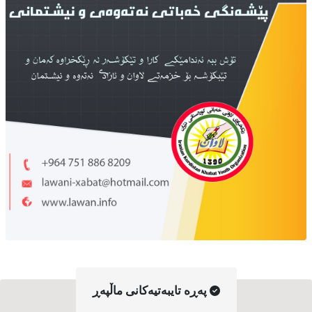
په‌ڕه‌ تایبه‌تیه‌کانی ماڵپه‌ڕ