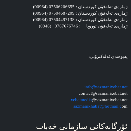
ژماره‌ی ته‌له‌فۆن کوردستان : 07506206655 (00964)
ژماره‌ی ته‌له‌فۆن کوردستان : 07504687209 (00964)
ژماره‌ی ته‌له‌فۆن کوردستان : 07504497138 (00964)
ژماره‌ی ته‌له‌فۆن ئوروپا : 0767676746 (0046)
په‌یوه‌ندی ئه‌له‌کترۆنی:
info@sazmanixebat.net
contact@sazmanixebat.net
xebatmedia
@sazmanixebat.net
sazmanikhabat@hotmail.c
om
ئۆرگانه‌کانی سازمانی خه‌بات