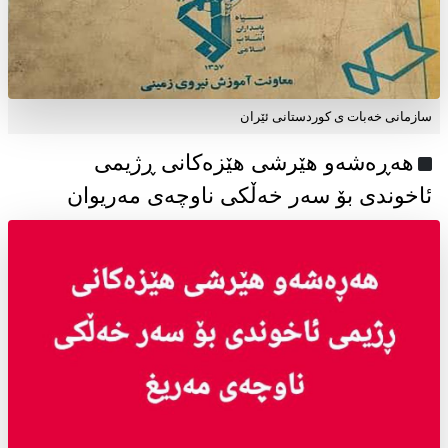
سازمانی خەبات ی كوردستانی ئێران
هەڕەشەو هێرشی هێزەکانی ڕژیمی
ئاخوندی بۆ سەر خەڵکی ناوچەی مەریوان