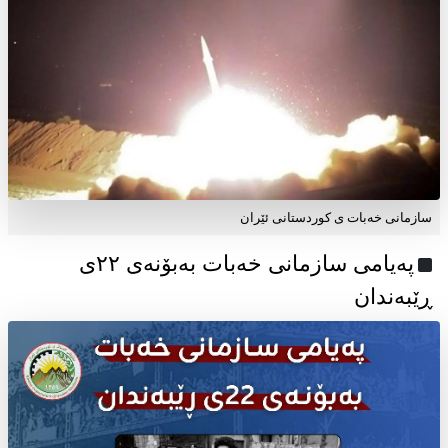
سازمانی خەبات ی کوردستانی ئێران
پەیامی سازمانی خەبات بەبۆنەی ۲۲ی
ڕێبەندان