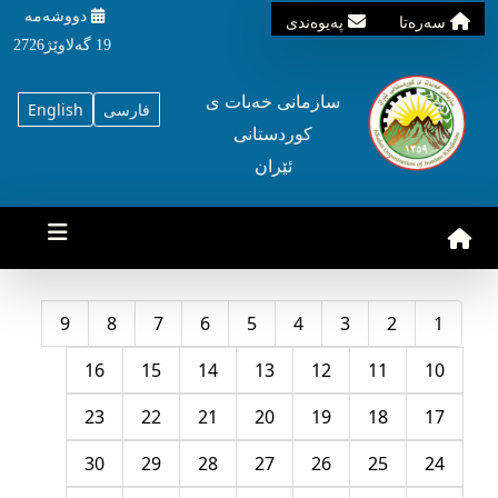
دووشه‌مه‌‌
سه‌ره‌تا
په‌یوه‌ندی
19 گه‌لاوێژ2726
سازمانی خه‌بات ی
فارسی
English
کوردستانی
ئێران
9
8
7
6
5
4
3
2
1
16
15
14
13
12
11
10
23
22
21
20
19
18
17
30
29
28
27
26
25
24