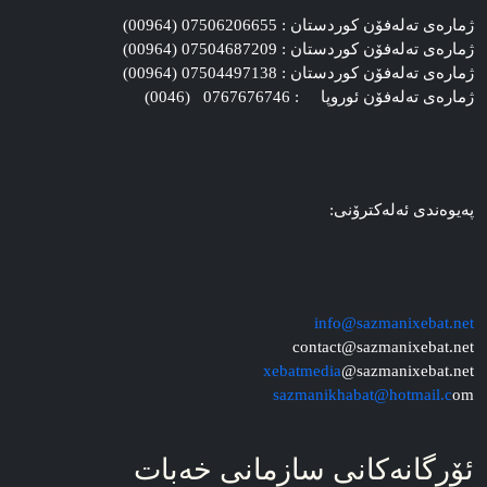
ژماره‌ی ته‌له‌فۆن کوردستان : 07506206655 (00964)
ژماره‌ی ته‌له‌فۆن کوردستان : 07504687209 (00964)
ژماره‌ی ته‌له‌فۆن کوردستان : 07504497138 (00964)
ژماره‌ی ته‌له‌فۆن ئوروپا : 0767676746 (0046)
په‌یوه‌ندی ئه‌له‌کترۆنی:
info@sazmanixebat.net
contact@sazmanixebat.net
xebatmedia
@sazmanixebat.net
sazmanikhabat@hotmail.c
om
ئۆرگانه‌کانی سازمانی خه‌بات