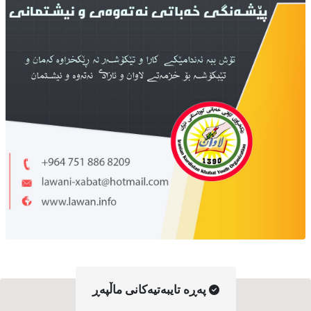
په‌ڕه‌ تایبه‌تیه‌کانی ماڵپه‌ڕ