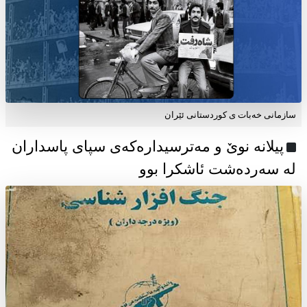
سازمانی خەبات ی كوردستانی ئێران
پیلانە نوێ و مەترسیدارەکەی سپای پاسداران
لە سەردەشت ئاشکرا بوو