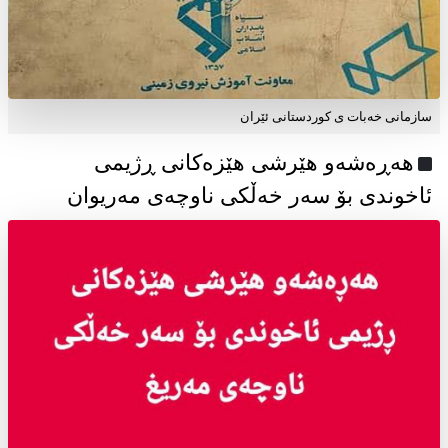
سازمانی خەبات ی كوردستانی ئێران
هەڕەشەو هێرشی هێزەکانی ڕژیمی
ئاخوندی بۆ سەر خەڵکی ناوچەی مەریوان