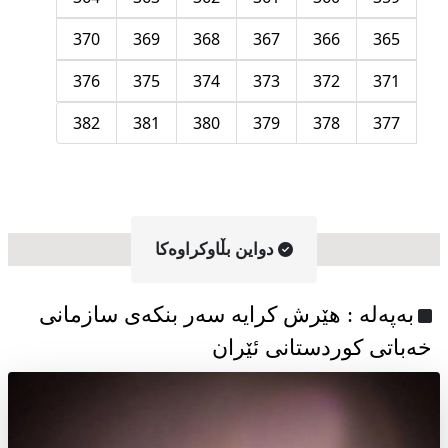
370
369
368
367
366
365
376
375
374
373
372
371
382
381
380
379
378
377
دواین بڵاوکراوه‌کا
به‌په‌له‌ : هێرش کرایە سەر بنکەی سازمانی
خەباتی کوردستانی ئێران