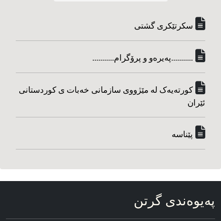
سکرتێکری گشتی
...........په‌یره‌و و پرۆگرام...........
کورته‌یه‌ک له مێژووی سازمانی خه‌بات ی کوردستانی
ئێران
پێناسه‌
په‌یوه‌ندی گرتن