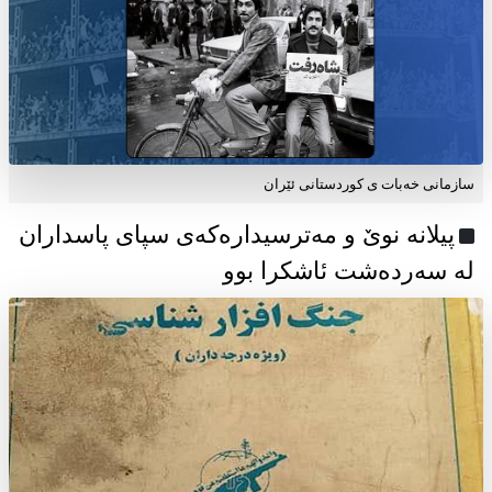
سازمانی خەبات ی كوردستانی ئێران
پیلانە نوێ و مەترسیدارەکەی سپای پاسداران
لە سەردەشت ئاشکرا بوو