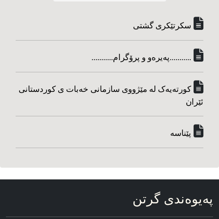
سکرتێکری گشتی
...........په‌یره‌و و پرۆگرام...........
کورته‌یه‌ک له مێژووی سازمانی خه‌بات ی کوردستانی
ئێران
پێناسه‌
په‌یوه‌ندی گرتن