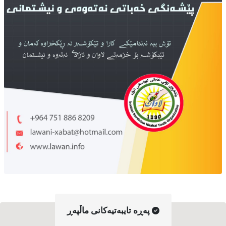
په‌ڕه‌ تایبه‌تیه‌کانی ماڵپه‌ڕ