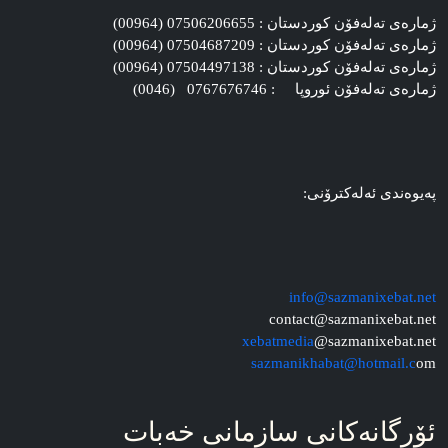
ژماره‌ی ته‌له‌فۆن کوردستان : 07506206655 (00964)
ژماره‌ی ته‌له‌فۆن کوردستان : 07504687209 (00964)
ژماره‌ی ته‌له‌فۆن کوردستان : 07504497138 (00964)
ژماره‌ی ته‌له‌فۆن ئوروپا : 0767676746 (0046)
په‌یوه‌ندی ئه‌له‌کترۆنی:
info@sazmanixebat.net
contact@sazmanixebat.net
xebatmedia
@sazmanixebat.net
sazmanikhabat@hotmail.c
om
ئۆرگانه‌کانی سازمانی خه‌بات