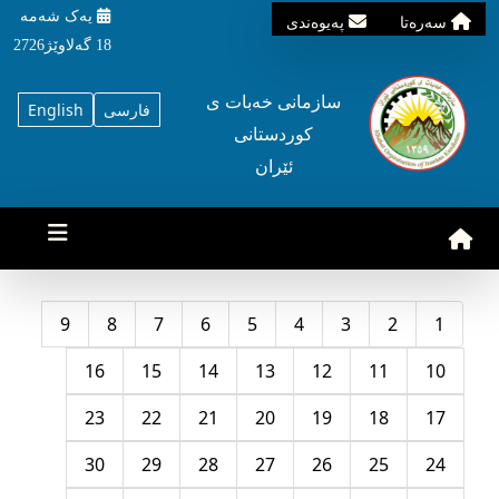
یه‌ک شه‌مه‌
سه‌ره‌تا
په‌یوه‌ندی
18 گه‌لاوێژ2726
سازمانی خه‌بات ی
فارسی
English
کوردستانی
ئێران
9
8
7
6
5
4
3
2
1
16
15
14
13
12
11
10
23
22
21
20
19
18
17
30
29
28
27
26
25
24