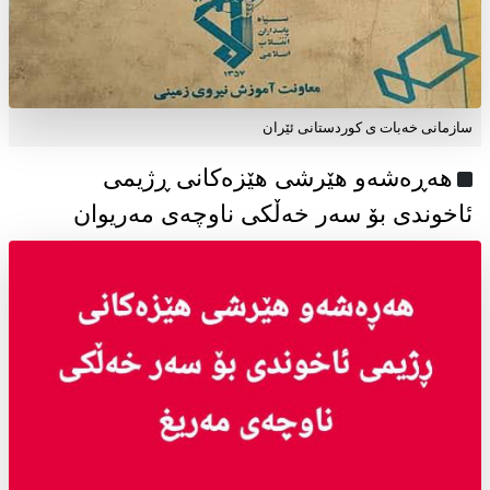
سازمانی خەبات ی كوردستانی ئێران
هەڕەشەو هێرشی هێزەکانی ڕژیمی
ئاخوندی بۆ سەر خەڵکی ناوچەی مەریوان