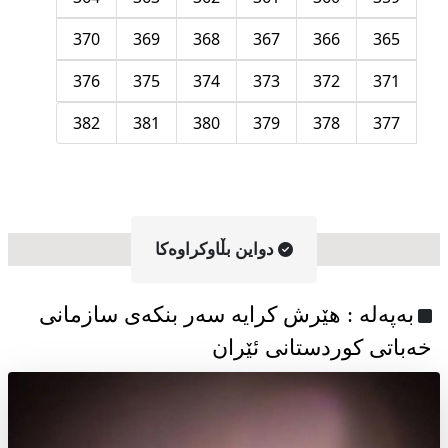
370
369
368
367
366
365
376
375
374
373
372
371
382
381
380
379
378
377
دواین بڵاوکراوه‌کا
به‌په‌له‌ : هێرش کرایە سەر بنکەی سازمانی
خەباتی کوردستانی ئێران