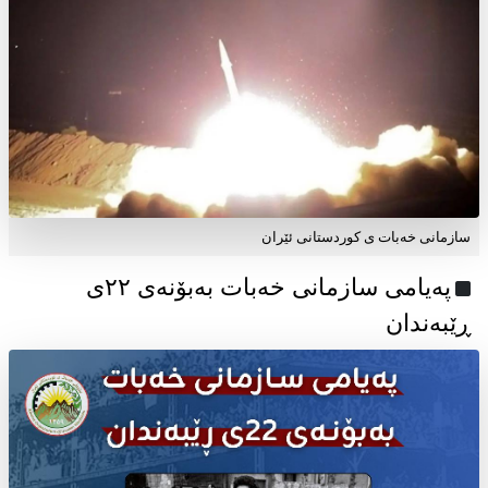
سازمانی خەبات ی کوردستانی ئێران
پەیامی سازمانی خەبات بەبۆنەی ۲۲ی
ڕێبەندان