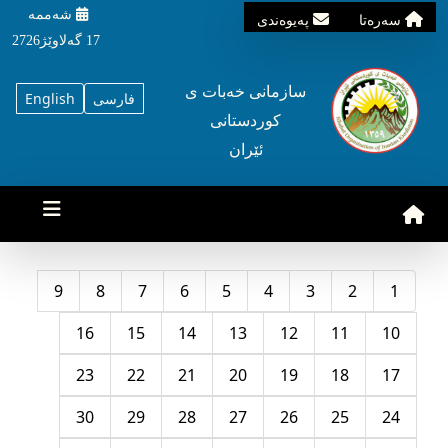
شه‌ممه‌
سه‌ره‌تا
په‌یوه‌ندی
17 گه‌لاوێژ2726
سازمانی خه‌بات ی
فارسی
English
کوردستانی
ئێران
9
8
7
6
5
4
3
2
1
16
15
14
13
12
11
10
23
22
21
20
19
18
17
30
29
28
27
26
25
24