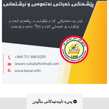
په‌ڕه‌ تایبه‌تیه‌کانی ماڵپه‌ڕ