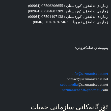
ژماره‌ی ته‌له‌فۆن کوردستان : 07506206655 (00964)
ژماره‌ی ته‌له‌فۆن کوردستان : 07504687209 (00964)
ژماره‌ی ته‌له‌فۆن کوردستان : 07504497138 (00964)
ژماره‌ی ته‌له‌فۆن ئوروپا : 0767676746 (0046)
په‌یوه‌ندی ئه‌له‌کترۆنی:
info@sazmanixebat.net
contact@sazmanixebat.net
xebatmedia
@sazmanixebat.net
sazmanikhabat@hotmail.c
om
ئۆرگانه‌کانی سازمانی خه‌بات