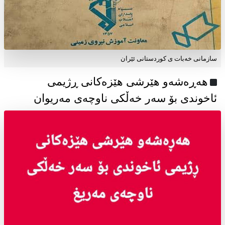
سازمانی خەبات ی كوردستانی ئێران
هەڕەشەو هێرشی هێزەکانی ڕژیمی
ئاخوندی بۆ سەر خەڵکی ناوچەی مەریوان