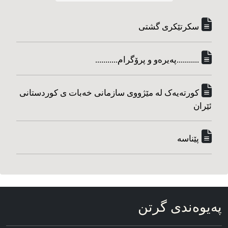
سکرتێکری گشتی
...........په‌یره‌و و پرۆگرام...........
کورته‌یه‌ک له مێژووی سازمانی خه‌بات ی کوردستانی
ئێران
پێناسه‌
په‌یوه‌ندی گرتن