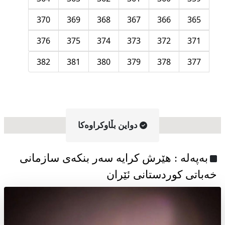
370
369
368
367
366
365
376
375
374
373
372
371
382
381
380
379
378
377
دواین بڵاوکراوه‌کا
به‌په‌له‌ : هێرش کرایە سەر بنکەی سازمانی
خەباتی کوردستانی ئێران