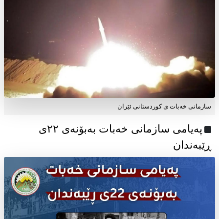
سازمانی خەبات ی کوردستانی ئێران
پەیامی سازمانی خەبات بەبۆنەی ۲۲ی
ڕێبەندان