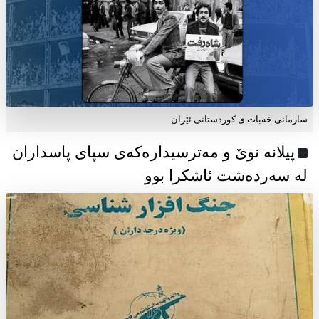
سازمانی خەبات ی كوردستانی ئێران
پیلانە نوێ و مەترسیدارەکەی سپای پاسداران
لە سەردەشت ئاشکرا بوو