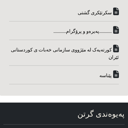
سکرتێکری گشتی
...........په‌یره‌و و پرۆگرام...........
کورته‌یه‌ک له مێژووی سازمانی خه‌بات ی کوردستانی
ئێران
پێناسه‌
په‌یوه‌ندی گرتن