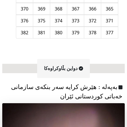
370
369
368
367
366
365
376
375
374
373
372
371
382
381
380
379
378
377
دواین بڵاوکراوه‌کا
به‌په‌له‌ : هێرش کرایە سەر بنکەی سازمانی
خەباتی کوردستانی ئێران