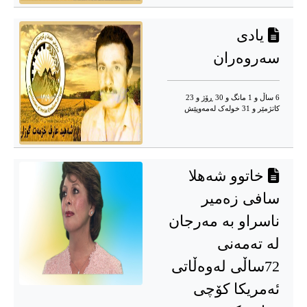
یادی
سەروەران
6 ساڵ و 1 مانگ و 30 ڕۆژ و 23
کاتژمێر و 31 خوله‌ک له‌مه‌وپێش‌
خاتوو شەهلا
سافی زەمیر
ناسراو بە مەرجان
له تەمەنی
72ساڵی لەوەڵاتی
ئەمریکا کۆچی