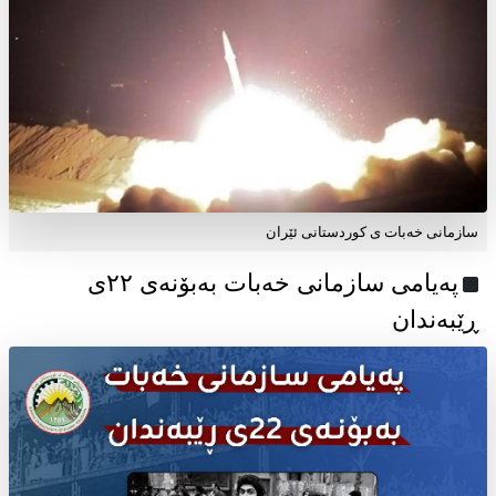
سازمانی خەبات ی کوردستانی ئێران
پەیامی سازمانی خەبات بەبۆنەی ۲۲ی
ڕێبەندان