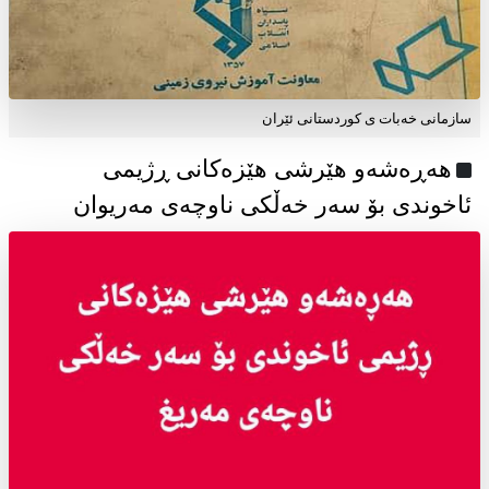
سازمانی خەبات ی كوردستانی ئێران
هەڕەشەو هێرشی هێزەکانی ڕژیمی
ئاخوندی بۆ سەر خەڵکی ناوچەی مەریوان