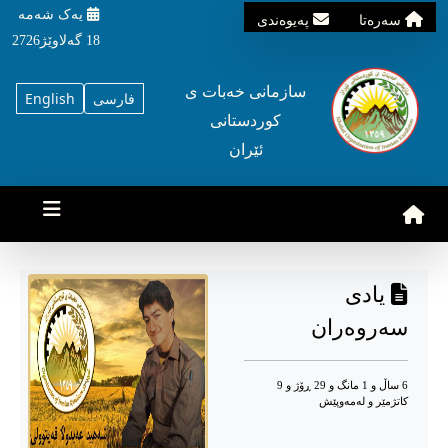
یه‌ک شه‌مه‌
سه‌ره‌تا
په‌یوه‌ندی
18 گه‌لاوێژ2726
سازمانی خه‌بات ی
فارسی
English
کوردستانی
ئێران
یادی
سەروەران
6 ساڵ و 1 مانگ و 29 ڕۆژ و 9
کاتژمێر و له‌مه‌وپێش‌