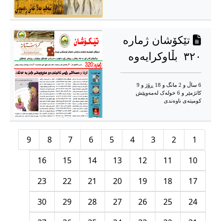
تێکۆشان ژماره‌
٣٢٠ بڵاوکرایه‌وه‌
6 ساڵ و 2 مانگ و 18 ڕۆژ و 9
کاتژمێر و 6 خوله‌ک له‌مه‌وپێش‌
کومیته‌ی ناوه‌ندی
9
8
7
6
5
4
3
2
1
16
15
14
13
12
11
10
23
22
21
20
19
18
17
30
29
28
27
26
25
24