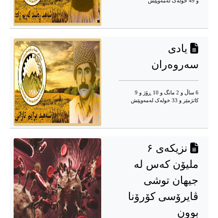
و 49 خوله‌ک له‌مه‌وپێش‌
یادی
سەروەران
6 ساڵ و 2 مانگ و 10 ڕۆژ و 9
کاتژمێر و 33 خوله‌ک له‌مه‌وپێش‌
نزیکەی ۶
ملیۆن کەس لە
جیهان توشی
ڤایرۆسی کۆرۆنا
بوون