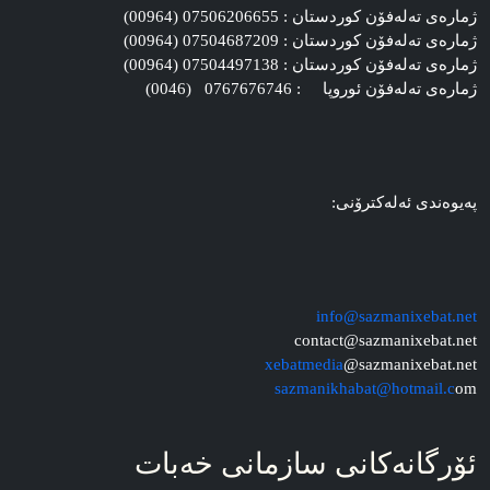
ژماره‌ی ته‌له‌فۆن کوردستان : 07506206655 (00964)
ژماره‌ی ته‌له‌فۆن کوردستان : 07504687209 (00964)
ژماره‌ی ته‌له‌فۆن کوردستان : 07504497138 (00964)
ژماره‌ی ته‌له‌فۆن ئوروپا : 0767676746 (0046)
په‌یوه‌ندی ئه‌له‌کترۆنی:
info@sazmanixebat.net
contact@sazmanixebat.net
xebatmedia
@sazmanixebat.net
sazmanikhabat@hotmail.c
om
ئۆرگانه‌کانی سازمانی خه‌بات