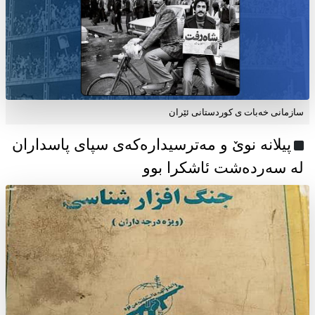
سازمانی خەبات ی كوردستانی ئێران
پیلانە نوێ و مەترسیدارەکەی سپای پاسداران
لە سەردەشت ئاشکرا بوو